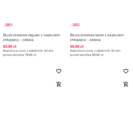
-25%
-33%
Bluza dresowa regular z kapturem
Bluza dresowa loose z kapturem
chłopięca - zielona
chłopięca - zielona
59
,
99
zł
59
,
99
zł
Najniższa cena z ostatnich 30 dni
Najniższa cena z ostatnich 30 dni
przed obniżką
79
,
99
zł
przed obniżką
89
,
99
zł