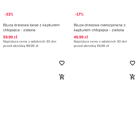
-33%
-17%
Bluza dresowa loose z kapturem
Bluza dresowa nierozpinana z
chłopięca - zielona
kapturem chłopięca - zielona
59
,
99
zł
49
,
99
zł
Najniższa cena z ostatnich 30 dni
Najniższa cena z ostatnich 30 dni
przed obniżką
89
,
99
zł
przed obniżką
59
,
99
zł