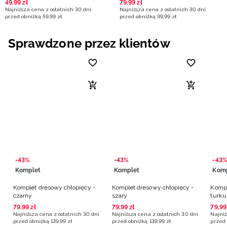
49
,
99
zł
79
,
99
zł
Najniższa cena z ostatnich 30 dni
Najniższa cena z ostatnich 30 dni
przed obniżką
59
,
99
zł
przed obniżką
99
,
99
zł
Sprawdzone przez klientów
-43%
-43%
-43%
Komplet
Komplet
Kom
Komplet dresowy chłopięcy -
Komplet dresowy chłopięcy -
Kompl
czarny
szary
turk
79
,
99
zł
79
,
99
zł
79
,
99
Najniższa cena z ostatnich 30 dni
Najniższa cena z ostatnich 30 dni
Najniż
przed obniżką
139
,
99
zł
przed obniżką
139
,
99
zł
przed 