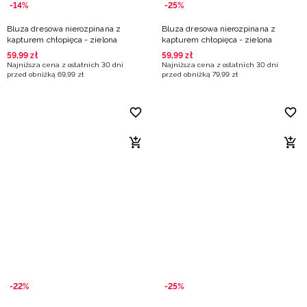
-14%
-25%
Bluza dresowa nierozpinana z
Bluza dresowa nierozpinana z
kapturem chłopięca - zielona
kapturem chłopięca - zielona
59
,
99
zł
59
,
99
zł
Najniższa cena z ostatnich 30 dni
Najniższa cena z ostatnich 30 dni
przed obniżką
69
,
99
zł
przed obniżką
79
,
99
zł
-22%
-25%