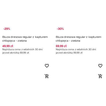
Niemiecki / EUR
Rumuński / RON
Słowacki / EUR
-29%
-30%
Bluza dresowa regular z kapturem
Bluza dresowa regular z kapturem
Ukraiński / UAH
chłopięca - zielona
chłopięca - zielona
49
,
99
zł
69
,
99
zł
Najniższa cena z ostatnich 30 dni
Najniższa cena z ostatnich 30 dni
przed obniżką
69
,
99
zł
przed obniżką
99
,
99
zł