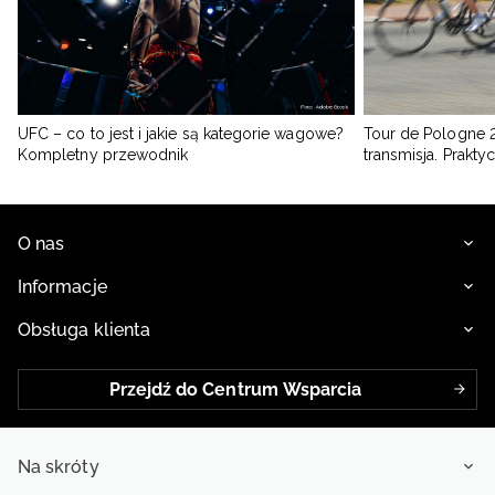
UFC – co to jest i jakie są kategorie wagowe?
Tour de Pologne 2
Kompletny przewodnik
transmisja. Prakt
O nas
Informacje
Obsługa klienta
Przejdź do Centrum Wsparcia
Na skróty