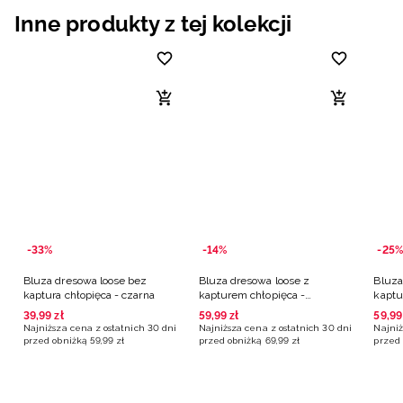
Inne produkty z tej kolekcji
-33%
-14%
-25%
Bluza dresowa loose bez
Bluza dresowa loose z
Bluza
kaptura chłopięca - czarna
kapturem chłopięca -
kaptu
niebieska
39
,
99
zł
59
,
99
zł
59
,
99
Najniższa cena z ostatnich 30 dni
Najniższa cena z ostatnich 30 dni
Najniż
przed obniżką
59
,
99
zł
przed obniżką
69
,
99
zł
przed 