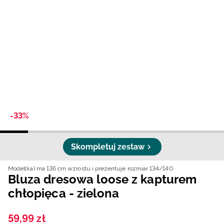
Niemiecki / EUR
Rumuński / RON
Słowacki / EUR
Ukraiński / UAH
-33%
Skompletuj zestaw
Model(ka) ma 136 cm wzrostu i prezentuje rozmiar 134/140
Bluza dresowa loose z kapturem
chłopięca - zielona
59
,
99
zł