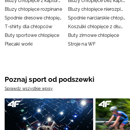
Bluzy chłopięce z kapturem
Bluzy chłopięce bez kaptura
Bluzy chłopięce rozpinane
Bluzy chłopięce nierozpinane
Spodnie dresowe chłopięce
Spodnie narciarskie chłopięce
T-shirty dla chłopców
Koszulki chłopięce z długim rękawem
Buty sportowe chłopięce
Buty zimowe chłopięce
Plecaki worki
Stroje na WF
Poznaj sport od podszewki
Sprawdź wszystkie wpisy