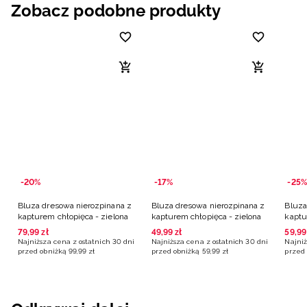
Zobacz podobne produkty
-20%
-17%
-25%
Bluza dresowa nierozpinana z
Bluza dresowa nierozpinana z
Bluza
kapturem chłopięca - zielona
kapturem chłopięca - zielona
kaptu
79
,
99
zł
49
,
99
zł
59
,
99
Najniższa cena z ostatnich 30 dni
Najniższa cena z ostatnich 30 dni
Najniż
przed obniżką
99
,
99
zł
przed obniżką
59
,
99
zł
przed 