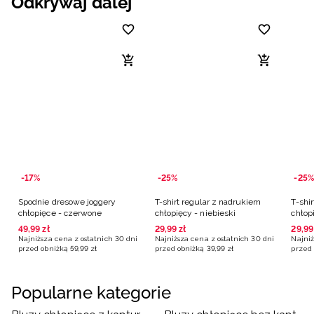
Odkrywaj dalej
-17%
-25%
-25%
Spodnie dresowe joggery
T-shirt regular z nadrukiem
T-shi
chłopięce - czerwone
chłopięcy - niebieski
chłop
49
,
99
zł
29
,
99
zł
29
,
99
Najniższa cena z ostatnich 30 dni
Najniższa cena z ostatnich 30 dni
Najniż
przed obniżką
59
,
99
zł
przed obniżką
39
,
99
zł
przed 
Popularne kategorie