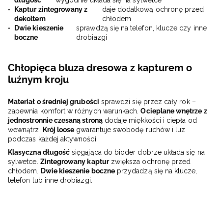
długość
wygodnie układa się na sylwetce
Kaptur zintegrowany z
daje dodatkową ochronę przed
dekoltem
chłodem
Dwie kieszenie
sprawdzą się na telefon, klucze czy inne
boczne
drobiazgi
Chłopięca bluza dresowa z kapturem o
luźnym kroju
Materiał o średniej grubości
sprawdzi się przez cały rok –
zapewnia komfort w różnych warunkach.
Ocieplane wnętrze z
jednostronnie czesaną stroną
dodaje miękkości i ciepła od
wewnątrz.
Krój loose
gwarantuje swobodę ruchów i luz
podczas każdej aktywności.
Klasyczna długość
sięgająca do bioder dobrze układa się na
sylwetce.
Zintegrowany kaptur
zwiększa ochronę przed
chłodem.
Dwie kieszenie boczne
przydadzą się na klucze,
telefon lub inne drobiazgi.