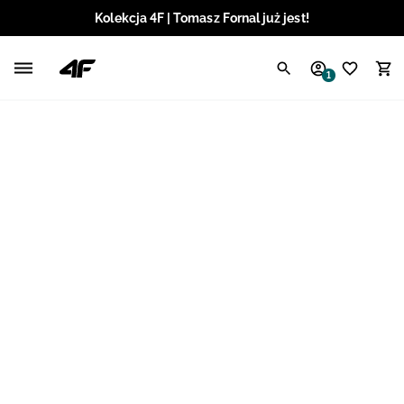
Kolekcja 4F | Tomasz Fornal już jest!
Polski / PLN
1
Angielski / EUR
Angielski / USD
Angielski / GBP
Chorwacki / EUR
Czeski / CZK
Litewski / EUR
Łotewski / EUR