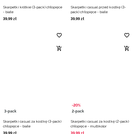
Skarpetki krótkie (3-pack) chłopięce
Skarpetki casual przed kostkę (3-
- białe
pack) chłopięce - białe
39
,
99
zł
39
,
99
zł
-20%
3-pack
2-pack
Skarpetki casual za kostkę (3-pack)
Skarpetki casual za kostkę (2-pack)
chłopięce - białe
chłopięce - multikolor
39
,
99
zł
39
,
99
zł