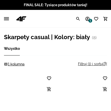
FINAL SALE: Tysiące produktów taniej!
Polski / PLN
1
Angielski / EUR
Skarpety casual | Kolory: biały
(8)
Angielski / USD
Wszystko
Angielski / GBP
Chorwacki / EUR
Filtruj (1) i sortuj
1 kolumna
Czeski / CZK
Litewski / EUR
Łotewski / EUR