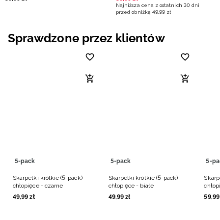
Najniższa cena z ostatnich 30 dni
przed obniżką
49
,
99
zł
Sprawdzone przez klientów
5-pack
5-pack
5-pa
Skarpetki krótkie (5-pack)
Skarpetki krótkie (5-pack)
Skarp
chłopięce - czarne
chłopięce - białe
chłopi
49
,
99
zł
49
,
99
zł
59
,
99