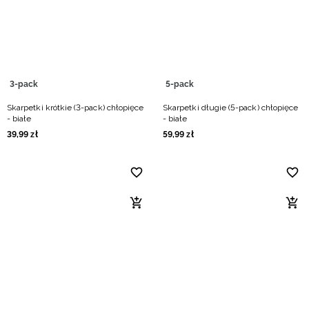
Niemiecki / EUR
Rumuński / RON
Słowacki / EUR
3-pack
5-pack
Skarpetki krótkie (3-pack) chłopięce
Skarpetki długie (5-pack) chłopięce
Ukraiński / UAH
- białe
- białe
39
,
99
zł
59
,
99
zł