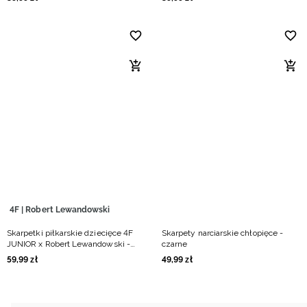
4F | Robert Lewandowski
Skarpetki piłkarskie dziecięce 4F
Skarpety narciarskie chłopięce -
JUNIOR x Robert Lewandowski -
czarne
czarne
59
,
99
zł
49
,
99
zł