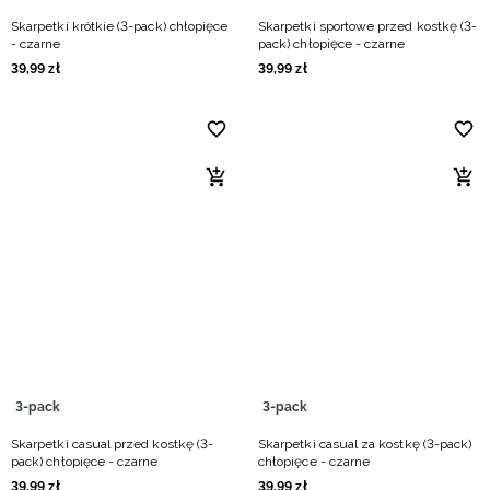
Skarpetki krótkie (3-pack) chłopięce
Skarpetki sportowe przed kostkę (3-
- czarne
pack) chłopięce - czarne
39
,
99
zł
39
,
99
zł
3-pack
3-pack
Skarpetki casual przed kostkę (3-
Skarpetki casual za kostkę (3-pack)
pack) chłopięce - czarne
chłopięce - czarne
39
,
99
zł
39
,
99
zł