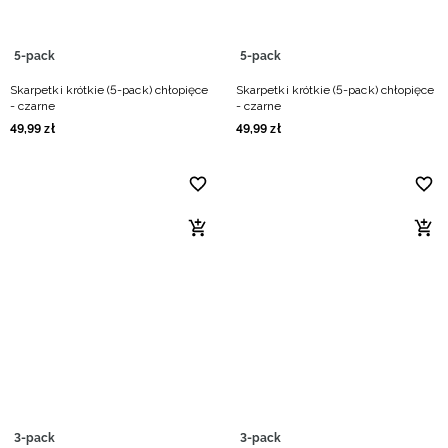
5-pack
5-pack
Skarpetki krótkie (5-pack) chłopięce
Skarpetki krótkie (5-pack) chłopięce
- czarne
- czarne
49
,
99
zł
49
,
99
zł
3-pack
3-pack