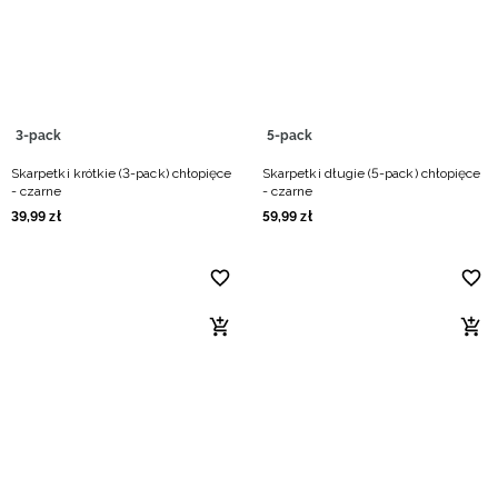
Niemiecki / EUR
Rumuński / RON
Słowacki / EUR
3-pack
5-pack
Skarpetki krótkie (3-pack) chłopięce
Skarpetki długie (5-pack) chłopięce
Ukraiński / UAH
- czarne
- czarne
39
,
99
zł
59
,
99
zł