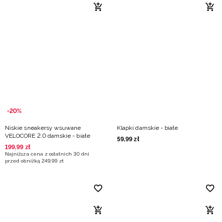
-20%
Niskie sneakersy wsuwane
Klapki damskie - białe
VELOCORE 2.0 damskie - białe
59
,
99
zł
199
,
99
zł
Najniższa cena z ostatnich 30 dni
przed obniżką
249
,
99
zł