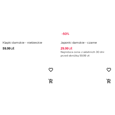
-50%
Klapki damskie - niebieskie
Japonki damskie - czarne
59
,
99
zł
29
,
99
zł
Najniższa cena z ostatnich 30 dni
przed obniżką
59
,
99
zł