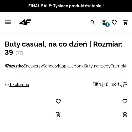
FINAL SALE: Tysiące produktów taniej!
Polski / PLN
1
Angielski / EUR
Buty casual, na co dzień | Rozmiar:
Angielski / USD
39
(77)
Angielski / GBP
Wszystko
Sneakersy
Sandały
Klapki
Japonki
Buty na rzepy
Trampki
Chorwacki / EUR
Filtruj (1) i sortuj
1 kolumna
Czeski / CZK
Litewski / EUR
Łotewski / EUR