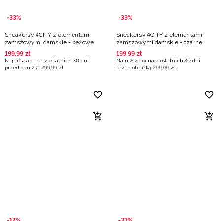
-33%
-33%
Sneakersy 4CITY z elementami
Sneakersy 4CITY z elementami
zamszowymi damskie - beżowe
zamszowymi damskie - czarne
199
,
99
zł
199
,
99
zł
Najniższa cena z ostatnich 30 dni
Najniższa cena z ostatnich 30 dni
przed obniżką
299
,
99
zł
przed obniżką
299
,
99
zł
-17%
-33%