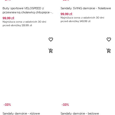
Buty sportowe VELOSPEED z
Sandały SVING damskie - fioletowe
przewiewną cholewką chłopięce -
99
,
99
zł
szare
Najniższa cena z ostatnich 30 dni
99
,
99
zł
przed obniżką
149
,
99
zł
Najniższa cena z ostatnich 30 dni
przed obniżką
119
,
99
zł
-33%
-33%
Sandały damskie - różowe
Sandały damskie - beżowe