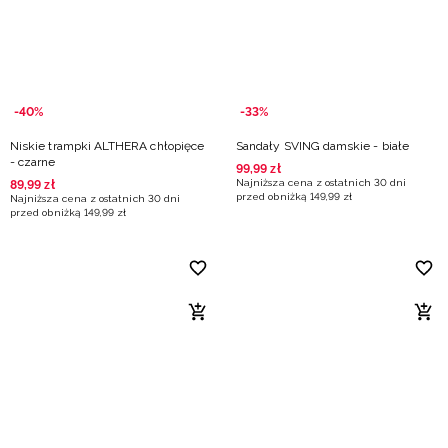
-40%
-33%
Niskie trampki ALTHERA chłopięce
Sandały SVING damskie - białe
- czarne
99
,
99
zł
Najniższa cena z ostatnich 30 dni
89
,
99
zł
przed obniżką
149
,
99
zł
Najniższa cena z ostatnich 30 dni
przed obniżką
149
,
99
zł