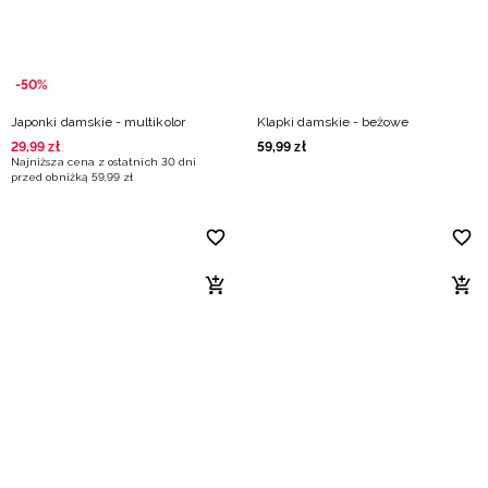
-50%
Japonki damskie - multikolor
Klapki damskie - beżowe
29
,
99
zł
59
,
99
zł
Najniższa cena z ostatnich 30 dni
przed obniżką
59
,
99
zł