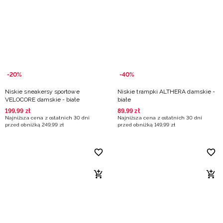
Niemiecki / EUR
Rumuński / RON
Słowacki / EUR
-20%
-40%
Ukraiński / UAH
Niskie sneakersy sportowe
Niskie trampki ALTHERA damskie -
VELOCORE damskie - białe
białe
199
,
99
zł
89
,
99
zł
Najniższa cena z ostatnich 30 dni
Najniższa cena z ostatnich 30 dni
przed obniżką
249
,
99
zł
przed obniżką
149
,
99
zł