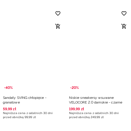
-40%
-20%
Sandały SVING chłopięce -
Niskie sneakersy wsuwane
granatowe
VELOCORE 2.0 damskie - czarne
59
,
99
zł
199
,
99
zł
Najniższa cena z ostatnich 30 dni
Najniższa cena z ostatnich 30 dni
przed obniżką
99
,
99
zł
przed obniżką
249
,
99
zł