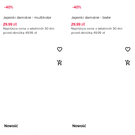
-40%
-40%
Japonki damskie - multikolor
Japonki damskie - białe
29
,
99
zł
29
,
99
zł
Najniższa cena z ostatnich 30 dni
Najniższa cena z ostatnich 30 dni
przed obniżką
49
,
99
zł
przed obniżką
49
,
99
zł
Nowość
Nowość