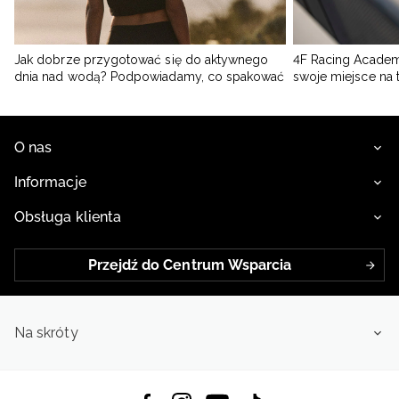
Jak dobrze przygotować się do aktywnego
4F Racing Academ
dnia nad wodą? Podpowiadamy, co spakować
swoje miejsce na 
O nas
Informacje
Obsługa klienta
Przejdź do Centrum Wsparcia
Na skróty