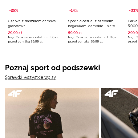
-25%
-14%
-33%
Czapka z daszkiem damska -
Spodnie casual z szerokimi
Parka
granatowa
nogawkami damskie - białe
5000 
29
,
99
zł
59
,
99
zł
299
,
9
Najniższa cena z ostatnich 30 dni
Najniższa cena z ostatnich 30 dni
Najniż
przed obniżką
39
,
99
zł
przed obniżką
69
,
99
zł
przed 
Poznaj sport od podszewki
Sprawdź wszystkie wpisy