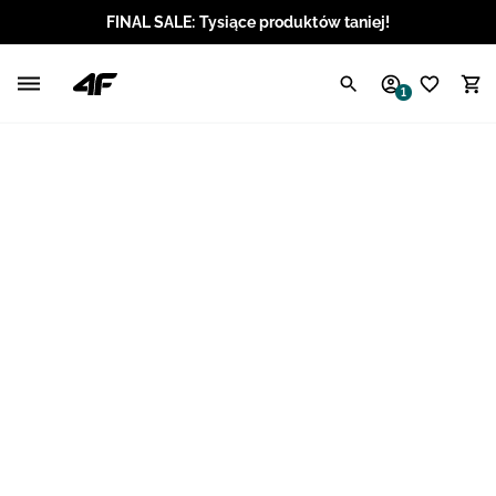
FINAL SALE: Tysiące produktów taniej!
Polski / PLN
1
Angielski / EUR
Angielski / USD
Angielski / GBP
Chorwacki / EUR
Czeski / CZK
Litewski / EUR
Łotewski / EUR