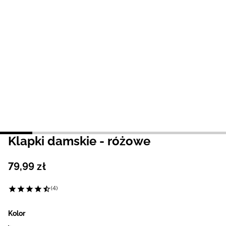
Niemiecki / EUR
Rumuński / RON
Słowacki / EUR
Ukraiński / UAH
Klapki damskie - różowe
79
,
99
zł
(4)
Kolor