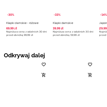
-30%
-33%
-14%
Klapki damskie - różowe
Klapki damskie
Japon
69
,
99
zł
39
,
99
zł
29
,
99
Najniższa cena z ostatnich 30 dni
Najniższa cena z ostatnich 30 dni
Najniż
przed obniżką
99
,
99
zł
przed obniżką
59
,
99
zł
przed 
Odkrywaj dalej