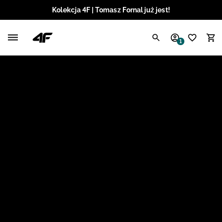
Kolekcja 4F | Tomasz Fornal już jest!
Polski / PLN
1
Angielski / EUR
Angielski / USD
Angielski / GBP
Chorwacki / EUR
Czeski / CZK
Litewski / EUR
Łotewski / EUR