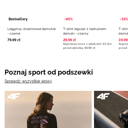
Bestsellery
-40%
-33%
Legginsy dzianinowe damskie
T-shirt regular z nadrukiem
T-shi
- czarne
damski - czarny
damsk
79
,
99
zł
29
,
99
zł
39
,
99
Najniższa cena z ostatnich 30 dni
Najniż
przed obniżką
49
,
99
zł
przed 
Poznaj sport od podszewki
Sprawdź wszystkie wpisy