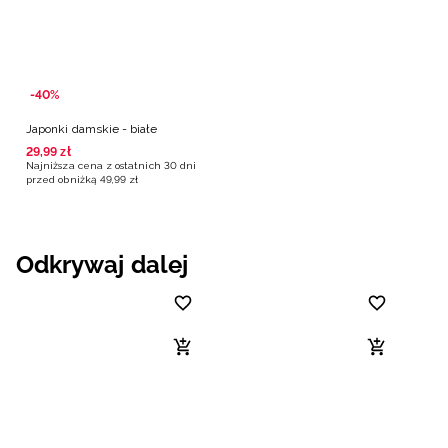
-40%
Japonki damskie - białe
29
,
99
zł
Najniższa cena z ostatnich 30 dni
przed obniżką
49
,
99
zł
Odkrywaj dalej