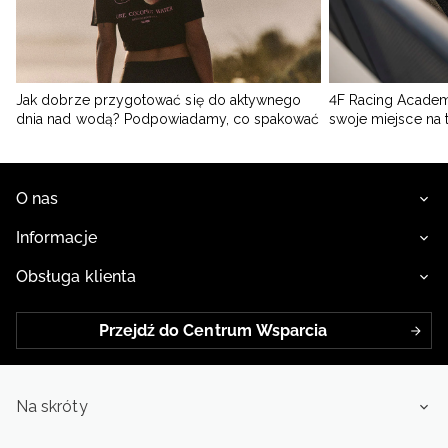
Jak dobrze przygotować się do aktywnego
4F Racing Academ
dnia nad wodą? Podpowiadamy, co spakować
swoje miejsce na 
O nas
Informacje
Obsługa klienta
Przejdź do Centrum Wsparcia
Na skróty