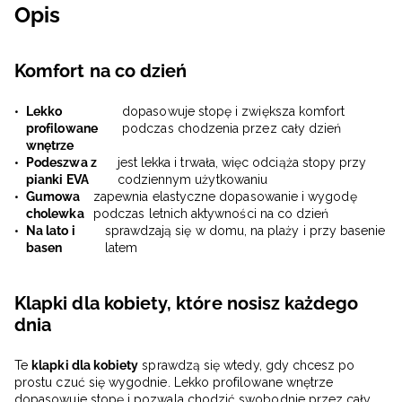
Opis
Komfort na co dzień
Lekko
dopasowuje stopę i zwiększa komfort
profilowane
podczas chodzenia przez cały dzień
wnętrze
Podeszwa z
jest lekka i trwała, więc odciąża stopy przy
pianki EVA
codziennym użytkowaniu
Gumowa
zapewnia elastyczne dopasowanie i wygodę
cholewka
podczas letnich aktywności na co dzień
Na lato i
sprawdzają się w domu, na plaży i przy basenie
basen
latem
Klapki dla kobiety, które nosisz każdego
dnia
Te
klapki dla kobiety
sprawdzą się wtedy, gdy chcesz po
prostu czuć się wygodnie. Lekko profilowane wnętrze
dopasowuje stopę i pozwala chodzić swobodnie przez cały