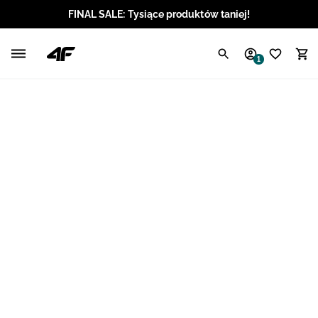
FINAL SALE: Tysiące produktów taniej!
Polski / PLN
1
Angielski / EUR
Angielski / USD
Angielski / GBP
Chorwacki / EUR
Czeski / CZK
Litewski / EUR
Łotewski / EUR