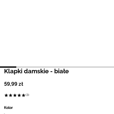
Niemiecki / EUR
Rumuński / RON
Słowacki / EUR
Ukraiński / UAH
Klapki damskie - białe
59
,
99
zł
(3)
Kolor