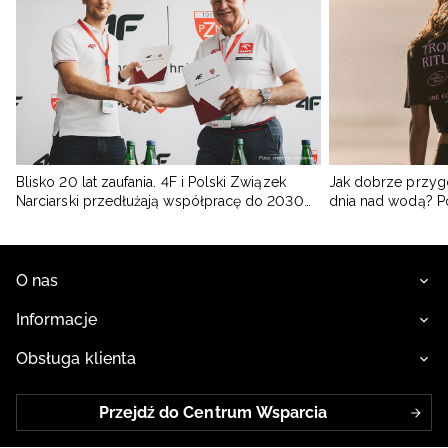
Blisko 20 lat zaufania. 4F i Polski Związek
Jak dobrze przyg
Narciarski przedłużają współpracę do 2030
dnia nad wodą? 
roku
O nas
Informacje
Obsługa klienta
Przejdź do Centrum Wsparcia