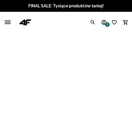
FINAL SALE: Tysiące produktów taniej!
Polski / PLN
1
Angielski / EUR
Angielski / USD
Angielski / GBP
Chorwacki / EUR
Czeski / CZK
Litewski / EUR
Łotewski / EUR