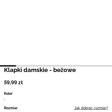
Niemiecki / EUR
Rumuński / RON
Słowacki / EUR
Ukraiński / UAH
Klapki damskie - beżowe
59
,
99
zł
Kolor
Rozmiar
Jak dobrać rozmiar?