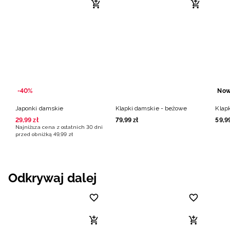
-40%
Now
Japonki damskie
Klapki damskie - beżowe
Klap
29
,
99
zł
79
,
99
zł
59
,
9
Najniższa cena z ostatnich 30 dni
przed obniżką
49
,
99
zł
Odkrywaj dalej