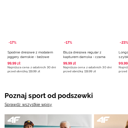
-17%
-17%
-23%
Spodnie dresowe z modalem
Bluza dresowa regular z
Longs
joggery damskie - beżowe
kapturem damska - czarna
szybk
czarn
99
,
99
zł
99
,
99
zł
99
,
99
Najniższa cena z ostatnich 30 dni
Najniższa cena z ostatnich 30 dni
Najniż
przed obniżką
119
,
99
zł
przed obniżką
119
,
99
zł
przed 
Poznaj sport od podszewki
Sprawdź wszystkie wpisy