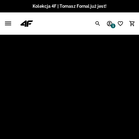
Kolekcja 4F | Tomasz Fornal już jest!
Polski / PLN
1
Angielski / EUR
Angielski / USD
Angielski / GBP
Chorwacki / EUR
Czeski / CZK
Litewski / EUR
Łotewski / EUR