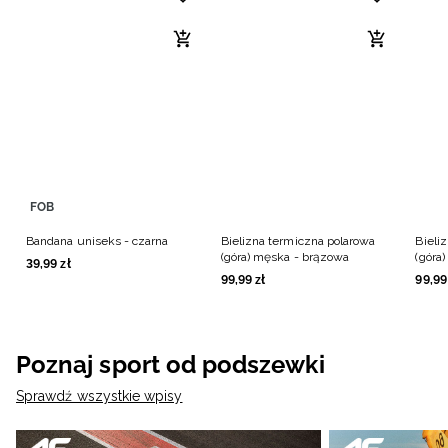
FOB
Bandana uniseks - czarna
Bielizna termiczna polarowa
Bieli
(góra) męska - brązowa
(góra
39
,
99
zł
99
,
99
zł
99
,
99
Poznaj sport od podszewki
Sprawdź wszystkie wpisy