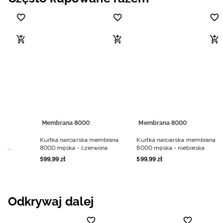
Membrana 8000
Membrana 8000
Kurtka narciarska membrana
Kurtka narciarska membrana
ana
8000 męska - czerwona
8000 męska - niebieska
rne
599
,
99
zł
599
,
99
zł
Odkrywaj dalej