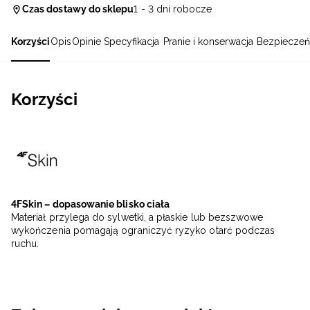
Czas dostawy do sklepu
1 - 3 dni robocze
Korzyści
Opis
Opinie
Specyfikacja
Pranie i konserwacja
Bezpieczeń
Korzyści
4FSkin – dopasowanie blisko ciała
Materiał przylega do sylwetki, a płaskie lub bezszwowe
wykończenia pomagają ograniczyć ryzyko otarć podczas
ruchu.