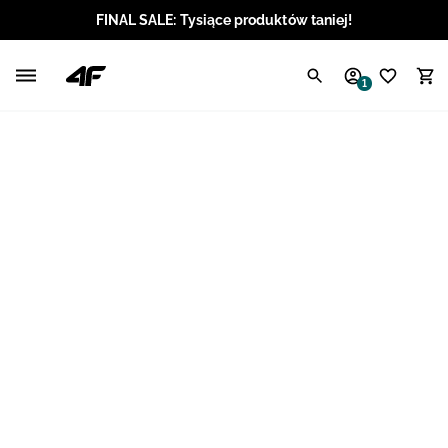
FINAL SALE: Tysiące produktów taniej!
Polski / PLN
1
Angielski / EUR
Angielski / USD
Angielski / GBP
Chorwacki / EUR
Czeski / CZK
Litewski / EUR
Łotewski / EUR