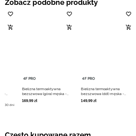
Zobacz podobne produkty
4F PRO
4F PRO
a
Bielizna termoaktywna
Bielizna termoaktywna
ka -
bezszwowa (góra) męska -
bezszwowa (dół) męska -
czarna
czarna
169
,
99
zł
149
,
99
zł
ich 30 dni
Często kupowane razem