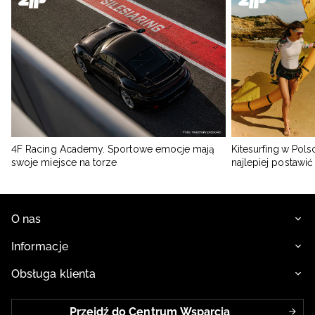
4F Racing Academy. Sportowe emocje mają
Kitesurfing w Pols
swoje miejsce na torze
najlepiej postawić
O nas
Informacje
Obsługa klienta
Przejdź do Centrum Wsparcia