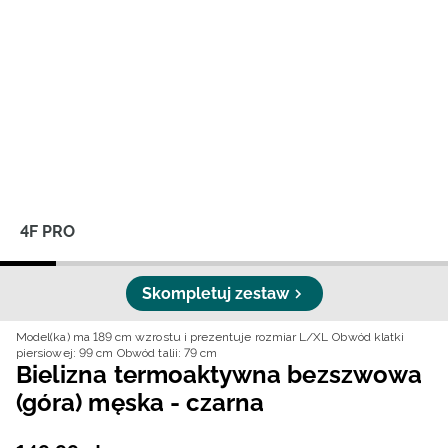
Niemiecki / EUR
Rumuński / RON
Słowacki / EUR
Ukraiński / UAH
4F PRO
Skompletuj zestaw
Model(ka) ma 189 cm wzrostu i prezentuje rozmiar L/XL
Obwód klatki
piersiowej: 99 cm
Obwód talii: 79 cm
Bielizna termoaktywna bezszwowa
(góra) męska - czarna