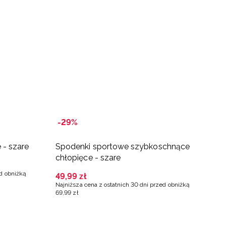
-29%
 - szare
Spodenki sportowe szybkoschnące
S
chłopięce - szare
3
ed obniżką
Na
49
,
99
zł
4
Najniższa cena z ostatnich 30 dni przed obniżką
69
,
99
zł