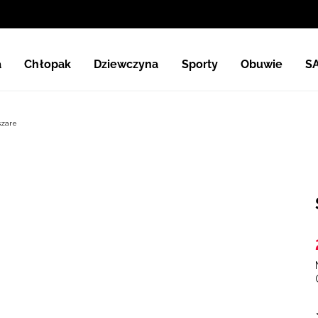
a
Chłopak
Dziewczyna
Sporty
Obuwie
S
szare