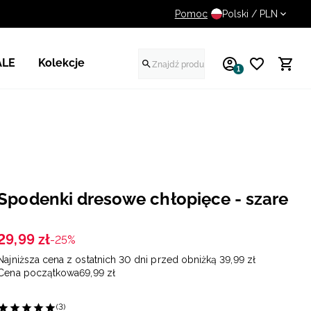
Pomoc
UWAGA NA FAŁSZYWE STR
Polski / PLN
ALE
Kolekcje
1
Spodenki dresowe chłopięce - szare
29
,
99
zł
-25%
Najniższa cena z ostatnich 30 dni przed obniżką
39
,
99
zł
Cena początkowa
69
,
99
zł
(3)