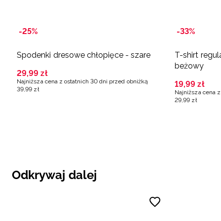
-25%
-33%
Spodenki dresowe chłopięce - szare
T-shirt regu
beżowy
29
,
99
zł
Najniższa cena z ostatnich 30 dni przed obniżką
19
,
99
zł
39
,
99
zł
Najniższa cena z
29
,
99
zł
Odkrywaj dalej