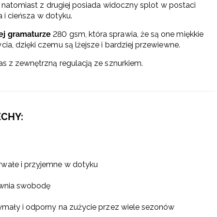
a, natomiast z drugiej posiada widoczny splot w postaci
a i cieńsza w dotyku.
ej gramaturze
280 gsm, która sprawia, że są one miękkie
ia, dzięki czemu są lżejsze i bardziej przewiewne.
as z zewnętrzną regulacją ze sznurkiem.
ECHY:
rwałe i przyjemne w dotyku
pewnia swobodę
rzymały i odporny na zużycie przez wiele sezonów