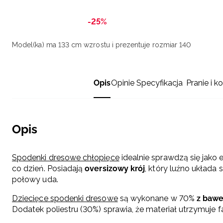
-25%
Model(ka) ma 133 cm wzrostu i prezentuje rozmiar 140
Opis
Opinie
Specyfikacja
Pranie i k
Opis
Spodenki dresowe chłopięce
idealnie sprawdzą się jako 
co dzień. Posiadają
oversizowy krój
, który luźno układa
połowy uda.
Dziecięce spodenki dresowe
są wykonane w 70%
z bawe
Dodatek poliestru (30%) sprawia, że materiał utrzymuje 