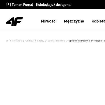
4F | Tomek Fornal – Kolekcja już dostępna!
Nowości
Mężczyzna
Kobiet
4F
Chłopak
Odzież
Szorty
Szorty dresowe
Spodenki dresowe chłopięce - 