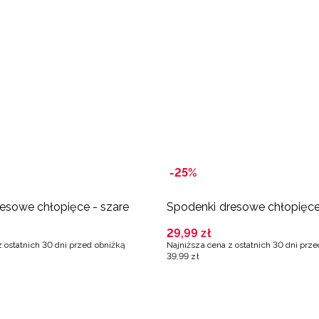
-25%
esowe chłopięce - szare
Spodenki dresowe chłopięce
29
,
99
zł
z ostatnich 30 dni przed obniżką
Najniższa cena z ostatnich 30 dni prz
39
,
99
zł