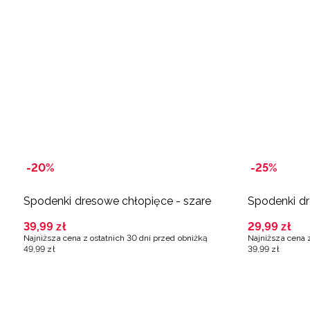
-20%
-25%
Spodenki dresowe chłopięce - szare
Spodenki dr
39
,
99
zł
29
,
99
zł
Najniższa cena z ostatnich 30 dni przed obniżką
Najniższa cena 
49
,
99
zł
39
,
99
zł