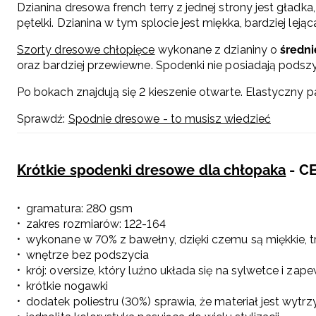
Dzianina dresowa french terry z jednej strony jest gładk
pętelki. Dzianina w tym splocie jest miękka, bardziej lejąc
Szorty dresowe chłopięce
wykonane z dzianiny o
średni
oraz bardziej przewiewne. Spodenki nie posiadają podszyc
Po bokach znajdują się 2 kieszenie otwarte. Elastyczny p
Sprawdź:
Spodnie dresowe - to musisz wiedzieć
Krótkie spodenki dresowe dla chłopaka
- C
gramatura: 280 gsm
zakres rozmiarów: 122-164
wykonane w 70% z bawełny, dzięki czemu są miękkie, t
wnętrze bez podszycia
krój: oversize, który luźno układa się na sylwetce i za
krótkie nogawki
dodatek poliestru (30%) sprawia, że materiał jest wyt