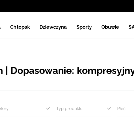
a
Chłopak
Dziewczyna
Sporty
Obuwie
S
 | Dopasowanie: kompresyjn
lory
Typ produktu
Płeć