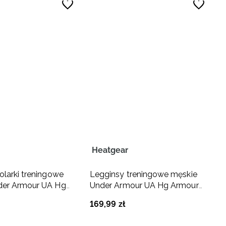
Heatgear
olarki treningowe
Legginsy treningowe męskie
der Armour UA Hg
Under Armour UA Hg Armour
rts -
3/4 Legging - białe
169
,
99
zł
khaki