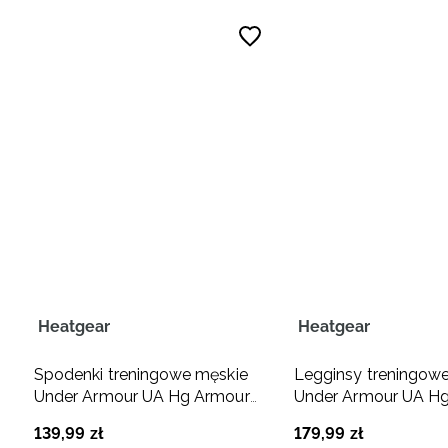
Heatgear
Heatgear
Spodenki treningowe męskie
Legginsy treningow
Under Armour UA Hg Armour
Under Armour UA H
Lng Shorts - białe
Leggings - czarne
139
,
99
zł
179
,
99
zł