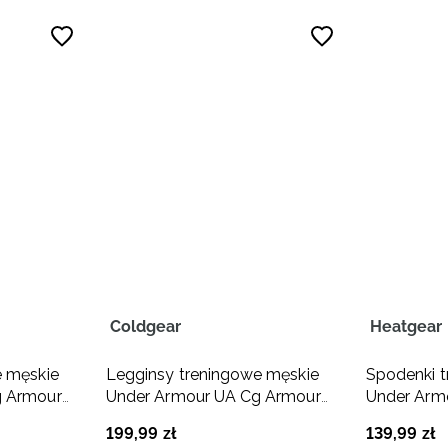
Coldgear
Heatgear
e męskie
Legginsy treningowe męskie
Spodenki 
g Armour
Under Armour UA Cg Armour
Under Arm
Leggings - czarne
Lng Shorts
199
,
99
zł
139
,
99
zł