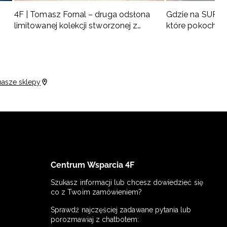
4F | Tomasz Fornal – druga odsłona
Gdzie na SUP w 
limitowanej kolekcji stworzonej z
które pokochas
naszym ambasadorem
nasze sklepy
Centrum Wsparcia 4F
Szukasz informacji lub chcesz dowiedzieć się
co z Twoim zamówieniem?
Sprawdź najczęściej zadawane pytania lub
porozmawiaj z chatbotem: