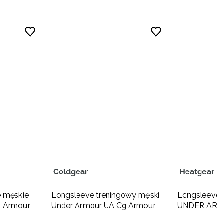
Coldgear
Heatgear
e męskie
Longsleeve treningowy męski
Longsleev
g Armour
Under Armour UA Cg Armour
UNDER A
we
Comp Mock - biały
Armour Co