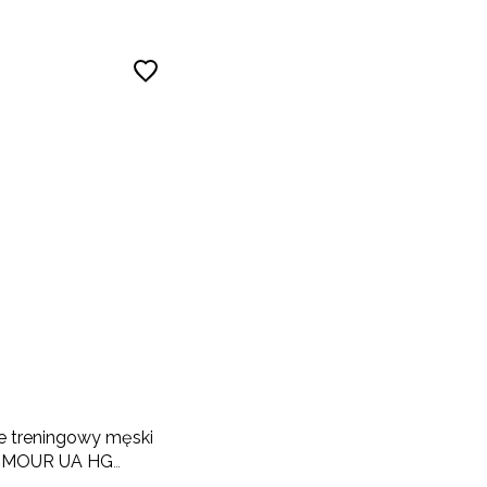
e treningowy męski
RMOUR UA HG
mp Mock LS - biały