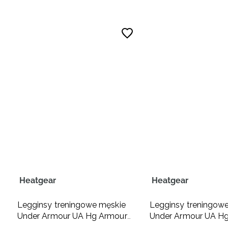
Heatgear
Heatgear
Legginsy treningowe męskie
Legginsy treningow
Under Armour UA Hg Armour
Under Armour UA H
Leggings - białe
Leggings - granato