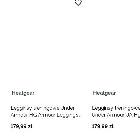
Heatgear
Heatgear
Legginsy treningowe Under
Legginsy treningow
Armour HG Armour Leggings
Under Armour UA H
męskie - czerwone
Leggings - khaki
179
,
99
zł
179
,
99
zł