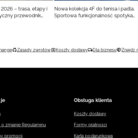
2026 – trasa, etapy i
Nowa kolekcja 4F do tenisa i padla.
ktyczny przewodnik
Sportowa funkcjonalność spotyka
nowoczesny styl
hange
Zasady zwrotów
Koszty dostawy
Dla biznesu
Znajdź 
je
Obsługa klienta
n
Koszty dostawy
a o zmianie Regulaminu
Formy płatności
y promocji
Karta podarunkowa