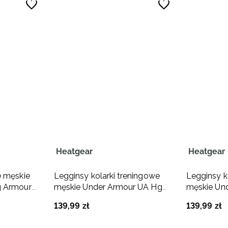
Heatgear
Heatgear
e męskie
Legginsy kolarki treningowe
Legginsy k
g Armour
męskie Under Armour UA Hg
męskie Un
Armour Shorts - granatowe
Armour Sho
139
,
99
zł
139
,
99
zł
oliwkowe/