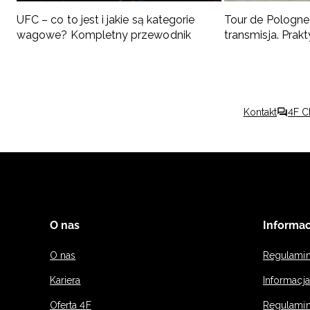
UFC – co to jest i jakie są kategorie
Tour de Pologne 
wagowe? Kompletny przewodnik
transmisja. Pra
kibica
Kontakt
4F C
O nas
Informac
O nas
Regulami
Kariera
Informacj
Oferta 4F
Regulamin