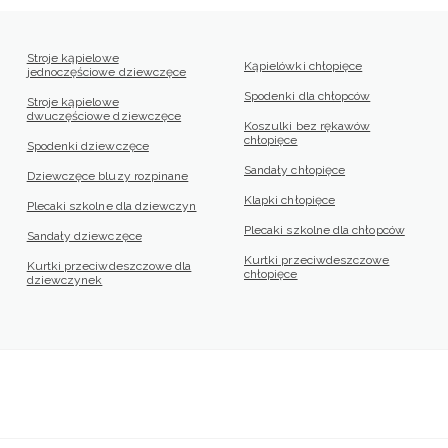
Stroje kąpielowe
Kąpielówki chłopięce
jednoczęściowe dziewczęce
Spodenki dla chłopców
Stroje kąpielowe
dwuczęściowe dziewczęce
Koszulki bez rękawów
chłopięce
Spodenki dziewczęce
Sandały chłopięce
Dziewczęce bluzy rozpinane
Klapki chłopięce
Plecaki szkolne dla dziewczyn
Plecaki szkolne dla chłopców
Sandały dziewczęce
Kurtki przeciwdeszczowe
Kurtki przeciwdeszczowe dla
chłopięce
dziewczynek