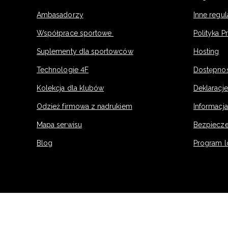
Ambasadorzy
Inne regu
Współprace sportowe
Polityka P
Suplementy dla sportowców
Hosting
Technologie 4F
Dostępno
Kolekcja dla klubów
Deklaracj
Odzież firmowa z nadrukiem
Informacja
Mapa serwisu
Bezpiecz
Blog
Program l