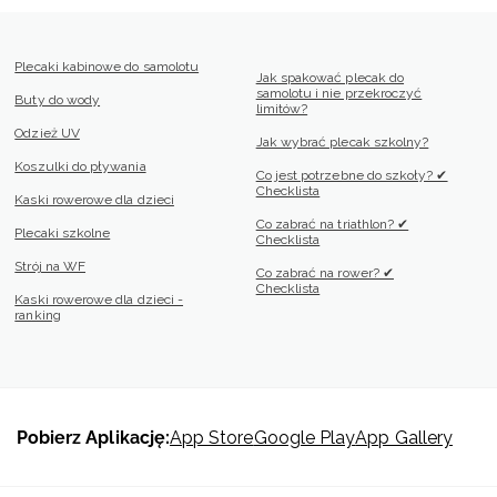
Plecaki kabinowe do samolotu
Jak spakować plecak do
samolotu i nie przekroczyć
Buty do wody
limitów?
Odzież UV
Jak wybrać plecak szkolny?
Koszulki do pływania
Co jest potrzebne do szkoły? ✔
Checklista
Kaski rowerowe dla dzieci
Co zabrać na triathlon? ✔
Plecaki szkolne
Checklista
Strój na WF
Co zabrać na rower? ✔
Checklista
Kaski rowerowe dla dzieci -
ranking
Pobierz Aplikację:
App Store
Google Play
App Gallery