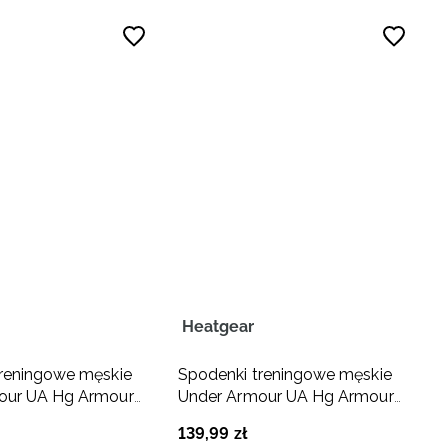
Heatgear
treningowe męskie
Spodenki treningowe męskie
our UA Hg Armour
Under Armour UA Hg Armour
 - czarne
Lng Shorts - szare
139
,
99
zł