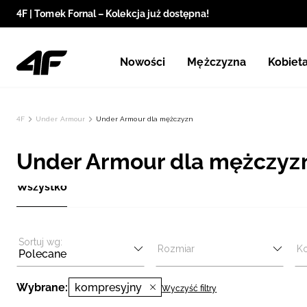
4F | Tomek Fornal – Kolekcja już dostępna!
Nowości
Mężczyzna
Kobiet
4F
Under Armour
Under Armour dla mężczyzn
Under Armour dla mężczyzn
Wszystko
Sortuj wg:
Rozmiar
Ko
Polecane
Wybrane:
kompresyjny
Wyczyść filtry