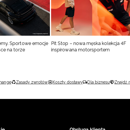
emy. Sportowe emocje
Pit Stop – nowa męska kolekcja 4F
sce na torze
inspirowana motorsportem
hange
Zasady zwrotów
Koszty dostawy
Dla biznesu
Znajdź 
je
Obsługa klienta