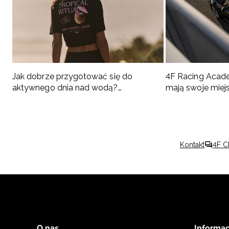
Jak dobrze przygotować się do
4F Racing Acad
aktywnego dnia nad wodą?
mają swoje miej
Podpowiadamy, co spakować
Kontakt
4F C
O nas
Informac