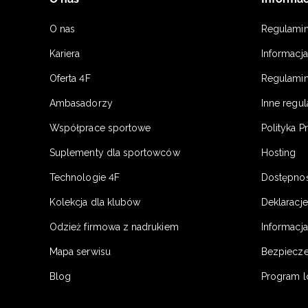
O nas
Regulami
Kariera
Informacj
Oferta 4F
Regulamin
Ambasadorzy
Inne regu
Współprace sportowe
Polityka P
Suplementy dla sportowców
Hosting
Technologie 4F
Dostępno
Kolekcja dla klubów
Deklaracj
Odzież firmowa z nadrukiem
Informacja
Mapa serwisu
Bezpiecz
Blog
Program l