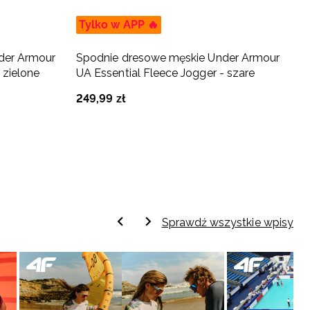
Tylko w APP 🔥
T
der Armour
Spodnie dresowe męskie Under Armour
S
 zielone
UA Essential Fleece Jogger - szare
U
249
,
99
zł
3
Sprawdź wszystkie wpisy