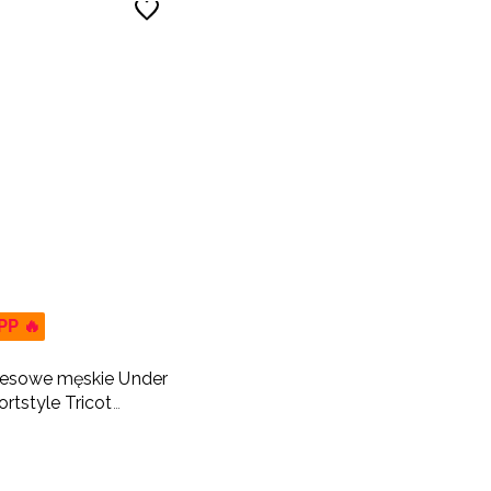
PP 🔥
resowe męskie Under
rtstyle Tricot
aki