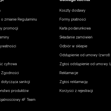
n
Koszty dostawy
a o zmianie Regulaminu
Formy płatności
y promocji
Karta podarunkowa
laminy
Składanie zamówień
rywatności
Odbiór w sklepie
Odstąpienie od umowy (zwrot) -
ść cyfrowa
Zgłoś odstąpienie od umowy (
e Zgodności
Reklamacje
 dotycząca sankcji
Zgłoś reklamację
eństwo produktów
Korzyści z rejestracji
ojalnościowy 4F Team