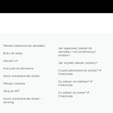
Plecaki kabinowe do samolotu
Jak spakować plecak do
samolotu i nie przekroczyć
Buty do wody
limitów?
Odzież UV
Jak wybrać plecak szkolny?
Koszulki do pływania
Co jest potrzebne do szkoły? ✔
Checklista
Kaski rowerowe dla dzieci
Co zabrać na triathlon? ✔
Plecaki szkolne
Checklista
Strój na WF
Co zabrać na rower? ✔
Checklista
Kaski rowerowe dla dzieci -
ranking