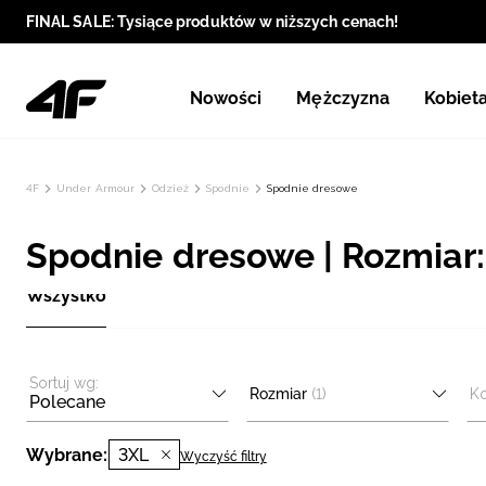
FINAL SALE: Tysiące produktów w niższych cenach!
Nowości
Mężczyzna
Kobiet
4F
Under Armour
Odzież
Spodnie
Spodnie dresowe
Spodnie dresowe | Rozmiar:
Wszystko
Sortuj wg:
Rozmiar
(1)
Ko
Polecane
Wybrane:
3XL
Wyczyść filtry