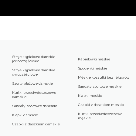
Stroje kąpielowe damskie
Kąpielówki męskie
jednoczęściowe
Spodenki męskie
Stroje kąpielowe damskie
dwuczęściowe
Męskie koszulki bez rękawów
Szorty plażowe damskie
Sandały sportowe męskie
Kurtki przeciwdeszczowe
Klapki męskie
damskie
Czapki z daszkiem męskie
Sandały sportowe damskie
Kurtki przeciwdeszczowe
Klapki damskie
męskie
Czapki z daszkiem damskie