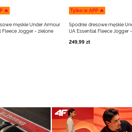
P 🔥
Tylko w APP 🔥
esowe męskie Under Armour
Spodnie dresowe męskie Un
l Fleece Jogger - zielone
UA Essential Fleece Jogger -
249
,
99
zł