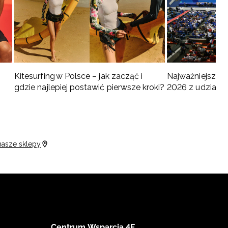
Kitesurfing w Polsce – jak zacząć i
Najważniejsze w
gdzie najlepiej postawić pierwsze kroki?
2026 z udziałem
turnieje
nasze sklepy
Centrum Wsparcia 4F