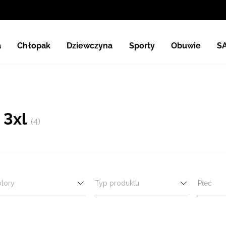
a
Chłopak
Dziewczyna
Sporty
Obuwie
S
 3xl
(4)
lory
Typ produktu
Płeć