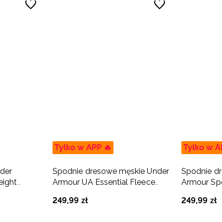
Tylko w APP 🔥
Tylko w A
der
Spodnie dresowe męskie Under
Spodnie d
eight
Armour UA Essential Fleece
Armour Spo
Jogger - granatowe
Jogger - kh
249
,
99
zł
249
,
99
zł