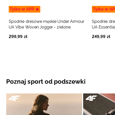
Tylko w APP 🔥
Tylko w AP
Spodnie dresowe męskie Under Armour
Spodnie dr
UA Vibe Woven Jogger - zielone
UA Essentia
299
,
99
zł
249
,
99
zł
Poznaj sport od podszewki