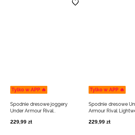
Tylko w APP 🔥
Tylko w APP 🔥
Spodnie dresowe joggery
Spodnie dresowe Un
Under Armour Rival
Armour Rival Lightw
Lightweight męskie - szare
męskie - szare
229
,
99
zł
229
,
99
zł