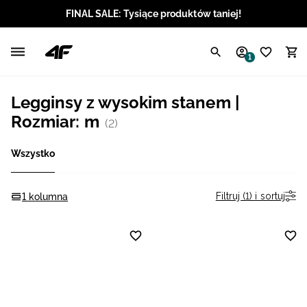
FINAL SALE: Tysiące produktów taniej!
Polski / PLN
1
Angielski / EUR
Legginsy z wysokim stanem |
Angielski / USD
Rozmiar: m
(2)
Angielski / GBP
Wszystko
Chorwacki / EUR
Filtruj (1) i sortuj
1 kolumna
Czeski / CZK
Litewski / EUR
Łotewski / EUR