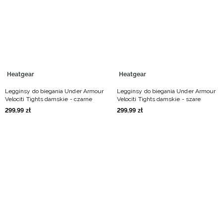
Niemiecki / EUR
Rumuński / RON
Słowacki / EUR
Heatgear
Heatgear
Ukraiński / UAH
Legginsy do biegania Under Armour
Legginsy do biegania Under Armour
Velociti Tights damskie - czarne
Velociti Tights damskie - szare
299
,
99
zł
299
,
99
zł