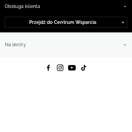
Obsługa klienta
Przejdź do Centrum Wsparcia
Na skróty
Pobierz Aplikację:
App Store
Google Play
App Gallery
Wszystkie prawa zastrzeżone © 2026
4f.com.pl: Odzież, obuwie i akcesoria sportowe | Powered by OTCF