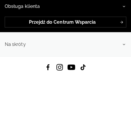
Obsługa klienta
Przejdź do Centrum Wsparcia
Na skróty
Pobierz Aplikację:
App Store
Google Play
App Gallery
Wszystkie prawa zastrzeżone © 2026
4f.com.pl: Odzież, obuwie i akcesoria sportowe | Powered by OTCF