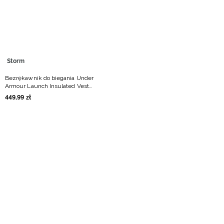
Niemiecki / EUR
Rumuński / RON
Słowacki / EUR
Storm
Bezrękawnik do biegania Under
Ukraiński / UAH
Armour Launch Insulated Vest
męski - czarna
449
,
99
zł