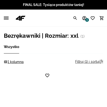
FINAL SALE: Tysiące produktów taniej!
Polski / PLN
1
Angielski / EUR
Bezrękawniki | Rozmiar: xxl
(1)
Angielski / USD
Wszystko
Angielski / GBP
Chorwacki / EUR
Filtruj (1) i sortuj
1 kolumna
Czeski / CZK
Litewski / EUR
Łotewski / EUR