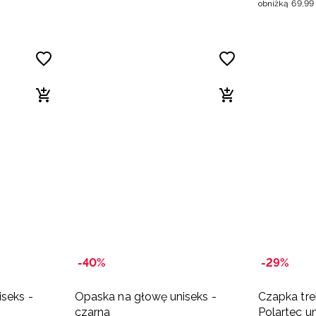
obniżką
69
,
99
-40%
-29%
seks -
Opaska na głowę uniseks -
Czapka tr
czarna
Polartec u