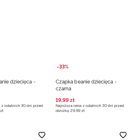
-33%
nie dziecięca -
Czapka beanie dziecięca -
czarna
19
,
99
zł
 z ostatnich 30 dni przed
Najniższa cena z ostatnich 30 dni przed
zł
obniżką
29
,
99
zł