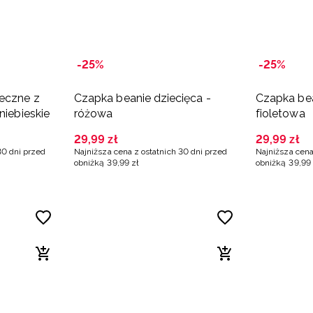
-25%
-25%
eczne z
Czapka beanie dziecięca -
Czapka bea
niebieskie
różowa
fioletowa
29
,
99
zł
29
,
99
zł
30 dni przed
Najniższa cena z ostatnich 30 dni przed
Najniższa cena
obniżką
39
,
99
zł
obniżką
39
,
99