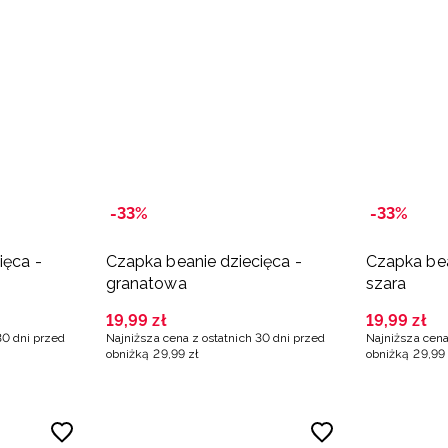
-33%
-33%
ięca -
Czapka beanie dziecięca -
Czapka bea
granatowa
szara
19
,
99
zł
19
,
99
zł
30 dni przed
Najniższa cena z ostatnich 30 dni przed
Najniższa cena
obniżką
29
,
99
zł
obniżką
29
,
99