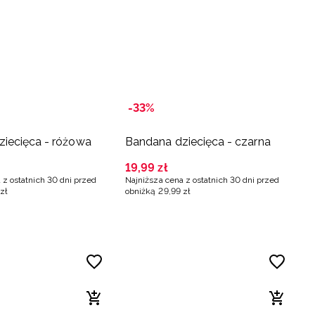
-33%
iecięca - różowa
Bandana dziecięca - czarna
19
,
99
zł
 z ostatnich 30 dni przed
Najniższa cena z ostatnich 30 dni przed
zł
obniżką
29
,
99
zł