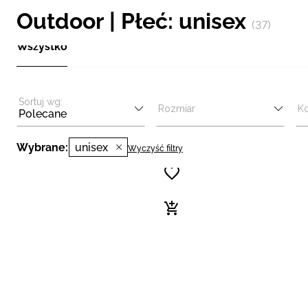
Outdoor | Płeć: unisex
(37)
Wszystko
Sortuj wg:
Rozmiar
Ko
Polecane
Wybrane:
unisex
Wyczyść filtry