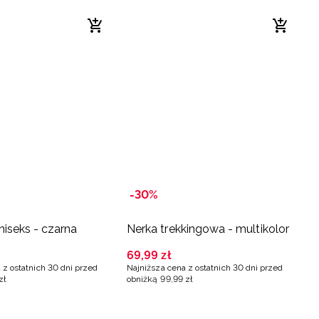
-30%
iseks - czarna
Nerka trekkingowa - multikolor
69
,
99
zł
 z ostatnich 30 dni przed
Najniższa cena z ostatnich 30 dni przed
zł
obniżką
99
,
99
zł