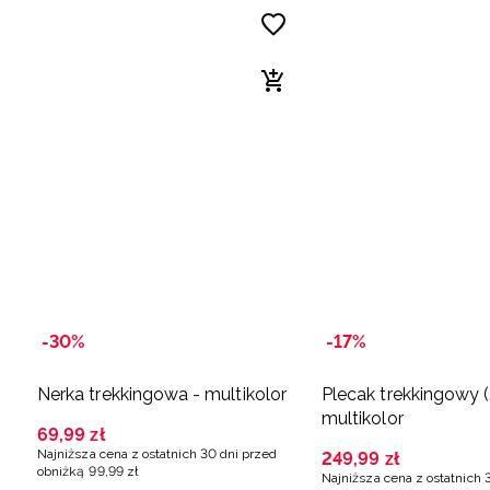
-30%
-17%
Nerka trekkingowa - multikolor
Plecak trekkingowy (
multikolor
69
,
99
zł
Najniższa cena z ostatnich 30 dni przed
249
,
99
zł
obniżką
99
,
99
zł
Najniższa cena z ostatnich 