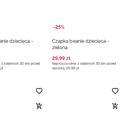
-25%
nie dziecięca -
Czapka beanie dziecięca -
zielona
29
,
99
zł
 z ostatnich 30 dni przed
Najniższa cena z ostatnich 30 dni przed
zł
obniżką
39
,
99
zł