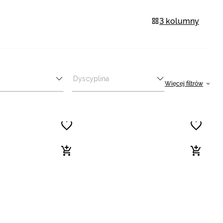
3 kolumny
Dyscyplina
Więcej filtrów