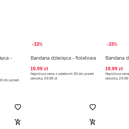
-33%
-33%
ięca -
Bandana dziecięca - fioletowa
Bandana dz
19
,
99
zł
19
,
99
zł
Najniższa cena z ostatnich 30 dni przed
Najniższa cena
obniżką
29
,
99
zł
obniżką
29
,
99
30 dni przed