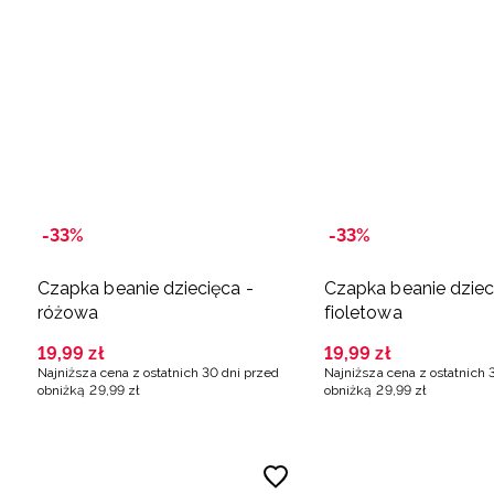
-33%
-33%
Czapka beanie dziecięca -
Czapka beanie dziec
różowa
fioletowa
19
,
99
zł
19
,
99
zł
Najniższa cena z ostatnich 30 dni przed
Najniższa cena z ostatnich 
obniżką
29
,
99
zł
obniżką
29
,
99
zł