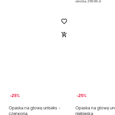
obniżką
299
,
99
zł
-25%
-25%
Opaska na głowę uniseks -
Opaska na głowę uni
czerwona
niebieska