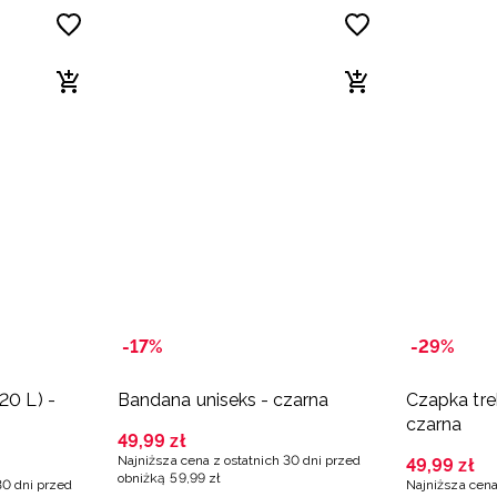
-17%
-29%
20 L) -
Bandana uniseks - czarna
Czapka tre
czarna
49
,
99
zł
Najniższa cena z ostatnich 30 dni przed
49
,
99
zł
obniżką
59
,
99
zł
30 dni przed
Najniższa cena