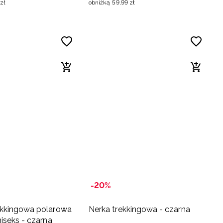
zł
obniżką
59
,
99
zł
-20%
ekkingowa polarowa
Nerka trekkingowa - czarna
niseks - czarna