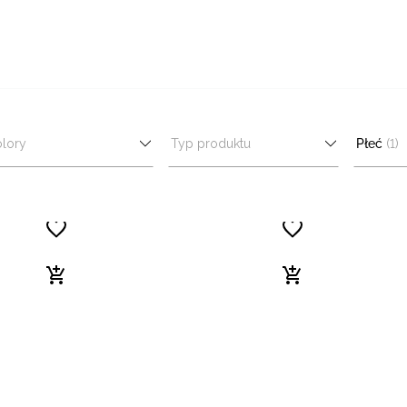
lory
Typ produktu
Płeć
(1)