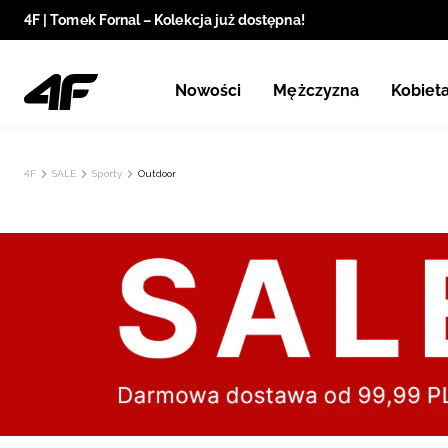
4F | Tomek Fornal – Kolekcja już dostępna!
Nowości
Mężczyzna
Kobiet
4F
SALE
Sporty
Outdoor