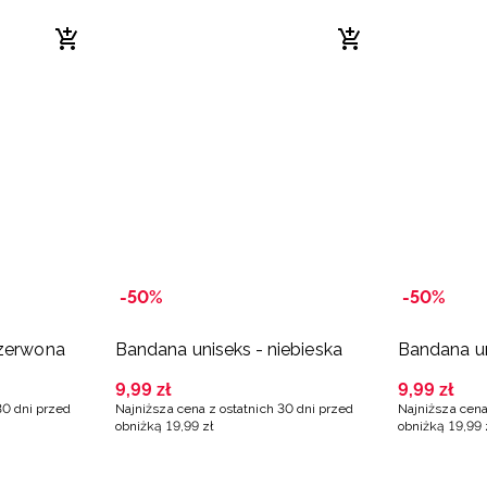
-50%
-50%
czerwona
Bandana uniseks - niebieska
Bandana un
9
,
99
zł
9
,
99
zł
30 dni przed
Najniższa cena z ostatnich 30 dni przed
Najniższa cena
obniżką
19
,
99
zł
obniżką
19
,
99