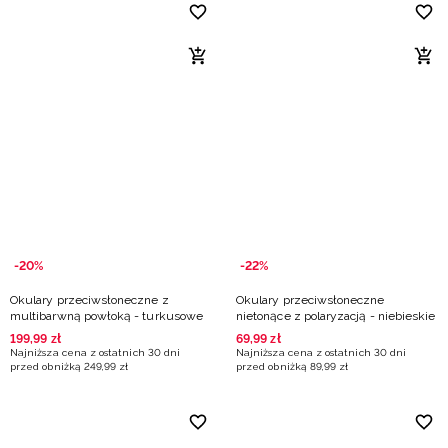
-20%
-22%
Okulary przeciwsłoneczne z
Okulary przeciwsłoneczne
multibarwną powłoką - turkusowe
nietonące z polaryzacją - niebieskie
199
,
99
zł
69
,
99
zł
Najniższa cena z ostatnich 30 dni
Najniższa cena z ostatnich 30 dni
przed obniżką
249
,
99
zł
przed obniżką
89
,
99
zł