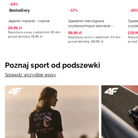
-63%
Bestsellery
-17%
-20
Japonki męskie - czarne
Spodenki treningowe
Spode
szybkoschnące damskie -
szybk
29
,
99
zł
czarne
różo
Najniższa cena z ostatnich 30 dni
99
,
99
zł
119
,
9
przed obniżką
79
,
99
zł
Najniższa cena z ostatnich 30 dni
Najniż
przed obniżką
119
,
99
zł
przed 
Poznaj sport od podszewki
Sprawdź wszystkie wpisy