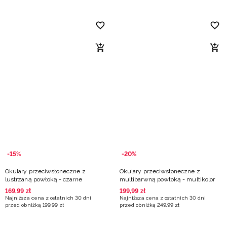
-15%
-20%
Okulary przeciwsłoneczne z
Okulary przeciwsłoneczne z
lustrzaną powłoką - czarne
multibarwną powłoką - multikolor
169
,
99
zł
199
,
99
zł
Najniższa cena z ostatnich 30 dni
Najniższa cena z ostatnich 30 dni
przed obniżką
199
,
99
zł
przed obniżką
249
,
99
zł