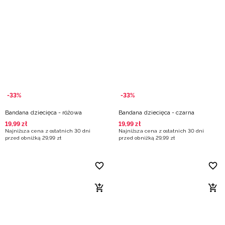
-33%
-33%
Bandana dziecięca - różowa
Bandana dziecięca - czarna
19
,
99
zł
19
,
99
zł
Najniższa cena z ostatnich 30 dni
Najniższa cena z ostatnich 30 dni
przed obniżką
29
,
99
zł
przed obniżką
29
,
99
zł