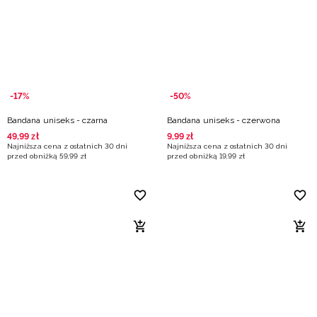
-17%
-50%
Bandana uniseks - czarna
Bandana uniseks - czerwona
49
,
99
zł
9
,
99
zł
Najniższa cena z ostatnich 30 dni
Najniższa cena z ostatnich 30 dni
przed obniżką
59
,
99
zł
przed obniżką
19
,
99
zł