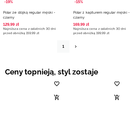
-19%
-15%
Polar ze stójką regular męski -
Polar z kapturem regular męski -
czarny
czarny
129
,
99
zł
169
,
99
zł
Najniższa cena z ostatnich 30 dni
Najniższa cena z ostatnich 30 dni
przed obniżką
159
,
99
zł
przed obniżką
199
,
99
zł
1
Ceny topnieją, styl zostaje