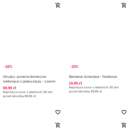
-22%
-33%
Okulary przeciwsłoneczne
Bandana dziecięca - fioletowa
nietonące z polaryzacją - czarne
19
,
99
zł
Najniższa cena z ostatnich 30 dni
69
,
99
zł
przed obniżką
29
,
99
zł
Najniższa cena z ostatnich 30 dni
przed obniżką
89
,
99
zł