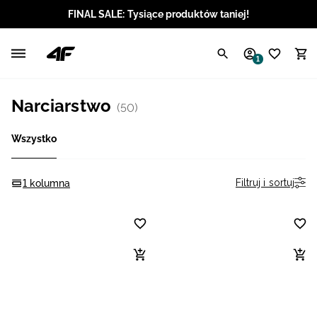
FINAL SALE: Tysiące produktów taniej!
Polski / PLN
1
Angielski / EUR
Narciarstwo
(50)
Angielski / USD
Wszystko
Angielski / GBP
Chorwacki / EUR
Filtruj i sortuj
1 kolumna
Czeski / CZK
Litewski / EUR
Łotewski / EUR