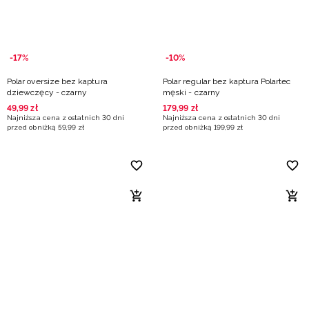
-17%
-10%
Polar oversize bez kaptura
Polar regular bez kaptura Polartec
dziewczęcy - czarny
męski - czarny
49
,
99
zł
179
,
99
zł
Najniższa cena z ostatnich 30 dni
Najniższa cena z ostatnich 30 dni
przed obniżką
59
,
99
zł
przed obniżką
199
,
99
zł