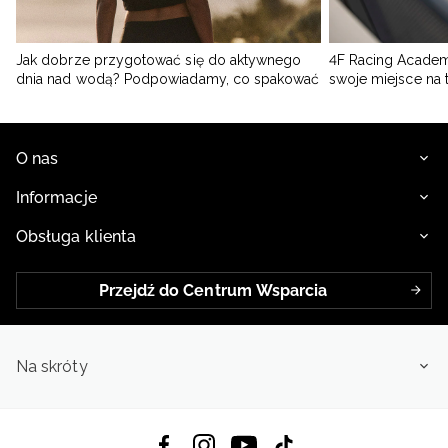
Jak dobrze przygotować się do aktywnego
4F Racing Academ
dnia nad wodą? Podpowiadamy, co spakować
swoje miejsce na 
O nas
Informacje
Obsługa klienta
Przejdź do Centrum Wsparcia
Na skróty