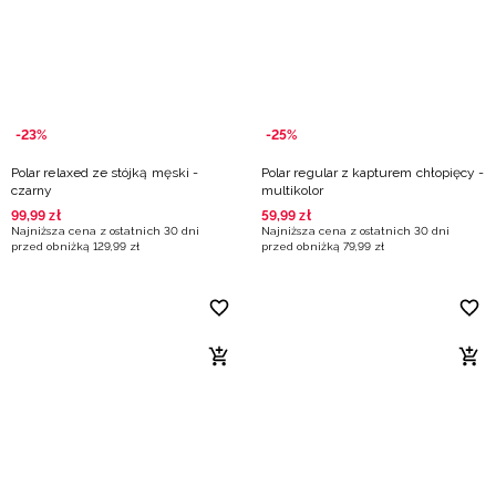
Niemiecki / EUR
Rumuński / RON
Słowacki / EUR
-23%
-25%
Polar relaxed ze stójką męski -
Polar regular z kapturem chłopięcy -
Ukraiński / UAH
czarny
multikolor
99
,
99
zł
59
,
99
zł
Najniższa cena z ostatnich 30 dni
Najniższa cena z ostatnich 30 dni
przed obniżką
129
,
99
zł
przed obniżką
79
,
99
zł