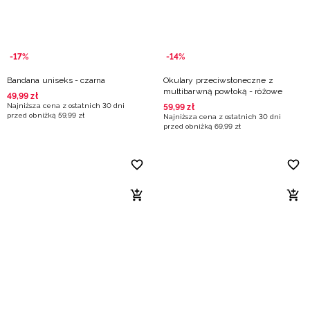
-17%
-14%
Bandana uniseks - czarna
Okulary przeciwsłoneczne z
multibarwną powłoką - różowe
49
,
99
zł
Najniższa cena z ostatnich 30 dni
59
,
99
zł
przed obniżką
59
,
99
zł
Najniższa cena z ostatnich 30 dni
przed obniżką
69
,
99
zł