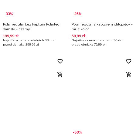
-33%
-25%
Polar regular bez kaptura Polartec
Polar regular z kapturem chłopięcy -
damski - czarny
multikolor
199
,
99
zł
59
,
99
zł
Najniższa cena z ostatnich 30 dni
Najniższa cena z ostatnich 30 dni
przed obniżką
299
,
99
zł
przed obniżką
79
,
99
zł
-50%