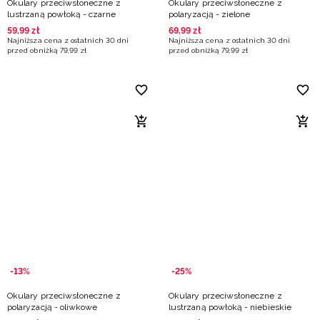
Okulary przeciwsłoneczne z
Okulary przeciwsłoneczne z
lustrzaną powłoką - czarne
polaryzacją - zielone
59
,
99
zł
69
,
99
zł
Najniższa cena z ostatnich 30 dni
Najniższa cena z ostatnich 30 dni
przed obniżką
79
,
99
zł
przed obniżką
79
,
99
zł
-13%
-25%
Okulary przeciwsłoneczne z
Okulary przeciwsłoneczne z
polaryzacją - oliwkowe
lustrzaną powłoką - niebieskie