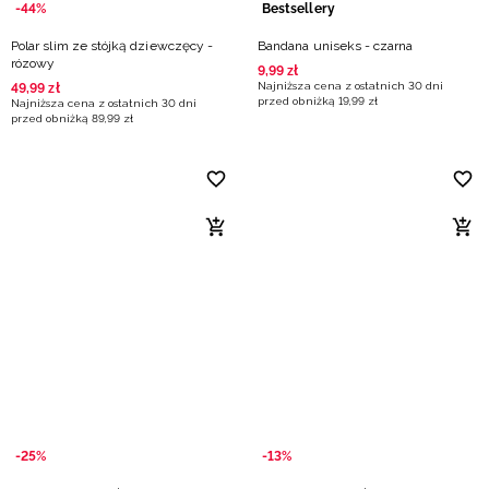
-44%
Bestsellery
Polar slim ze stójką dziewczęcy -
Bandana uniseks - czarna
rózowy
9
,
99
zł
Najniższa cena z ostatnich 30 dni
49
,
99
zł
przed obniżką
19
,
99
zł
Najniższa cena z ostatnich 30 dni
przed obniżką
89
,
99
zł
-25%
-13%