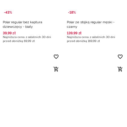
-43%
-18%
Polar regular bez kaptura
Polar ze stójką regular męski -
dziewczęcy - biały
czarny
39
,
99
zł
139
,
99
zł
Najniższa cena z ostatnich 30 dni
Najniższa cena z ostatnich 30 dni
przed obniżką
69
,
99
zł
przed obniżką
169
,
99
zł