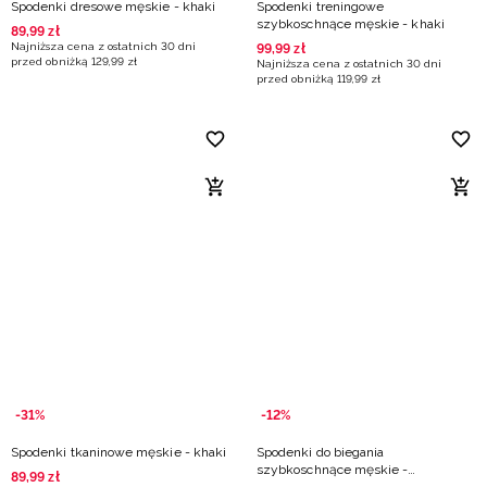
Spodenki dresowe męskie - khaki
Spodenki treningowe
szybkoschnące męskie - khaki
89
,
99
zł
Najniższa cena z ostatnich 30 dni
99
,
99
zł
przed obniżką
129
,
99
zł
Najniższa cena z ostatnich 30 dni
przed obniżką
119
,
99
zł
-31%
-12%
Spodenki tkaninowe męskie - khaki
Spodenki do biegania
szybkoschnące męskie -
89
,
99
zł