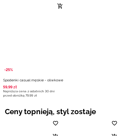
-25%
Spodenki casual męskie - oliwkowe
59
,
99
zł
Najniższa cena z ostatnich 30 dni
przed obniżką
79
,
99
zł
Ceny topnieją, styl zostaje