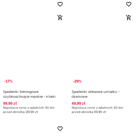
-17%
-29%
Spodenki treningowe
Spodenki dresowe uniseks -
szybkoschnące męskie - khaki
oliwkowe
99
,
99
zł
49
,
99
zł
Najniższa cena z ostatnich 30 dni
Najniższa cena z ostatnich 30 dni
przed obniżką
119
,
99
zł
przed obniżką
69
,
99
zł