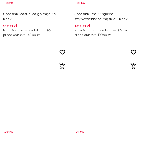
-33%
-30%
Spodenki casual cargo męskie -
Spodenki trekkingowe
khaki
szybkoschnące męskie - khaki
99
,
99
zł
139
,
99
zł
Najniższa cena z ostatnich 30 dni
Najniższa cena z ostatnich 30 dni
przed obniżką
149
,
99
zł
przed obniżką
199
,
99
zł
-31%
-17%