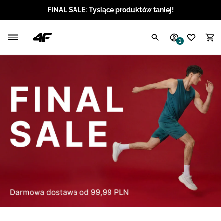
FINAL SALE: Tysiące produktów taniej!
Polski / PLN
1
Angielski / EUR
Angielski / USD
Angielski / GBP
Chorwacki / EUR
Czeski / CZK
Litewski / EUR
Łotewski / EUR