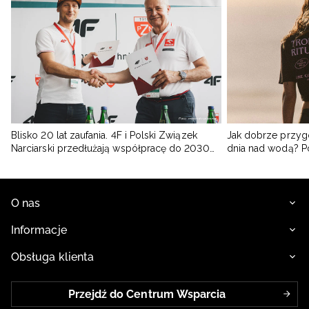
Blisko 20 lat zaufania. 4F i Polski Związek
Jak dobrze przyg
Narciarski przedłużają współpracę do 2030
dnia nad wodą? 
roku
O nas
Informacje
Obsługa klienta
Przejdź do Centrum Wsparcia