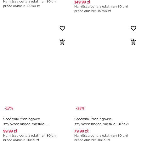
oliwkowe/khaki
Najniższa cena z ostatnich 30 dni
149
,
99
zł
przed obniżką
129
,
99
zł
Najniższa cena z ostatnich 30 dni
przed obniżką
169
,
99
zł
-17%
-33%
Spodenki treningowe
Spodenki treningowe
szybkoschnące męskie -
szybkoschnące męskie - khaki
oliwkowe/khaki
99
,
99
zł
79
,
99
zł
Najniższa cena z ostatnich 30 dni
Najniższa cena z ostatnich 30 dni
przed obniżką
119
,
99
zł
przed obniżką
119
,
99
zł