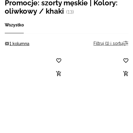
Promocje: szorty męskie | Kolory:
Niemiecki / EUR
oliwkowy / khaki
(13)
Rumuński / RON
Wszystko
Słowacki / EUR
Filtruj (1) i sortuj
1 kolumna
Ukraiński / UAH