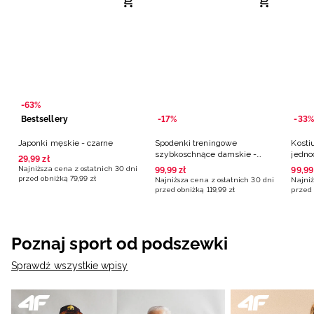
-63%
Bestsellery
-17%
-33%
Japonki męskie - czarne
Spodenki treningowe
Kosti
szybkoschnące damskie -
jedno
29
,
99
zł
czarne
multi
Najniższa cena z ostatnich 30 dni
99
,
99
zł
99
,
99
przed obniżką
79
,
99
zł
Najniższa cena z ostatnich 30 dni
Najniż
przed obniżką
119
,
99
zł
przed 
Poznaj sport od podszewki
Sprawdź wszystkie wpisy