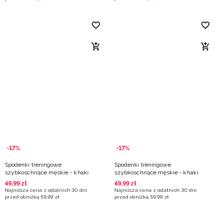
-17%
-17%
Spodenki treningowe
Spodenki treningowe
szybkoschnące męskie - khaki
szybkoschnące męskie - khaki
49
,
99
zł
49
,
99
zł
Najniższa cena z ostatnich 30 dni
Najniższa cena z ostatnich 30 dni
przed obniżką
59
,
99
zł
przed obniżką
59
,
99
zł