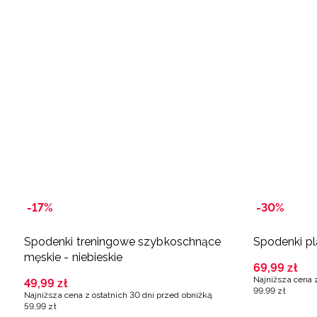
-17%
-30%
Spodenki treningowe szybkoschnące
Spodenki pl
męskie - niebieskie
69
,
99
zł
Najniższa cena 
49
,
99
zł
99
,
99
zł
Najniższa cena z ostatnich 30 dni przed obniżką
59
,
99
zł