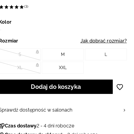
(3)
Kolor
Rozmiar
Jak dobrać rozmiar?
S
M
L
XL
XXL
Dodaj do koszyka
Sprawdź dostępność w salonach
Czas dostawy
2 - 4 dni robocze