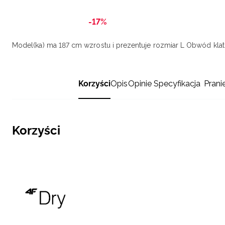
-17%
Model(ka) ma 187 cm wzrostu i prezentuje rozmiar L
Obwód klatk
Korzyści
Opis
Opinie
Specyfikacja
Prani
Korzyści