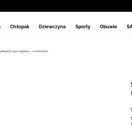
a
Chłopak
Dziewczyna
Sporty
Obuwie
S
ybkoschnące męskie - niebieskie