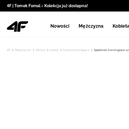
4F | Tomek Fornal – Kolekcja już dostępna!
Nowości
Mężczyzna
Kobiet
4F
Mężczyzna
Odzież
Szorty
Szorty treningowe
Spodenki treningowe sz