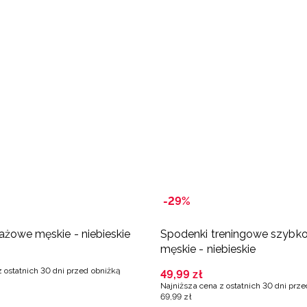
-29%
ażowe męskie - niebieskie
Spodenki treningowe szybk
męskie - niebieskie
z ostatnich 30 dni przed obniżką
49
,
99
zł
Najniższa cena z ostatnich 30 dni prz
69
,
99
zł