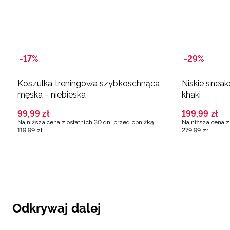
-17%
-29%
Koszulka treningowa szybkoschnąca
Niskie snea
męska - niebieska
khaki
99
,
99
zł
199
,
99
zł
Najniższa cena z ostatnich 30 dni przed obniżką
Najniższa cena z
119
,
99
zł
279
,
99
zł
Odkrywaj dalej