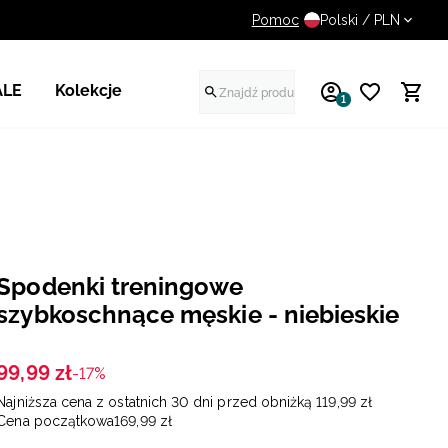
Pomoc
14 dni na darmowy zwrot
Polski / PLN
ALE
Kolekcje
1
Spodenki treningowe
szybkoschnące męskie - niebieskie
99
,
99
zł
-17%
Najniższa cena z ostatnich 30 dni przed obniżką
119
,
99
zł
Cena początkowa
169
,
99
zł