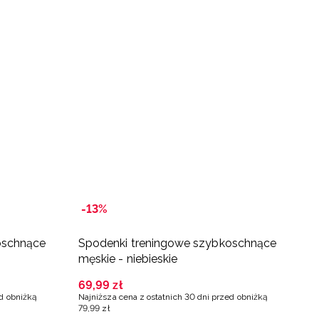
-13%
-
oschnące
Spodenki treningowe szybkoschnące
S
męskie - niebieskie
7
Na
69
,
99
zł
8
ed obniżką
Najniższa cena z ostatnich 30 dni przed obniżką
79
,
99
zł