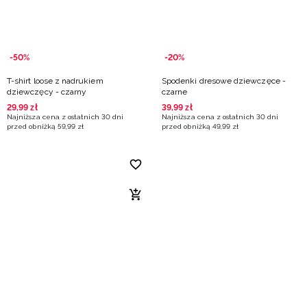
-50%
-20%
T-shirt loose z nadrukiem
Spodenki dresowe dziewczęce -
dziewczęcy - czarny
czarne
29
,
99
zł
39
,
99
zł
Najniższa cena z ostatnich 30 dni
Najniższa cena z ostatnich 30 dni
przed obniżką
59
,
99
zł
przed obniżką
49
,
99
zł