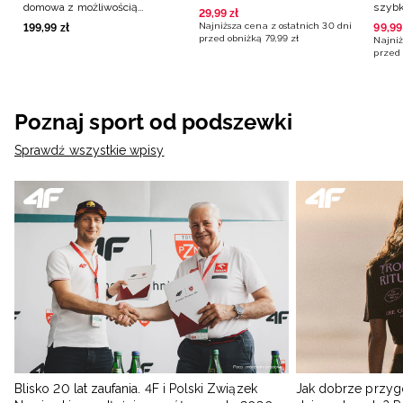
domowa z możliwością
szybk
29
,
99
zł
personalizacji męska 4F x
czarn
Najniższa cena z ostatnich 30 dni
199
,
99
zł
99
,
99
Polska Siatkówka - biała
przed obniżką
79
,
99
zł
Najniż
przed 
Poznaj sport od podszewki
Sprawdź wszystkie wpisy
Blisko 20 lat zaufania. 4F i Polski Związek
Jak dobrze przyg