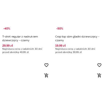
Niemiecki / EUR
Rumuński / RON
Słowacki / EUR
-40%
-50%
T-shirt regular z nadrukiem
Crop top slim gładki dziewczęcy -
Ukraiński / UAH
dziewczęcy - czarny
czarny
29
,
99
zł
19
,
99
zł
Najniższa cena z ostatnich 30 dni
Najniższa cena z ostatnich 30 dni
przed obniżką
49
,
99
zł
przed obniżką
39
,
99
zł