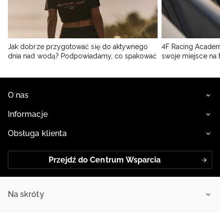
Jak dobrze przygotować się do aktywnego
4F Racing Academ
dnia nad wodą? Podpowiadamy, co spakować
swoje miejsce na 
O nas
Informacje
Obsługa klienta
Przejdź do Centrum Wsparcia
Na skróty