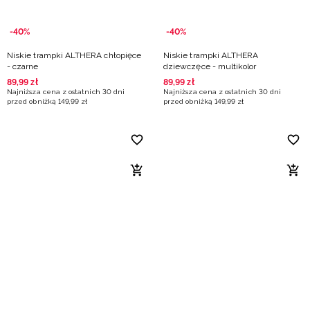
-40%
-40%
Niskie trampki ALTHERA chłopięce
Niskie trampki ALTHERA
- czarne
dziewczęce - multikolor
89
,
99
zł
89
,
99
zł
Najniższa cena z ostatnich 30 dni
Najniższa cena z ostatnich 30 dni
przed obniżką
149
,
99
zł
przed obniżką
149
,
99
zł