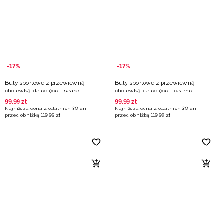
-17%
-17%
Buty sportowe z przewiewną
Buty sportowe z przewiewną
cholewką dziecięce - szare
cholewką dziecięce - czarne
99
,
99
zł
99
,
99
zł
Najniższa cena z ostatnich 30 dni
Najniższa cena z ostatnich 30 dni
przed obniżką
119
,
99
zł
przed obniżką
119
,
99
zł