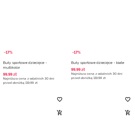
-17%
-17%
Buty sportowe dziecięce -
Buty sportowe dziecięce - białe
multikolor
99
,
99
zł
Najniższa cena z ostatnich 30 dni
99
,
99
zł
przed obniżką
119
,
99
zł
Najniższa cena z ostatnich 30 dni
przed obniżką
119
,
99
zł