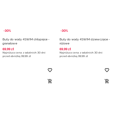
Niemiecki / EUR
Rumuński / RON
Słowacki / EUR
-30%
-30%
Buty do wody 4SWIM chłopięce -
Buty do wody 4SWIM dziewczęce -
Ukraiński / UAH
granatowe
różowe
69
,
99
zł
69
,
99
zł
Najniższa cena z ostatnich 30 dni
Najniższa cena z ostatnich 30 dni
przed obniżką
99
,
99
zł
przed obniżką
99
,
99
zł