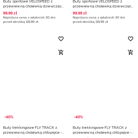
Buty sportowe VELOSPEED z
Buty sportowe VELOSPEED z
przewiewną cholewką dziewczęce
przewiewną cholewką dziewczęce
- różowe
- białe
99
,
99
zł
99
,
99
zł
Najniższa cena z ostatnich 30 dni
Najniższa cena z ostatnich 30 dni
przed obniżką
119
,
99
zł
przed obniżką
119
,
99
zł
-40%
-40%
Buty trekkingowe FLY TRACK z
Buty trekkingowe FLY TRACK z
przewiewną cholewką chłopięce -
przewiewną cholewką chłopięce -
granatowe
białe