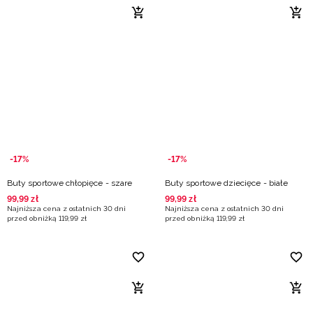
-17%
-17%
Buty sportowe chłopięce - szare
Buty sportowe dziecięce - białe
99
,
99
zł
99
,
99
zł
Najniższa cena z ostatnich 30 dni
Najniższa cena z ostatnich 30 dni
przed obniżką
119
,
99
zł
przed obniżką
119
,
99
zł