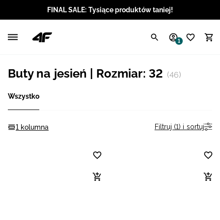
FINAL SALE: Tysiące produktów taniej!
Polski / PLN
1
Angielski / EUR
Buty na jesień | Rozmiar: 32
(46)
Angielski / USD
Wszystko
Angielski / GBP
Chorwacki / EUR
Filtruj (1) i sortuj
1 kolumna
Czeski / CZK
Litewski / EUR
Łotewski / EUR