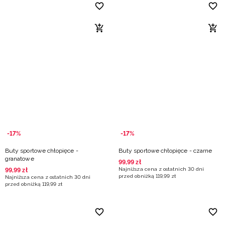
-17%
-17%
Buty sportowe chłopięce -
Buty sportowe chłopięce - czarne
granatowe
99
,
99
zł
Najniższa cena z ostatnich 30 dni
99
,
99
zł
przed obniżką
119
,
99
zł
Najniższa cena z ostatnich 30 dni
przed obniżką
119
,
99
zł