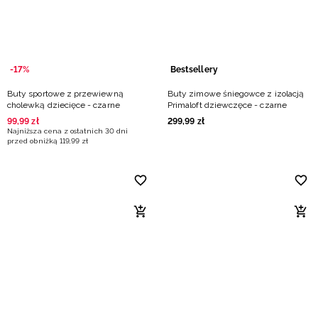
-17%
Bestsellery
Buty sportowe z przewiewną
Buty zimowe śniegowce z izolacją
cholewką dziecięce - czarne
Primaloft dziewczęce - czarne
99
,
99
zł
299
,
99
zł
Najniższa cena z ostatnich 30 dni
przed obniżką
119
,
99
zł