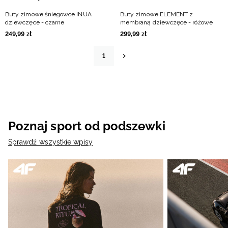
Buty zimowe śniegowce INUA
Buty zimowe ELEMENT z
dziewczęce - czarne
membraną dziewczęce - różowe
249
,
99
zł
299
,
99
zł
1
Poznaj sport od podszewki
Sprawdź wszystkie wpisy