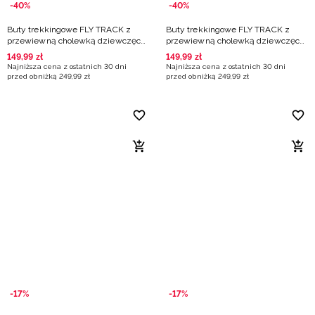
-40%
-40%
Buty trekkingowe FLY TRACK z
Buty trekkingowe FLY TRACK z
przewiewną cholewką dziewczęce
przewiewną cholewką dziewczęce
- beżowe
- różowe
149
,
99
zł
149
,
99
zł
Najniższa cena z ostatnich 30 dni
Najniższa cena z ostatnich 30 dni
przed obniżką
249
,
99
zł
przed obniżką
249
,
99
zł
-17%
-17%