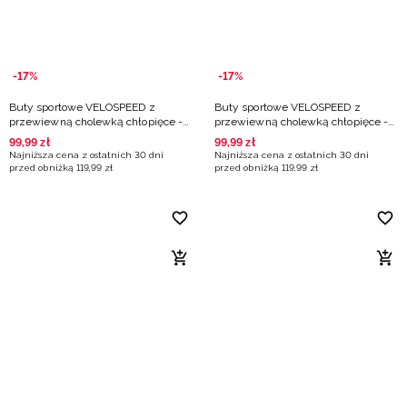
-17%
-17%
Buty sportowe VELOSPEED z
Buty sportowe VELOSPEED z
przewiewną cholewką chłopięce -
przewiewną cholewką chłopięce -
granatowe
szare
99
,
99
zł
99
,
99
zł
Najniższa cena z ostatnich 30 dni
Najniższa cena z ostatnich 30 dni
przed obniżką
119
,
99
zł
przed obniżką
119
,
99
zł