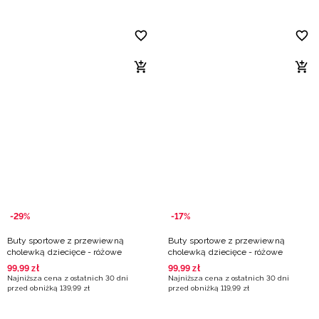
-29%
-17%
Buty sportowe z przewiewną
Buty sportowe z przewiewną
cholewką dziecięce - różowe
cholewką dziecięce - różowe
99
,
99
zł
99
,
99
zł
Najniższa cena z ostatnich 30 dni
Najniższa cena z ostatnich 30 dni
przed obniżką
139
,
99
zł
przed obniżką
119
,
99
zł