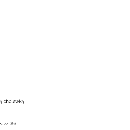
ą cholewką
ed obniżką