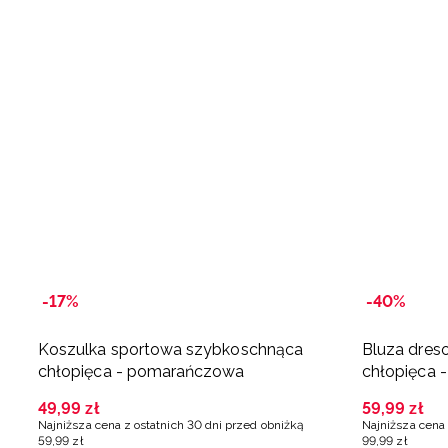
-17%
-40%
Koszulka sportowa szybkoschnąca
Bluza dres
chłopięca - pomarańczowa
chłopięca -
49
,
99
zł
59
,
99
zł
Najniższa cena z ostatnich 30 dni przed obniżką
Najniższa cena 
59
,
99
zł
99
,
99
zł