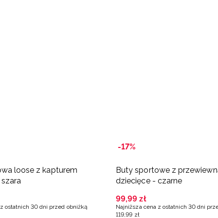
-17%
owa loose z kapturem
Buty sportowe z przewiewn
 szara
dziecięce - czarne
99
,
99
zł
z ostatnich 30 dni przed obniżką
Najniższa cena z ostatnich 30 dni prz
119
,
99
zł