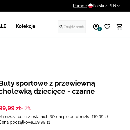
Pomoc
UWAGA NA FAŁSZYWE STR
Polski / PLN
ALE
Kolekcje
1
Buty sportowe z przewiewną
cholewką dziecięce - czarne
99
,
99
zł
-17%
Najniższa cena z ostatnich 30 dni przed obniżką
119
,
99
zł
Cena początkowa
169
,
99
zł