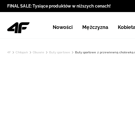
FINAL SALE: Tysiące produktów w niższych cenach!
Nowości
Mężczyzna
Kobiet
4F
Chłopak
Obuwie
Buty sportowe
Buty sportowe z przewiewną cholewką d