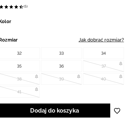
(5)
Kolor
Rozmiar
Jak dobrać rozmiar?
32
33
34
35
36
37
38
39
40
41
Dodaj do koszyka