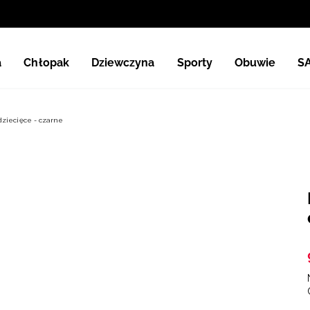
a
Chłopak
Dziewczyna
Sporty
Obuwie
S
ziecięce - czarne