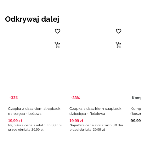
Odkrywaj dalej
-33%
-33%
Kom
Czapka z daszkiem strapback
Czapka z daszkiem strapback
Kompl
dziecięca - beżowa
dziecięca - fioletowa
(kosz
dziew
19
,
99
zł
19
,
99
zł
99
,
99
Najniższa cena z ostatnich 30 dni
Najniższa cena z ostatnich 30 dni
przed obniżką
29
,
99
zł
przed obniżką
29
,
99
zł