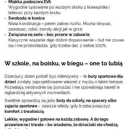
Miękka podeszwa EVA
Wygodne lądowanie po każdym skoku z krawężnika i
lekkość przy każdym kroku
Swoboda w kostce
Niska konstrukcja = pełen zakres ruchu. Można skręcać,
zawracać, robić zwroty akcji jak w grze.
Związane na serio – bez przerw w zabawie
Klasyczne wiązanie daje dobre dopasowanie – but nie zsuwa
się i nie przeszkadza, gdy trzeba dać z siebie 100%.
W szkole, na boisku, w biegu – one to lubią
Dziecięcy dzień potrafi być intensywny – te
buty sportowe dla
dzieci
zostały zaprojektowane właśnie z myślą o takim tempie.
Pozwalają swobodnie się poruszać i nie spowalniają nawet w
najbardziej aktywnych momentach.
Świetnie sprawdzą się jako
buty do szkoły, na spacery albo
zajęcia sportowe
– zawsze wtedy, gdy trzeba połączyć
komfort z trwałością
.
Lekkie, wygodne i gotowe na każdą zabawę. A do tego
przewiewne i trwałe – bo wiadomo, że dzieciaki nie chodzą,