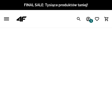
FINAL SALE: Tysiące produktów taniej!
Polski / PLN
1
Angielski / EUR
Angielski / USD
Angielski / GBP
Chorwacki / EUR
Czeski / CZK
Litewski / EUR
Łotewski / EUR