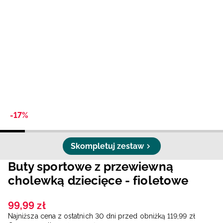
Niemiecki / EUR
Rumuński / RON
Słowacki / EUR
Ukraiński / UAH
-17%
Skompletuj zestaw
Buty sportowe z przewiewną
cholewką dziecięce - fioletowe
99
,
99
zł
Najniższa cena z ostatnich 30 dni przed obniżką
119
,
99
zł