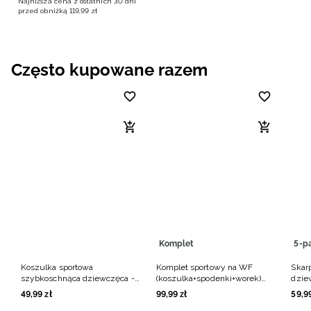
Najniższa cena z ostatnich 30 dni
przed obniżką
119
,
99
zł
Często kupowane razem
Komplet
5-p
Koszulka sportowa
Komplet sportowy na WF
Skarp
szybkoschnąca dziewczęca -
(koszulka+spodenki+worek)
dzie
biała
dziewczęcy - multikolor
49
,
99
zł
99
,
99
zł
59
,
9