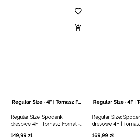
Regular Size · 4F | Tomasz Fornal
Regular Size: Spodenki
Regular Size: Spode
dresowe 4F | Tomasz Fornal -
dresowe 4F | Tomasz
szare
szare
149
,
99
zł
169
,
99
zł