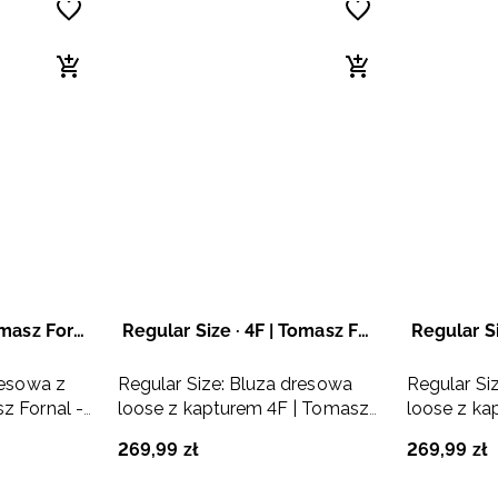
Fornal Size · 4F | Tomasz Fornal
Regular Size · 4F | Tomasz Fornal
resowa z
Regular Size: Bluza dresowa
Regular Si
z Fornal -
loose z kapturem 4F | Tomasz
loose z ka
Fornal - szara
Fornal - sz
269
,
99
zł
269
,
99
zł