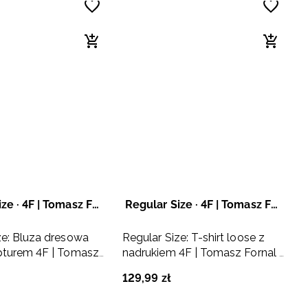
Regular Size · 4F | Tomasz Fornal
Regular Size · 4F | Tomasz Fornal
ze: Bluza dresowa
Regular Size: T-shirt loose z
pturem 4F | Tomasz
nadrukiem 4F | Tomasz Fornal -
ara
szary
129
,
99
zł