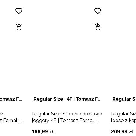
Regular Size · 4F | Tomasz Fornal
Regular Size · 4F | Tomasz Fornal
nki
Regular Size: Spodnie dresowe
Regular Si
 Fornal -
joggery 4F | Tomasz Fornal -
loose z ka
szare
Fornal - sz
199
,
99
zł
269
,
99
zł