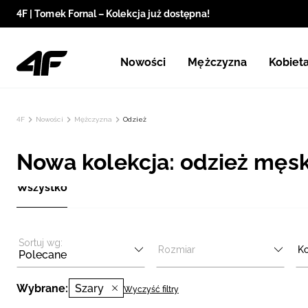
4F | Tomek Fornal – Kolekcja już dostępna!
Nowości
Mężczyzna
Kobiet
4F
Nowości
Mężczyzna
Odzież
Nowa kolekcja: odzież męska
Wszystko
Sortuj wg:
Rozmiar
Ko
Polecane
Wybrane:
Szary
Wyczyść filtry