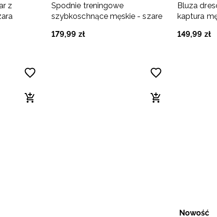
ar z
Spodnie treningowe
Bluza dres
zara
szybkoschnące męskie - szare
kaptura mę
179
,
99
zł
149
,
99
zł
Nowość