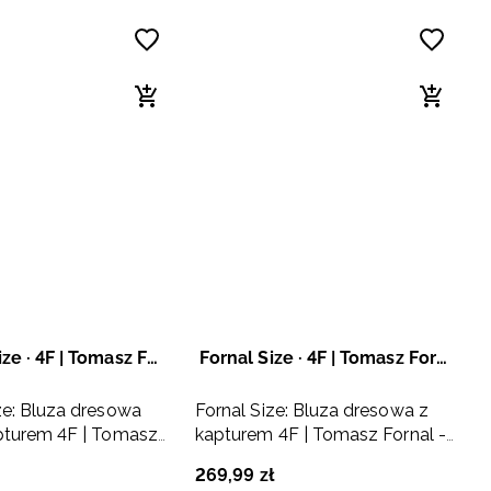
Regular Size · 4F | Tomasz Fornal
Fornal Size · 4F | Tomasz Fornal
ze: Bluza dresowa
Fornal Size: Bluza dresowa z
pturem 4F | Tomasz
kapturem 4F | Tomasz Fornal -
ara
szara
269
,
99
zł