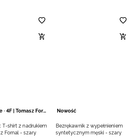
Fornal Size · 4F | Tomasz Fornal
Nowość
: T-shirt z nadrukiem
Bezrękawnik z wypełnieniem
z Fornal - szary
syntetycznym męski - szary