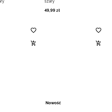
ary
szary
49
,
99
zł
Nowość