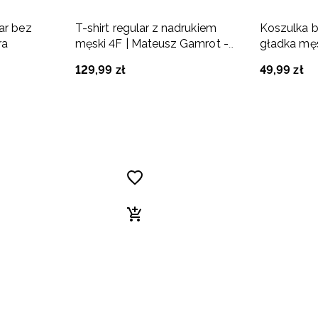
ar bez
T-shirt regular z nadrukiem
Koszulka b
ra
męski 4F | Mateusz Gamrot -
gładka męs
szary
129
,
99
zł
49
,
99
zł