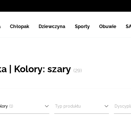
a
Chłopak
Dziewczyna
Sporty
Obuwie
S
 | Kolory: szary
(29)
lory
(1)
Typ produktu
Dyscypl