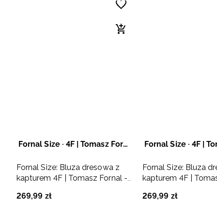
Fornal Size · 4F | Tomasz Fornal
Fornal Size: Bluza dresowa z
Fornal Size: Bluza d
kapturem 4F | Tomasz Fornal -
kapturem 4F | Tomas
szara
szara
269
,
99
zł
269
,
99
zł