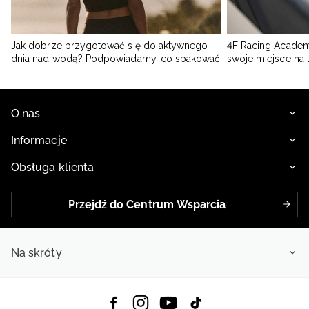
Jak dobrze przygotować się do aktywnego
4F Racing Academ
dnia nad wodą? Podpowiadamy, co spakować
swoje miejsce na 
O nas
Informacje
Obsługa klienta
Przejdź do Centrum Wsparcia
Na skróty