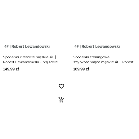
Niemiecki / EUR
Rumuński / RON
Słowacki / EUR
4F | Robert Lewandowski
4F | Robert Lewandowski
Ukraiński / UAH
Spodenki dresowe męskie 4F |
Spodenki treningowe
Robert Lewandowski - brązowe
szybkoschnące męskie 4F | Robert
Lewandowski - brązowe
149
,
99
zł
169
,
99
zł