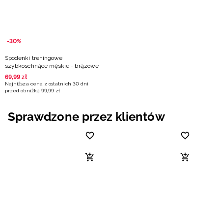
-30%
Spodenki treningowe
szybkoschnące męskie - brązowe
69
,
99
zł
Najniższa cena z ostatnich 30 dni
przed obniżką
99
,
99
zł
Sprawdzone przez klientów