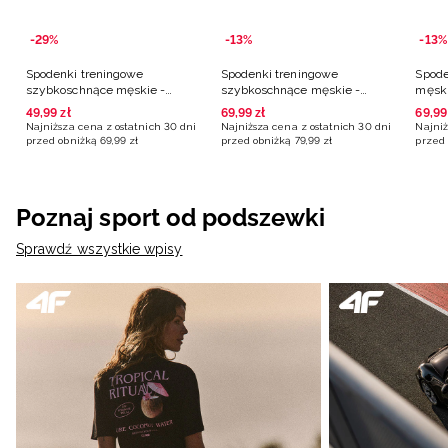
-29%
-13%
-13%
Spodenki treningowe
Spodenki treningowe
Spode
szybkoschnące męskie -
szybkoschnące męskie -
męski
niebieskie
granatowe
49
,
99
zł
69
,
99
zł
69
,
99
Najniższa cena z ostatnich 30 dni
Najniższa cena z ostatnich 30 dni
Najniż
przed obniżką
69
,
99
zł
przed obniżką
79
,
99
zł
przed 
Poznaj sport od podszewki
Sprawdź wszystkie wpisy