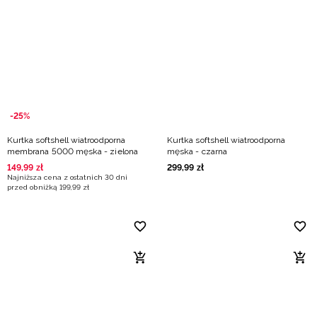
-25%
Kurtka softshell wiatroodporna
Kurtka softshell wiatroodporna
membrana 5000 męska - zielona
męska - czarna
149
,
99
zł
299
,
99
zł
Najniższa cena z ostatnich 30 dni
przed obniżką
199
,
99
zł