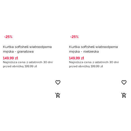
-25%
-25%
Kurtka softshell wiatroodporna
Kurtka softshell wiatroodporna
męska - granatowa
męska - niebieska
149
,
99
zł
149
,
99
zł
Najniższa cena z ostatnich 30 dni
Najniższa cena z ostatnich 30 dni
przed obniżką
199
,
99
zł
przed obniżką
199
,
99
zł