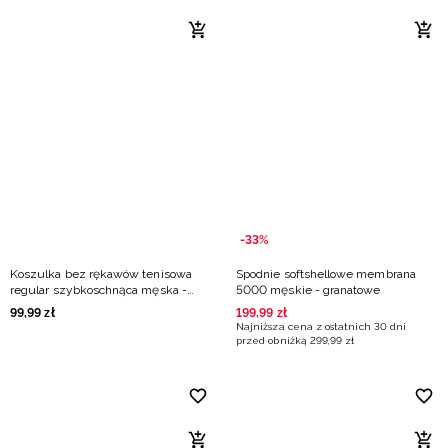
-33%
Koszulka bez rękawów tenisowa
Spodnie softshellowe membrana
regular szybkoschnąca męska -
5000 męskie - granatowe
zielona
99
,
99
zł
199
,
99
zł
Najniższa cena z ostatnich 30 dni
przed obniżką
299
,
99
zł