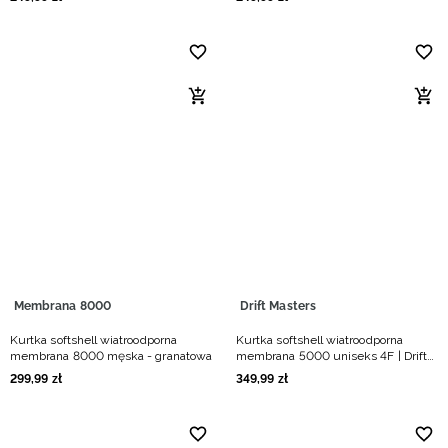
Membrana 8000
Drift Masters
Kurtka softshell wiatroodporna
Kurtka softshell wiatroodporna
membrana 8000 męska - granatowa
membrana 5000 uniseks 4F | Drift
Masters - czarna
299
,
99
zł
349
,
99
zł