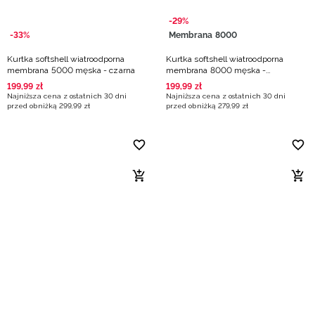
-29%
-33%
Membrana 8000
Kurtka softshell wiatroodporna
Kurtka softshell wiatroodporna
membrana 5000 męska - czarna
membrana 8000 męska -
turkusowa
199
,
99
zł
199
,
99
zł
Najniższa cena z ostatnich 30 dni
Najniższa cena z ostatnich 30 dni
przed obniżką
299
,
99
zł
przed obniżką
279
,
99
zł