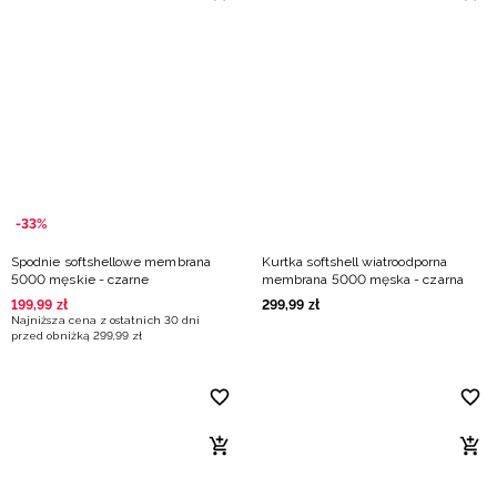
-33%
Spodnie softshellowe membrana
Kurtka softshell wiatroodporna
5000 męskie - czarne
membrana 5000 męska - czarna
199
,
99
zł
299
,
99
zł
Najniższa cena z ostatnich 30 dni
przed obniżką
299
,
99
zł