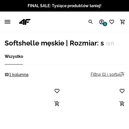
FINAL SALE: Tysiące produktów taniej!
Polski / PLN
1
Angielski / EUR
Softshelle męskie | Rozmiar: s
(57)
Angielski / USD
Wszystko
Angielski / GBP
Chorwacki / EUR
Filtruj (1) i sortuj
1 kolumna
Czeski / CZK
Litewski / EUR
Łotewski / EUR