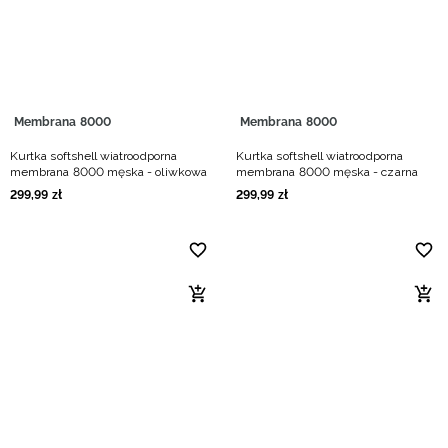
Niemiecki / EUR
Rumuński / RON
Słowacki / EUR
Membrana 8000
Membrana 8000
Kurtka softshell wiatroodporna
Kurtka softshell wiatroodporna
Ukraiński / UAH
membrana 8000 męska - oliwkowa
membrana 8000 męska - czarna
299
,
99
zł
299
,
99
zł