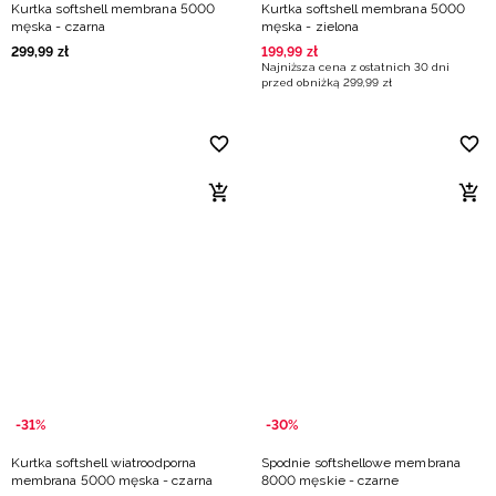
Kurtka softshell membrana 5000
Kurtka softshell membrana 5000
męska - czarna
męska - zielona
299
,
99
zł
199
,
99
zł
Najniższa cena z ostatnich 30 dni
przed obniżką
299
,
99
zł
-31%
-30%
Kurtka softshell wiatroodporna
Spodnie softshellowe membrana
membrana 5000 męska - czarna
8000 męskie - czarne