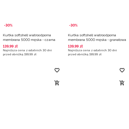
-30%
-30%
Kurtka softshell wiatroodporna
Kurtka softshell wiatroodporna
membrana 5000 męska - czarna
membrana 5000 męska - granatowa
139
,
99
zł
139
,
99
zł
Najniższa cena z ostatnich 30 dni
Najniższa cena z ostatnich 30 dni
przed obniżką
199
,
99
zł
przed obniżką
199
,
99
zł