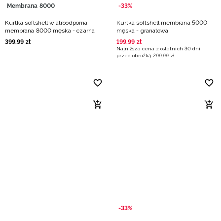
Membrana 8000
-33%
Kurtka softshell wiatroodporna
Kurtka softshell membrana 5000
membrana 8000 męska - czarna
męska - granatowa
399
,
99
zł
199
,
99
zł
Najniższa cena z ostatnich 30 dni
przed obniżką
299
,
99
zł
-33%