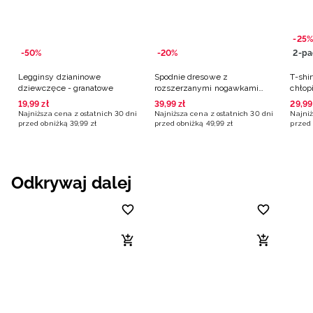
-25%
-50%
-20%
2-pa
Legginsy dzianinowe
Spodnie dresowe z
T-shir
dziewczęce - granatowe
rozszerzanymi nogawkami
chłop
dziewczęce - granatowe
19
,
99
zł
39
,
99
zł
29
,
99
Najniższa cena z ostatnich 30 dni
Najniższa cena z ostatnich 30 dni
Najniż
przed obniżką
39
,
99
zł
przed obniżką
49
,
99
zł
przed 
Odkrywaj dalej