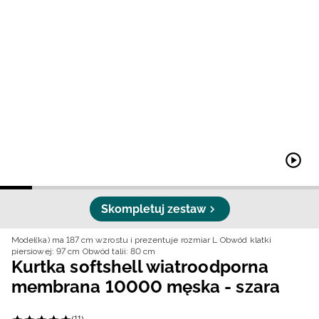
Niemiecki / EUR
Rumuński / RON
Słowacki / EUR
Ukraiński / UAH
Skompletuj zestaw
Model(ka) ma 187 cm wzrostu i prezentuje rozmiar L
Obwód klatki
piersiowej: 97 cm
Obwód talii: 80 cm
Kurtka softshell wiatroodporna
membrana 10000 męska - szara