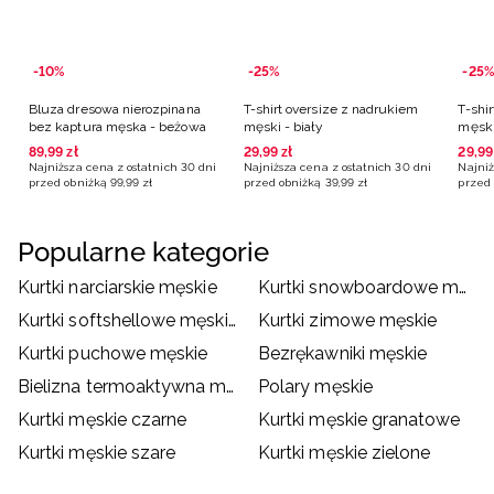
-10%
-25%
-25%
Bluza dresowa nierozpinana
T-shirt oversize z nadrukiem
T-shi
bez kaptura męska - beżowa
męski - biały
męski
89
,
99
zł
29
,
99
zł
29
,
99
Najniższa cena z ostatnich 30 dni
Najniższa cena z ostatnich 30 dni
Najniż
przed obniżką
99
,
99
zł
przed obniżką
39
,
99
zł
przed 
Popularne kategorie
Kurtki narciarskie męskie
Kurtki snowboardowe męskie
Kurtki softshellowe męskie
Kurtki zimowe męskie
Kurtki puchowe męskie
Bezrękawniki męskie
Bielizna termoaktywna męska
Polary męskie
Kurtki męskie czarne
Kurtki męskie granatowe
Kurtki męskie szare
Kurtki męskie zielone