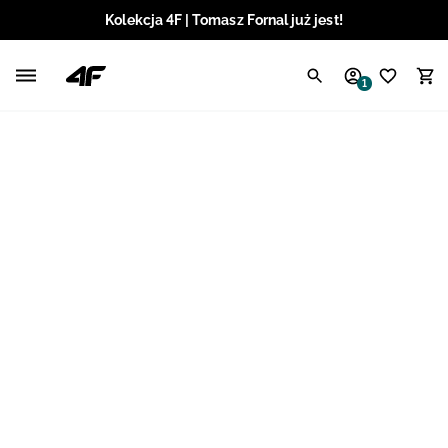
Kolekcja 4F | Tomasz Fornal już jest!
Polski / PLN
1
Angielski / EUR
Angielski / USD
Angielski / GBP
Chorwacki / EUR
Czeski / CZK
Litewski / EUR
Łotewski / EUR