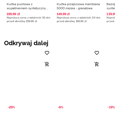
Kurtka puchowa z
Kurtka przejściowa membrana
Bezrę
wypełnieniem syntetycznym
5000 męska - granatowa
synte
męska - granatowa
grana
199
,
99
zł
149
,
99
zł
139
,
9
Najniższa cena z ostatnich 30 dni
Najniższa cena z ostatnich 30 dni
Najniż
przed obniżką
299
,
99
zł
przed obniżką
199
,
99
zł
przed 
Odkrywaj dalej
-29%
-6%
-19%