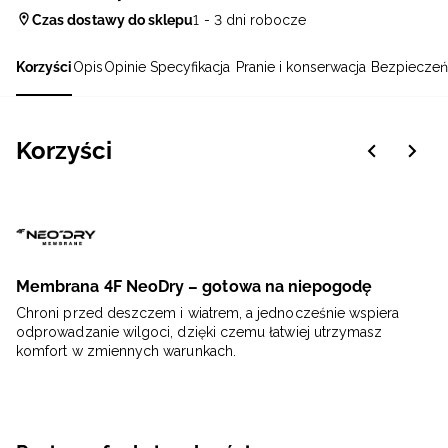
Czas dostawy do sklepu
1 - 3 dni robocze
Korzyści
Opis
Opinie
Specyfikacja
Pranie i konserwacja
Bezpieczeń
Korzyści
Membrana 4F NeoDry – gotowa na niepogodę
Chroni przed deszczem i wiatrem, a jednocześnie wspiera
odprowadzanie wilgoci, dzięki czemu łatwiej utrzymasz
komfort w zmiennych warunkach.