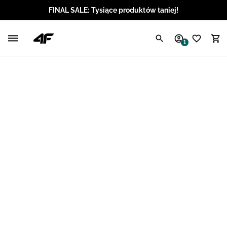
FINAL SALE: Tysiące produktów taniej!
Polski / PLN
1
Angielski / EUR
Angielski / USD
Angielski / GBP
Chorwacki / EUR
Czeski / CZK
Litewski / EUR
Łotewski / EUR