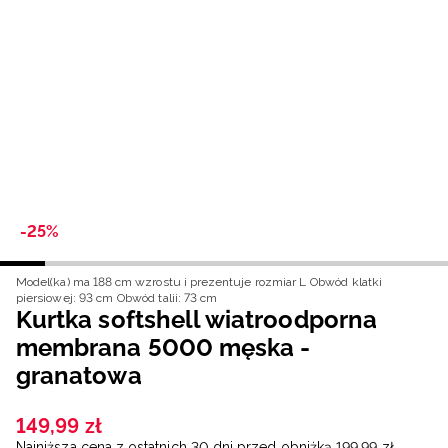
Niemiecki / EUR
Rumuński / RON
Słowacki / EUR
Ukraiński / UAH
-25%
Model(ka) ma 188 cm wzrostu i prezentuje rozmiar L
Obwód klatki
piersiowej: 93 cm
Obwód talii: 73 cm
Kurtka softshell wiatroodporna
membrana 5000 męska -
granatowa
149
,
99
zł
Najniższa cena z ostatnich 30 dni przed obniżką
199
,
99
zł