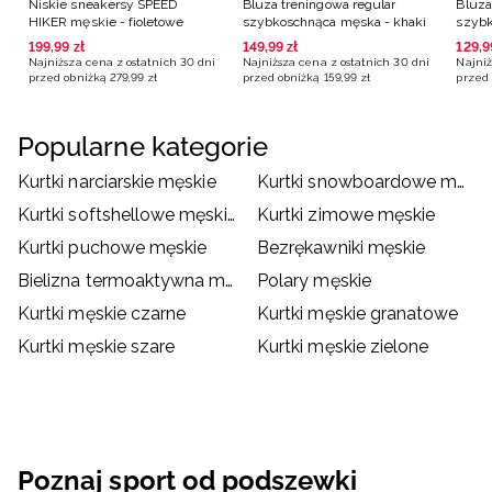
Niskie sneakersy SPEED
Bluza treningowa regular
Bluza
HIKER męskie - fioletowe
szybkoschnąca męska - khaki
szybk
brąz
199
,
99
zł
149
,
99
zł
129
,
9
Najniższa cena z ostatnich 30 dni
Najniższa cena z ostatnich 30 dni
Najniż
przed obniżką
279
,
99
zł
przed obniżką
159
,
99
zł
przed 
Popularne kategorie
Kurtki narciarskie męskie
Kurtki snowboardowe męskie
Kurtki softshellowe męskie
Kurtki zimowe męskie
Kurtki puchowe męskie
Bezrękawniki męskie
Bielizna termoaktywna męska
Polary męskie
Kurtki męskie czarne
Kurtki męskie granatowe
Kurtki męskie szare
Kurtki męskie zielone
Poznaj sport od podszewki