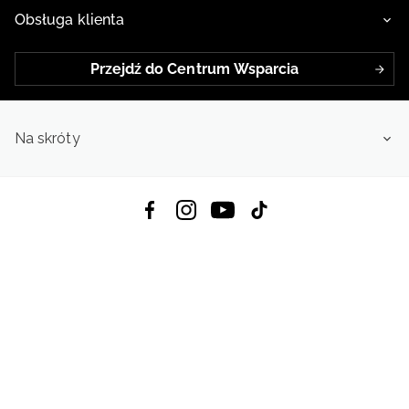
Obsługa klienta
Przejdź do Centrum Wsparcia
Na skróty
Pobierz Aplikację:
App Store
Google Play
App Gallery
Wszystkie prawa zastrzeżone © 2026
4f.com.pl: Odzież, obuwie i akcesoria sportowe | Powered by OTCF