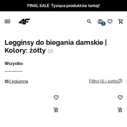
FINAL SALE: Tysiące produktów taniej!
Polski / PLN
1
Angielski / EUR
Legginsy do biegania damskie |
Angielski / USD
Kolory: żółty
(2)
Angielski / GBP
Wszystko
Chorwacki / EUR
Filtruj (1) i sortuj
1 kolumna
Czeski / CZK
Litewski / EUR
Łotewski / EUR