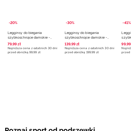
-20%
-30%
-41%
Legginsy do biegania
Legginsy do biegania
Leggi
szybkoschnące damskie -
szybkoschnące damskie -
szybk
szare
czarne
czarn
79
,
99
zł
139
,
99
zł
99
,
99
Najniższa cena z ostatnich 30 dni
Najniższa cena z ostatnich 30 dni
Najniż
przed obniżką
99
,
99
zł
przed obniżką
199
,
99
zł
przed 
Poznaj sport od podszewki