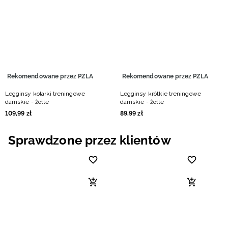
Niemiecki / EUR
Rumuński / RON
Słowacki / EUR
Rekomendowane przez PZLA
Rekomendowane przez PZLA
Ukraiński / UAH
Legginsy kolarki treningowe
Legginsy krótkie treningowe
damskie - żółte
damskie - żółte
109
,
99
zł
89
,
99
zł
Sprawdzone przez klientów