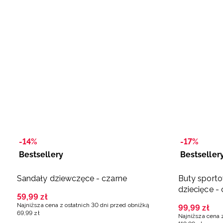
-14%
-17%
Bestsellery
Bestseller
Sandały dziewczęce - czarne
Buty sport
dziecięce -
59
,
99
zł
Najniższa cena z ostatnich 30 dni przed obniżką
99
,
99
zł
69
,
99
zł
Najniższa cena 