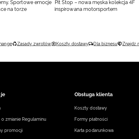
emy. Sportowe emocje
Pit Stop – nowa męska kolekcja 4F
sce na torze
inspirowana motorsportem
hange
Zasady zwrotów
Koszty dostawy
Dla biznesu
Znajdź 
je
Obsługa klienta
n
Koszty dostawy
a o zmianie Regulaminu
Formy płatności
y promocji
Karta podarunkowa