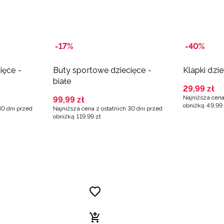
-17%
-40%
ięce -
Buty sportowe dziecięce -
Klapki dzi
białe
29
,
99
zł
Najniższa cena
99
,
99
zł
obniżką
49
,
99
30 dni przed
Najniższa cena z ostatnich 30 dni przed
obniżką
119
,
99
zł