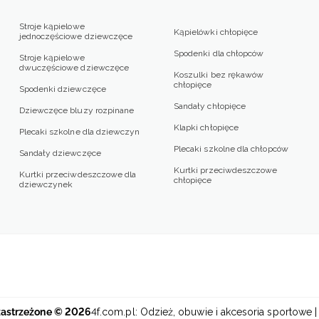
Stroje kąpielowe
Kąpielówki chłopięce
jednoczęściowe dziewczęce
Spodenki dla chłopców
Stroje kąpielowe
dwuczęściowe dziewczęce
Koszulki bez rękawów
chłopięce
Spodenki dziewczęce
Sandały chłopięce
Dziewczęce bluzy rozpinane
Klapki chłopięce
Plecaki szkolne dla dziewczyn
Plecaki szkolne dla chłopców
Sandały dziewczęce
Kurtki przeciwdeszczowe
Kurtki przeciwdeszczowe dla
chłopięce
dziewczynek
zastrzeżone © 2026
4f.com.pl: Odzież, obuwie i akcesoria sportowe