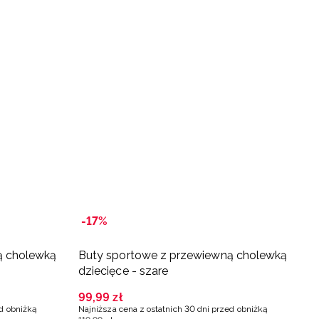
-17%
ą cholewką
Buty sportowe z przewiewną cholewką
B
dziecięce - szare
d
99
,
99
zł
9
ed obniżką
Najniższa cena z ostatnich 30 dni przed obniżką
Na