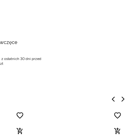
ewczęce
 z ostatnich 30 dni przed
zł