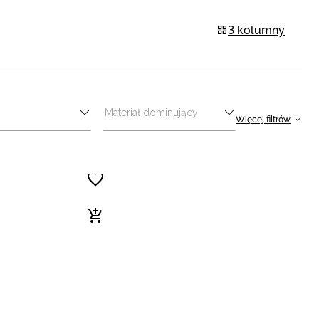
3 kolumny
Materiał dominujący
Więcej filtrów