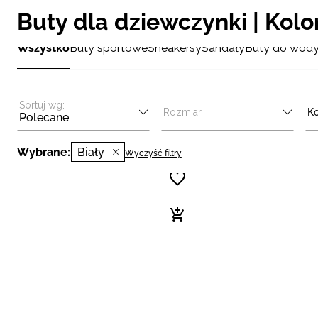
Buty dla dziewczynki | Kolor
Wszystko
Buty sportowe
Sneakersy
Sandały
Buty do wod
Sortuj wg:
Rozmiar
Ko
Polecane
Wybrane:
Biały
Wyczyść filtry