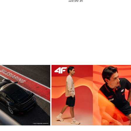
119
,
99
zł