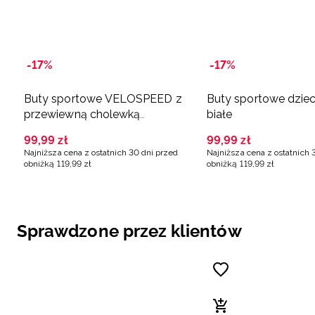
-17%
-17%
Buty sportowe VELOSPEED z
Buty sportowe dziec
przewiewną cholewką
białe
dziewczęce - białe
99
,
99
zł
99
,
99
zł
Najniższa cena z ostatnich 30 dni przed
Najniższa cena z ostatnich 
obniżką
119
,
99
zł
obniżką
119
,
99
zł
Sprawdzone przez klientów