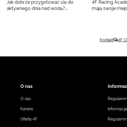
Jak dobrze przygotować się do
4F Racing Acad
aktywnego dnia nad wodą?
mają swoje miej
Podpowiadamy, co spakować
Kontakt
4F C
O nas
Informac
O nas
Regulami
Kariera
Informacj
Oferta 4F
Regulamin