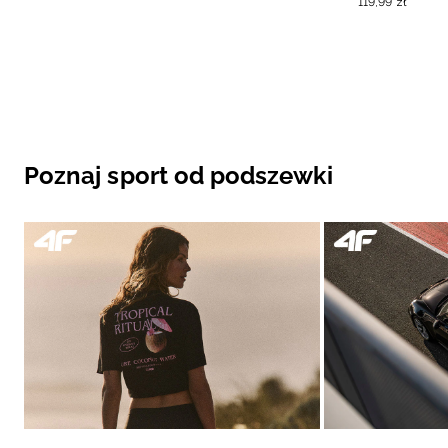
119
,
99
zł
Poznaj sport od podszewki