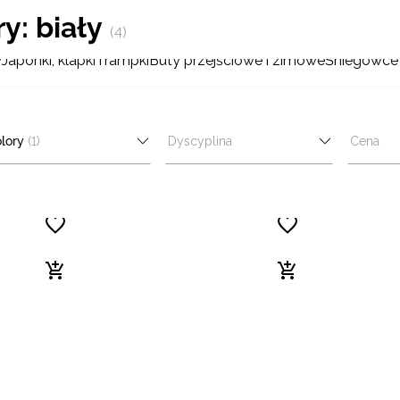
y: biały
(4)
y
Japonki, klapki
Trampki
Buty przejściowe i zimowe
Śniegowce
lory
(1)
Dyscyplina
Cena