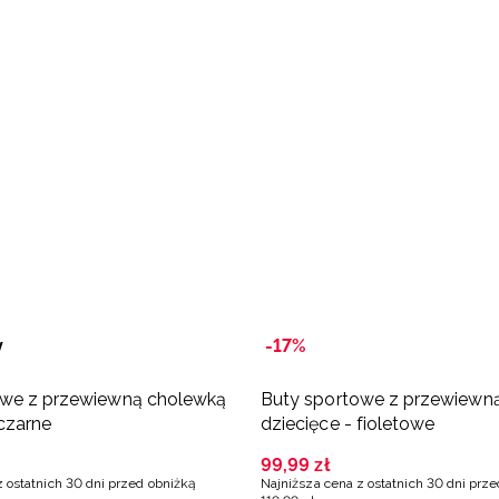
y
-17%
owe z przewiewną cholewką
Buty sportowe z przewiewn
 czarne
dziecięce - fioletowe
99
,
99
zł
z ostatnich 30 dni przed obniżką
Najniższa cena z ostatnich 30 dni prz