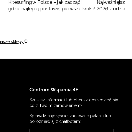
Kitesurfing w Polsce – jak zacząć i
Najważniejsze w
gdzie najlepiej postawić pierwsze kroki?
2026 z udziałem
turnieje
nasze sklepy
Centrum Wsparcia 4F
Szukasz informacji lub chcesz dowiedzieć się
co z Twoim zamówieniem?
Sprawdź najczęściej zadawane pytania lub
porozmawiaj z chatbotem: