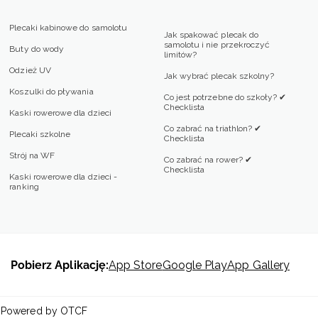
Plecaki kabinowe do samolotu
Jak spakować plecak do
samolotu i nie przekroczyć
Buty do wody
limitów?
Odzież UV
Jak wybrać plecak szkolny?
Koszulki do pływania
Co jest potrzebne do szkoły? ✔
Checklista
Kaski rowerowe dla dzieci
Co zabrać na triathlon? ✔
Plecaki szkolne
Checklista
Strój na WF
Co zabrać na rower? ✔
Checklista
Kaski rowerowe dla dzieci -
ranking
Pobierz Aplikację:
App Store
Google Play
App Gallery
 | Powered by OTCF