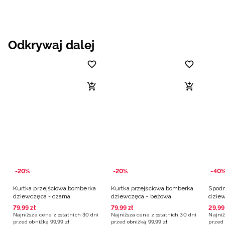
Odkrywaj dalej
-20%
-20%
-40
Kurtka przejściowa bomberka
Kurtka przejściowa bomberka
Spodn
dziewczęca - czarna
dziewczęca - beżowa
dziew
79
,
99
zł
79
,
99
zł
29
,
99
Najniższa cena z ostatnich 30 dni
Najniższa cena z ostatnich 30 dni
Najniż
przed obniżką
99
,
99
zł
przed obniżką
99
,
99
zł
przed 