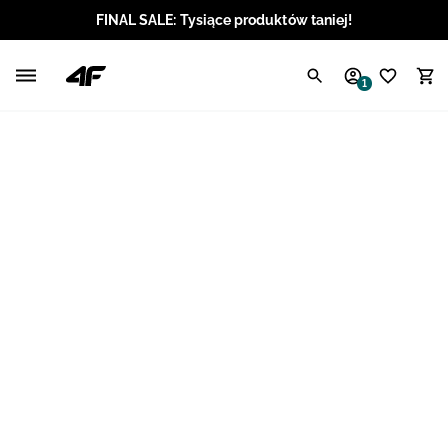
FINAL SALE: Tysiące produktów taniej!
Polski / PLN
1
Angielski / EUR
Angielski / USD
Angielski / GBP
Chorwacki / EUR
Czeski / CZK
Litewski / EUR
Łotewski / EUR