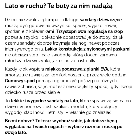
Lato w ruchu? Te buty za nim nadążą
Dzieci nie zwalniają tempa – dlatego
sandały dziewczęce
muszą być gotowe na wszystko: spacer, wyjazd, rower,
spotkanie z koleżankami.
Trzystopniowa regulacja na rzep
pozwala szybko i dokładnie dopasować je do stopy, dzięki
czemu sandały dobrze trzymają się nogi nawet podczas
intensywnego dnia.
Lekka konstrukcja z nylonowymi paskami
nie obciąża stóp i daje swobodę, którą doceni zarówno
młodsza dziewczynka, jak i starsza nastolatka.
Każdy krok wspiera
miękka podeszwa z pianki EVA
, która
amortyzuje i zwiększa komfort noszenia przez wiele godzin.
Gumowy spód
pomaga ograniczyć poślizg na różnych
nawierzchniach, więc możesz mieć większy spokój, gdy Twoje
dziecko rusza przed siebie.
To
lekkie i wygodne sandały na lato
, które sprawdzą się na co
dzień i w podróży. Jeśli szukasz modelu, który połączy
wygodę, stabilność i letni styl – właśnie go znalazłaś.
Brzmi dobrze? To teraz wyobraź sobie, jak dobrze będą
wyglądać na Twoich nogach – wybierz rozmiar i ruszaj po
swoje lato.