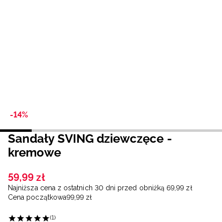
Niemiecki / EUR
Rumuński / RON
Słowacki / EUR
Ukraiński / UAH
-14%
Sandały SVING dziewczęce -
kremowe
59
,
99
zł
Najniższa cena z ostatnich 30 dni przed obniżką
69
,
99
zł
Cena początkowa
99
,
99
zł
(1)