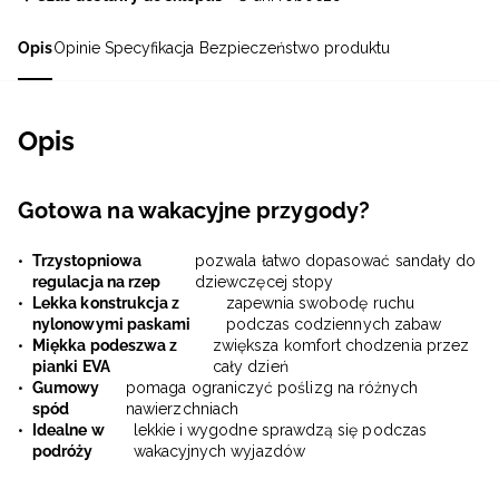
Opis
Opinie
Specyfikacja
Bezpieczeństwo produktu
Opis
Gotowa na wakacyjne przygody?
Trzystopniowa
pozwala łatwo dopasować sandały do
regulacja na rzep
dziewczęcej stopy
Lekka konstrukcja z
zapewnia swobodę ruchu
nylonowymi paskami
podczas codziennych zabaw
Miękka podeszwa z
zwiększa komfort chodzenia przez
pianki EVA
cały dzień
Gumowy
pomaga ograniczyć poślizg na różnych
spód
nawierzchniach
Idealne w
lekkie i wygodne sprawdzą się podczas
podróży
wakacyjnych wyjazdów