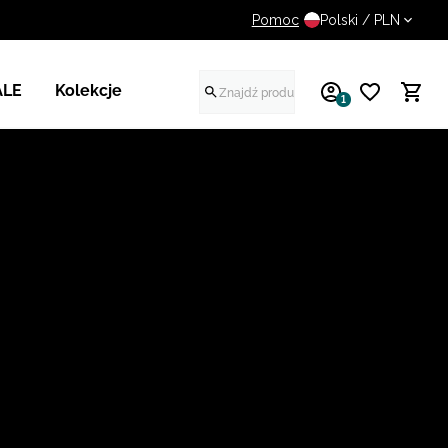
Pomoc
UWAGA NA FAŁSZYWE STR
Polski / PLN
ALE
Kolekcje
1