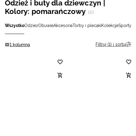
Odzież i buty dla dziewczyn |
Niemiecki / EUR
Kolory: pomarańczowy
(6)
Rumuński / RON
Wszystko
Odzież
Obuwie
Akcesoria
Torby i plecaki
Kolekcje
Sporty
Słowacki / EUR
Filtruj (1) i sortuj
1 kolumna
Ukraiński / UAH