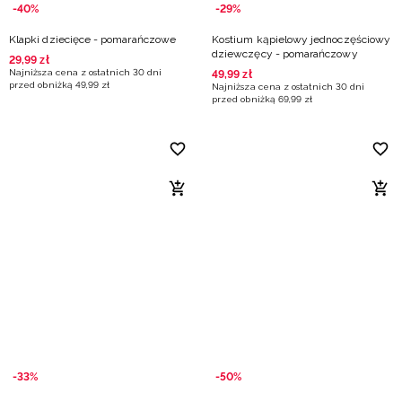
-40%
-29%
Klapki dziecięce - pomarańczowe
Kostium kąpielowy jednoczęściowy
dziewczęcy - pomarańczowy
29
,
99
zł
Najniższa cena z ostatnich 30 dni
49
,
99
zł
przed obniżką
49
,
99
zł
Najniższa cena z ostatnich 30 dni
przed obniżką
69
,
99
zł
-33%
-50%