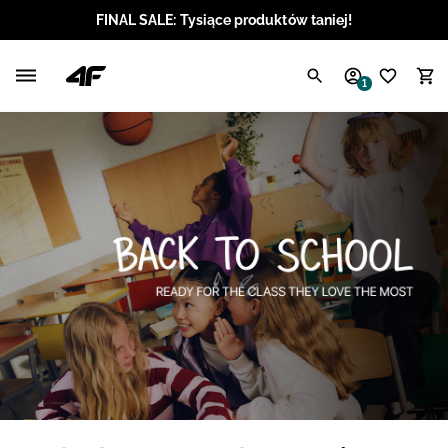
FINAL SALE: Tysiące produktów taniej!
Polski / PLN
1
Angielski / EUR
Angielski / USD
Angielski / GBP
Chorwacki / EUR
Czeski / CZK
Litewski / EUR
Łotewski / EUR