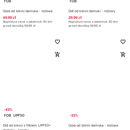
FOB
FOB
Góra od bikini damska - różowa
Dół od bikini damski - różowy
49
,
99
zł
29
,
99
zł
Najniższa cena z ostatnich 30 dni
Najniższa cena z ostatnich 30 dni
przed obniżką
59
,
99
zł
przed obniżką
49
,
99
zł
-43%
FOB
UPF50
-33%
Dół od bikini z filtrem UPF50+
Góra od bikini damska - różowa