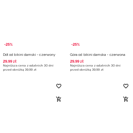
Niemiecki / EUR
Rumuński / RON
Słowacki / EUR
-25%
-25%
Ukraiński / UAH
Dół od bikini damski - czerwony
Góra od bikini damska - czerwona
29
,
99
zł
29
,
99
zł
Najniższa cena z ostatnich 30 dni
Najniższa cena z ostatnich 30 dni
przed obniżką
39
,
99
zł
przed obniżką
39
,
99
zł