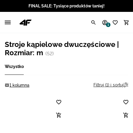
FINAL SALE: Tysiące produktów taniej!
Polski / PLN
1
Angielski / EUR
Stroje kąpielowe dwuczęściowe |
Angielski / USD
Rozmiar: m
(52)
Angielski / GBP
Wszystko
Chorwacki / EUR
Filtruj (1) i sortuj
1 kolumna
Czeski / CZK
Litewski / EUR
Łotewski / EUR