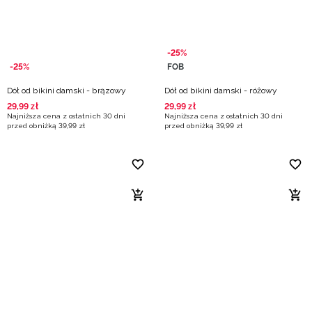
-25%
-25%
FOB
Dół od bikini damski - brązowy
Dół od bikini damski - różowy
29
,
99
zł
29
,
99
zł
Najniższa cena z ostatnich 30 dni
Najniższa cena z ostatnich 30 dni
przed obniżką
39
,
99
zł
przed obniżką
39
,
99
zł