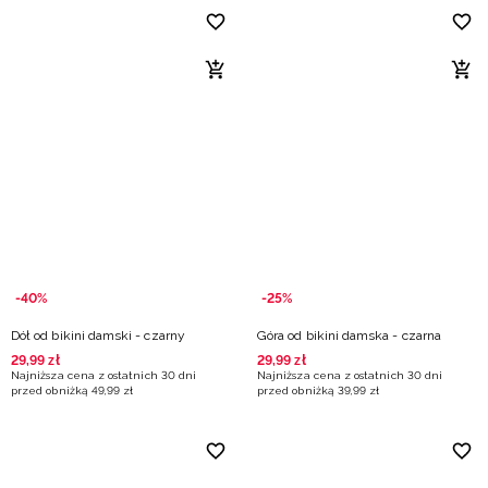
-40%
-25%
Dół od bikini damski - czarny
Góra od bikini damska - czarna
29
,
99
zł
29
,
99
zł
Najniższa cena z ostatnich 30 dni
Najniższa cena z ostatnich 30 dni
przed obniżką
49
,
99
zł
przed obniżką
39
,
99
zł