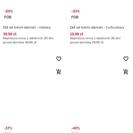
-20%
-33%
FOB
FOB
Dół od bikini damski - różowy
Dół od bikini damski - turkusowy
39
,
99
zł
19
,
99
zł
Najniższa cena z ostatnich 30 dni
Najniższa cena z ostatnich 30 dni
przed obniżką
49
,
99
zł
przed obniżką
29
,
99
zł
-17%
-40%