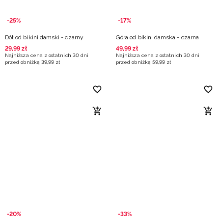
-25%
-17%
Dół od bikini damski - czarny
Góra od bikini damska - czarna
29
,
99
zł
49
,
99
zł
Najniższa cena z ostatnich 30 dni
Najniższa cena z ostatnich 30 dni
przed obniżką
39
,
99
zł
przed obniżką
59
,
99
zł
-20%
-33%