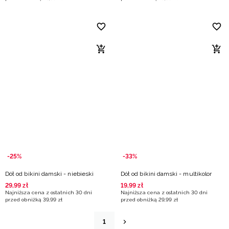
-25%
-33%
Dół od bikini damski - niebieski
Dół od bikini damski - multikolor
29
,
99
zł
19
,
99
zł
Najniższa cena z ostatnich 30 dni
Najniższa cena z ostatnich 30 dni
przed obniżką
39
,
99
zł
przed obniżką
29
,
99
zł
1