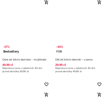
-17%
-40%
Bestsellery
FOB
Góra od bikini damska - multikolor
Dół od bikini damski - czarny
49
,
99
zł
29
,
99
zł
Najniższa cena z ostatnich 30 dni
Najniższa cena z ostatnich 30 dni
przed obniżką
59
,
99
zł
przed obniżką
49
,
99
zł