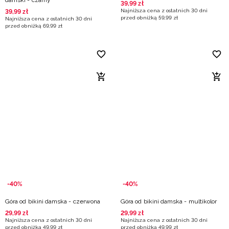
damski - czarny
39
,
99
zł
Najniższa cena z ostatnich 30 dni
39
,
99
zł
przed obniżką
59
,
99
zł
Najniższa cena z ostatnich 30 dni
przed obniżką
69
,
99
zł
-40%
-40%
Góra od bikini damska - czerwona
Góra od bikini damska - multikolor
29
,
99
zł
29
,
99
zł
Najniższa cena z ostatnich 30 dni
Najniższa cena z ostatnich 30 dni
przed obniżką
49
,
99
zł
przed obniżką
49
,
99
zł