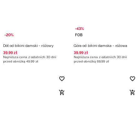
-43%
-20%
FOB
Dół od bikini damski - różowy
Góra od bikini damska - różowa
39
,
99
zł
39
,
99
zł
Najniższa cena z ostatnich 30 dni
Najniższa cena z ostatnich 30 dni
przed obniżką
49
,
99
zł
przed obniżką
69
,
99
zł