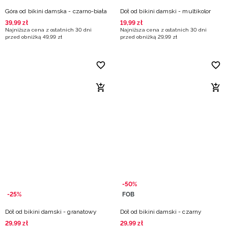
Góra od bikini damska - czarno-biała
Dół od bikini damski - multikolor
39
,
99
zł
19
,
99
zł
Najniższa cena z ostatnich 30 dni
Najniższa cena z ostatnich 30 dni
przed obniżką
49
,
99
zł
przed obniżką
29
,
99
zł
-50%
-25%
FOB
Dół od bikini damski - granatowy
Dół od bikini damski - czarny
29
,
99
zł
29
,
99
zł