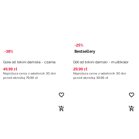
-25%
-38%
Bestsellery
Góra od bikini damska - czarna
Dół od bikini damski - multikolor
49
,
99
zł
29
,
99
zł
Najniższa cena z ostatnich 30 dni
Najniższa cena z ostatnich 30 dni
przed obniżką
79
,
99
zł
przed obniżką
39
,
99
zł