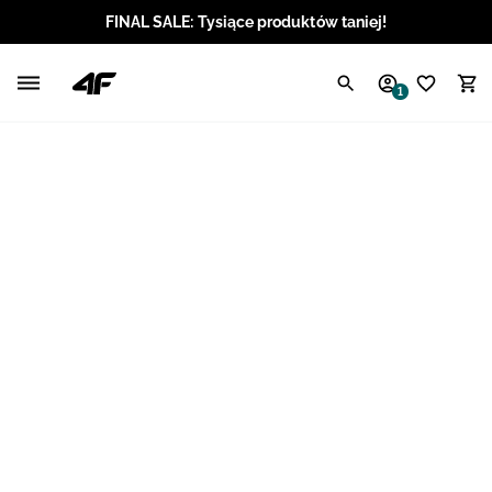
FINAL SALE: Tysiące produktów taniej!
Polski / PLN
1
Angielski / EUR
Angielski / USD
Angielski / GBP
Chorwacki / EUR
Czeski / CZK
Litewski / EUR
Łotewski / EUR