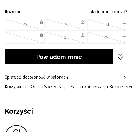
Rozmiar
Jak dobrać rozmiar?
XS
S
M
L
XL
XXL
Powiadom mnie
Sprawdź dostępność w salonach
Korzyści
Opis
Opinie
Specyfikacja
Pranie i konserwacja
Bezpieczeń
Korzyści