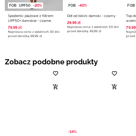
FOB
UPF50
-20%
FOB
-40%
FOB
Spodenki plażowe z filtrem
Dół od bikini damski - czarny
Top d
UPF50+ damskie - czarne
wodny
29
,
99
zł
damsk
Najniższa cena z ostatnich 30 dni
79
,
99
zł
79
,
99
przed obniżką
49
,
99
zł
Najniższa cena z ostatnich 30 dni
Najniż
przed obniżką
99
,
99
zł
przed 
Zobacz podobne produkty
-14%