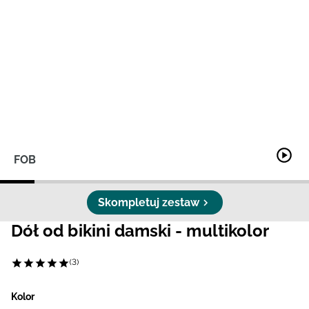
Niemiecki / EUR
Rumuński / RON
Słowacki / EUR
Ukraiński / UAH
FOB
Skompletuj zestaw
Dół od bikini damski - multikolor
(3)
Kolor