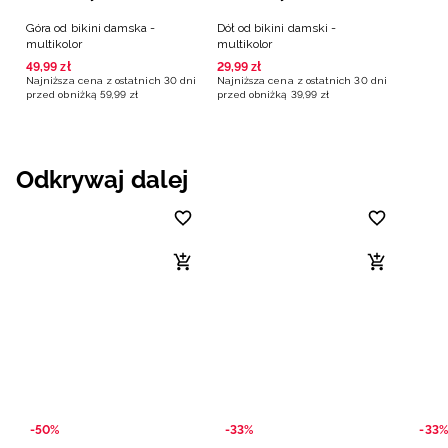
Góra od bikini damska -
Dół od bikini damski -
multikolor
multikolor
49
,
99
zł
29
,
99
zł
Najniższa cena z ostatnich 30 dni
Najniższa cena z ostatnich 30 dni
przed obniżką
59
,
99
zł
przed obniżką
39
,
99
zł
Odkrywaj dalej
-50%
-33%
-33%