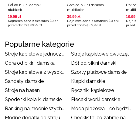
Dół od bikini damski -
Góra od bikini damska -
Dół o
niebieski
multikolor
multi
19
,
99
zł
39
,
99
zł
19
,
99
Najniższa cena z ostatnich 30 dni
Najniższa cena z ostatnich 30 dni
Najniż
przed obniżką
39
,
99
zł
przed obniżką
59
,
99
zł
przed 
Popularne kategorie
Stroje kąpielowe jednoczęściowe damskie
Stroje kąpielowe dwuczęściowe damskie
Góra od bikini damska
Dół od bikini damski
Stroje kąpielowe z wysokim stanem
Szorty plażowe damskie
Sandały damskie
Klapki damskie
Stroje na basen
Ręczniki kąpielowe
Spodenki kolarki damskie
Plecaki worki damskie
Ranking najmodniejszych strojów kąpielowych
Moda plażowa - co będzie hitem wakacji?
Modne dodatki do stroju kąpielowego
Checklista: co zabrać na basen?