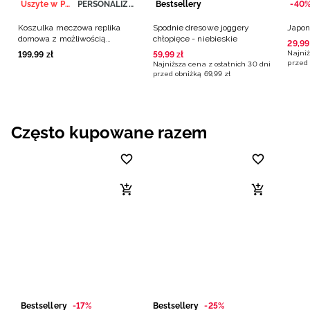
Uszyte w Polsce
PERSONALIZACJA
Bestsellery
-40
Koszulka meczowa replika
Spodnie dresowe joggery
Japon
domowa z możliwością
chłopięce - niebieskie
29
,
99
personalizacji męska 4F x
Najniż
199
,
99
zł
59
,
99
zł
Polska Siatkówka - biała
przed 
Najniższa cena z ostatnich 30 dni
przed obniżką
69
,
99
zł
Często kupowane razem
Bestsellery
-17%
Bestsellery
-25%