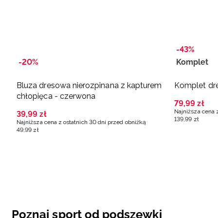
-43%
-20%
Komplet
Bluza dresowa nierozpinana z kapturem
Komplet dre
chłopięca - czerwona
79
,
99
zł
Najniższa cena 
39
,
99
zł
139
,
99
zł
Najniższa cena z ostatnich 30 dni przed obniżką
49
,
99
zł
Poznaj sport od podszewki