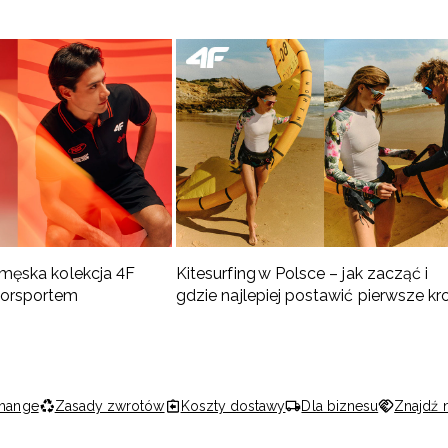
 męska kolekcja 4F
Kitesurfing w Polsce – jak zacząć i
torsportem
gdzie najlepiej postawić pierwsze kr
hange
Zasady zwrotów
Koszty dostawy
Dla biznesu
Znajdź 