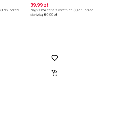
turkusowa
39
,
99
zł
30 dni przed
Najniższa cena z ostatnich 30 dni przed
obniżką
59
,
99
zł