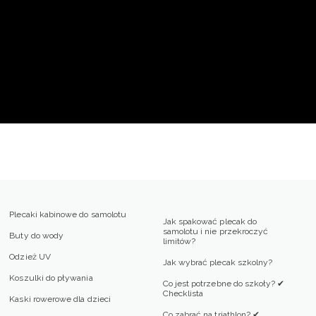
Plecaki kabinowe do samolotu
Jak spakować plecak do
samolotu i nie przekroczyć
Buty do wody
limitów?
Odzież UV
Jak wybrać plecak szkolny?
Koszulki do pływania
Co jest potrzebne do szkoły? ✔
Checklista
Kaski rowerowe dla dzieci
Co zabrać na triathlon? ✔