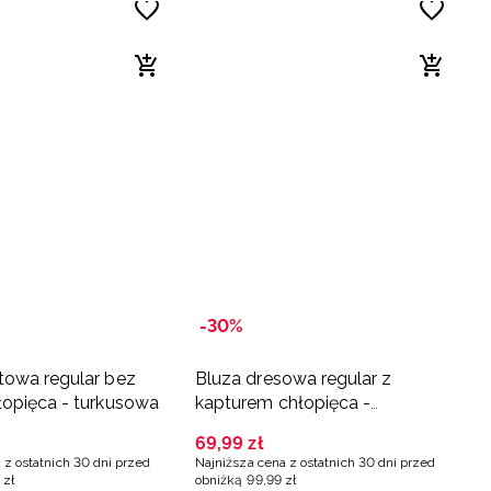
-30%
towa regular bez
Bluza dresowa regular z
łopięca - turkusowa
kapturem chłopięca -
turkusowa
69
,
99
zł
 z ostatnich 30 dni przed
Najniższa cena z ostatnich 30 dni przed
zł
obniżką
99
,
99
zł