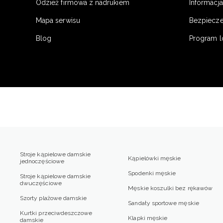
Odzież firmowa z nadrukiem
Informacja
Mapa serwisu
Bezpiecz
Blog
Program l
Stroje kąpielowe damskie
Kąpielówki męskie
jednoczęściowe
Spodenki męskie
Stroje kąpielowe damskie
dwuczęściowe
Męskie koszulki bez rękawów
Szorty plażowe damskie
Sandały sportowe męskie
Kurtki przeciwdeszczowe
Klapki męskie
damskie