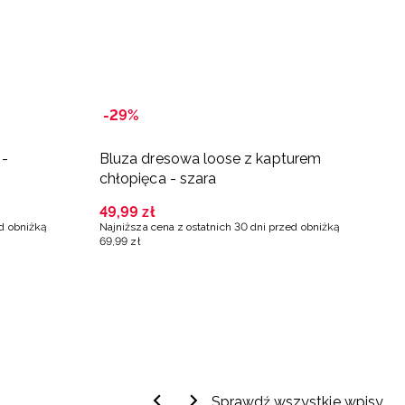
-29%
 -
Bluza dresowa loose z kapturem
B
chłopięca - szara
c
49
,
99
zł
4
ed obniżką
Najniższa cena z ostatnich 30 dni przed obniżką
Na
69
,
99
zł
6
Sprawdź wszystkie wpisy