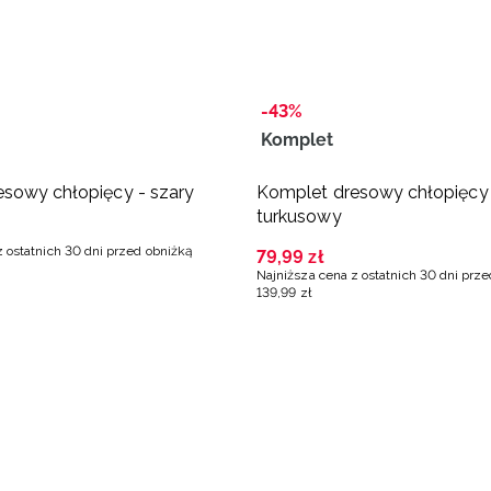
-43%
Komplet
sowy chłopięcy - szary
Komplet dresowy chłopięcy
turkusowy
z ostatnich 30 dni przed obniżką
79
,
99
zł
Najniższa cena z ostatnich 30 dni prz
139
,
99
zł