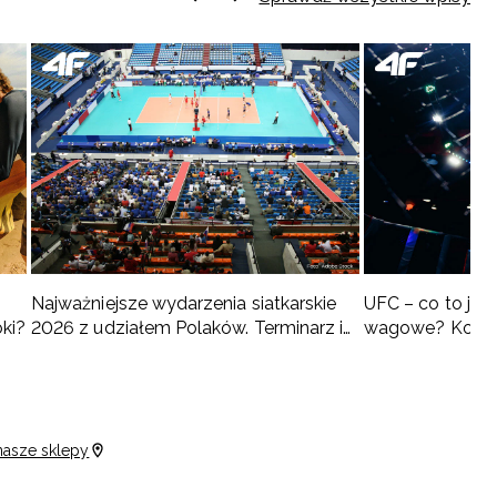
Najważniejsze wydarzenia siatkarskie
UFC – co to jest 
oki?
2026 z udziałem Polaków. Terminarz i
wagowe? Kompl
turnieje
nasze sklepy