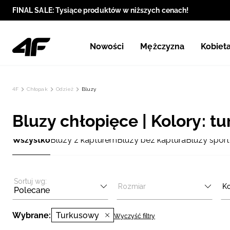
FINAL SALE: Tysiące produktów w niższych cenach!
Nowości
Mężczyzna
Kobiet
4F
Chłopak
Odzież
Bluzy
Bluzy chłopięce | Kolory: t
Wszystko
Bluzy z kapturem
Bluzy bez kaptura
Bluzy spor
Sortuj wg:
Rozmiar
Ko
Polecane
Wybrane:
Turkusowy
Wyczyść filtry