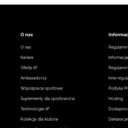
O nas
Informac
O nas
Regulami
Kariera
Informacj
Oferta 4F
Regulamin
Ambasadorzy
Inne regu
Współprace sportowe
Polityka P
Suplementy dla sportowców
Hosting
Technologie 4F
Dostępno
Kolekcja dla klubów
Deklaracj