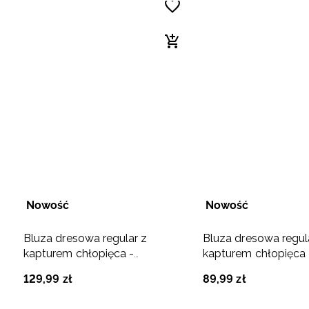
Nowość
Nowość
Bluza dresowa regular z
Bluza dresowa regul
kapturem chłopięca -
kapturem chłopięca 
turkusowa
turkusowa
129
,
99
zł
89
,
99
zł