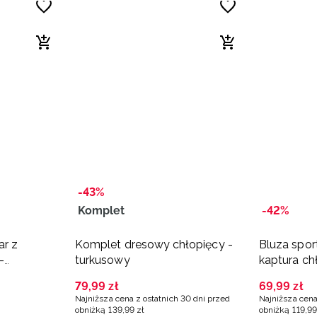
-43%
Komplet
-42%
ar z
Komplet dresowy chłopięcy -
Bluza spor
-
turkusowy
kaptura ch
79
,
99
zł
69
,
99
zł
Najniższa cena z ostatnich 30 dni przed
Najniższa cena
obniżką
139
,
99
zł
obniżką
119
,
99