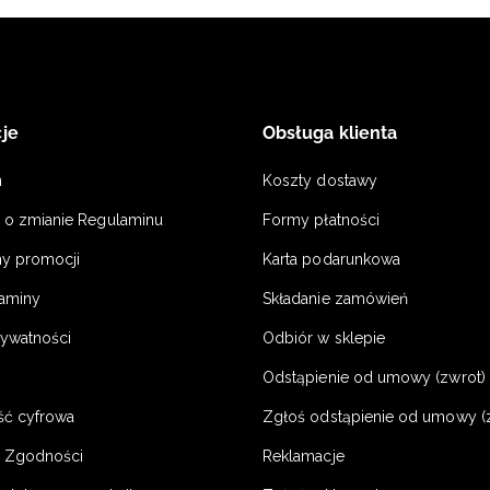
je
Obsługa klienta
n
Koszty dostawy
a o zmianie Regulaminu
Formy płatności
y promocji
Karta podarunkowa
laminy
Składanie zamówień
rywatności
Odbiór w sklepie
Odstąpienie od umowy (zwrot) -
ść cyfrowa
Zgłoś odstąpienie od umowy (
e Zgodności
Reklamacje