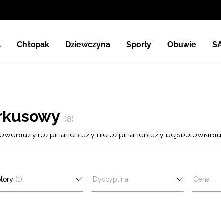
a
Chłopak
Dziewczyna
Sporty
Obuwie
S
urkusowy
(8)
towe
Bluzy rozpinane
Bluzy nierozpinane
Bluzy bejsbolówki
Blu
lory
(1)
Dyscyplina
Cena