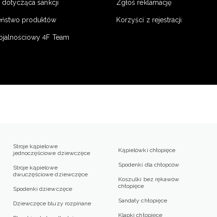
 dotycząca sankcji
Zgłoś reklamację
eństwo produktów
Korzyści z rejestracji
ojalnościowy 4F Team
Stroje kąpielowe
Kąpielówki chłopięce
jednoczęściowe dziewczęce
Spodenki dla chłopców
Stroje kąpielowe
dwuczęściowe dziewczęce
Koszulki bez rękawów
chłopięce
Spodenki dziewczęce
Sandały chłopięce
Dziewczęce bluzy rozpinane
Klapki chłopięce