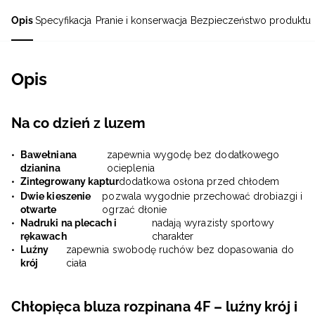
Opis
Specyfikacja
Pranie i konserwacja
Bezpieczeństwo produktu
Opis
Na co dzień z luzem
Bawełniana
zapewnia wygodę bez dodatkowego
dzianina
ocieplenia
Zintegrowany kaptur
dodatkowa osłona przed chłodem
Dwie kieszenie
pozwala wygodnie przechować drobiazgi i
otwarte
ogrzać dłonie
Nadruki na plecach i
nadają wyrazisty sportowy
rękawach
charakter
Luźny
zapewnia swobodę ruchów bez dopasowania do
krój
ciała
Chłopięca bluza rozpinana 4F – luźny krój i