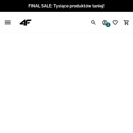
FINAL SALE: Tysiące produktów taniej!
Polski / PLN
1
Angielski / EUR
Angielski / USD
Angielski / GBP
Chorwacki / EUR
Czeski / CZK
Litewski / EUR
Łotewski / EUR