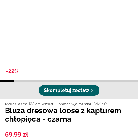
Niemiecki / EUR
Rumuński / RON
Słowacki / EUR
Ukraiński / UAH
-22%
Skompletuj zestaw
Model(ka) ma 132 cm wzrostu i prezentuje rozmiar 134/140
Bluza dresowa loose z kapturem
chłopięca - czarna
69
,
99
zł