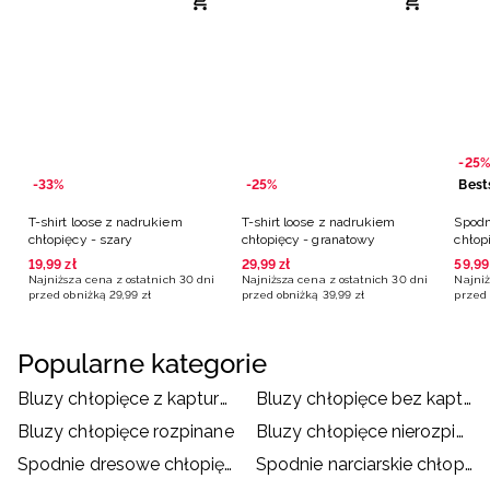
-25%
-33%
-25%
Best
T-shirt loose z nadrukiem
T-shirt loose z nadrukiem
Spodn
chłopięcy - szary
chłopięcy - granatowy
chłop
19
,
99
zł
29
,
99
zł
59
,
99
Najniższa cena z ostatnich 30 dni
Najniższa cena z ostatnich 30 dni
Najniż
przed obniżką
29
,
99
zł
przed obniżką
39
,
99
zł
przed 
Popularne kategorie
Bluzy chłopięce z kapturem
Bluzy chłopięce bez kaptura
Bluzy chłopięce rozpinane
Bluzy chłopięce nierozpinane
Spodnie dresowe chłopięce
Spodnie narciarskie chłopięce