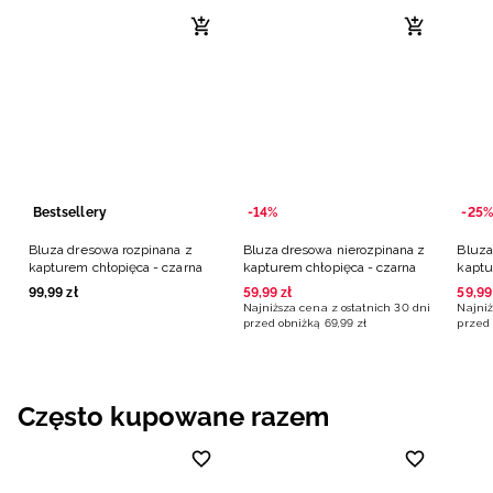
Bestsellery
-14%
-25%
Bluza dresowa rozpinana z
Bluza dresowa nierozpinana z
Bluza
kapturem chłopięca - czarna
kapturem chłopięca - czarna
kaptu
99
,
99
zł
59
,
99
zł
59
,
99
Najniższa cena z ostatnich 30 dni
Najniż
przed obniżką
69
,
99
zł
przed 
Często kupowane razem