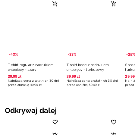
-40%
-33%
-25%
T-shirt regular z nadrukiem
T-shirt loose z nadrukiem
Spode
chłopięcy - szary
chłopięcy - turkusowy
turk
29
,
99
zł
39
,
99
zł
29
,
99
Najniższa cena z ostatnich 30 dni
Najniższa cena z ostatnich 30 dni
Najniż
przed obniżką
49
,
99
zł
przed obniżką
59
,
99
zł
przed 
Odkrywaj dalej