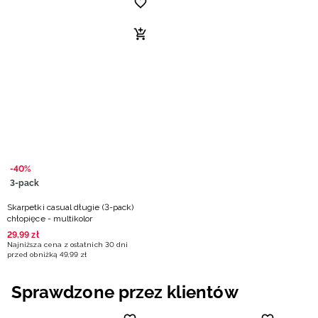
-40%
3-pack
Skarpetki casual długie (3-pack)
chłopięce - multikolor
29
,
99
zł
Najniższa cena z ostatnich 30 dni
przed obniżką
49
,
99
zł
Sprawdzone przez klientów