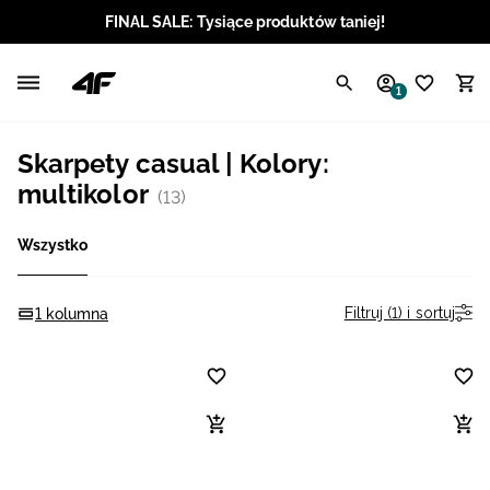
FINAL SALE: Tysiące produktów taniej!
Polski / PLN
1
Angielski / EUR
Skarpety casual | Kolory:
Angielski / USD
multikolor
(13)
Angielski / GBP
Wszystko
Chorwacki / EUR
Filtruj (1) i sortuj
1 kolumna
Czeski / CZK
Litewski / EUR
Łotewski / EUR