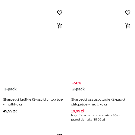
-50%
3-pack
2-pack
Skarpetki krótkie (3-pack) chłopięce
Skarpetki casual długie (2-pack)
- multikolor
chłopięce - multikolor
49
,
99
zł
19
,
99
zł
Najniższa cena z ostatnich 30 dni
przed obniżką
39
,
99
zł