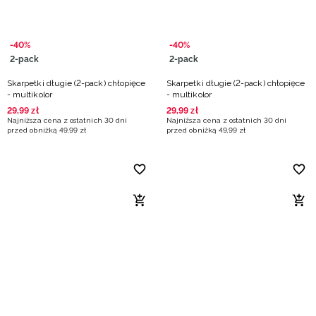
-40%
-40%
2-pack
2-pack
Skarpetki długie (2-pack) chłopięce
Skarpetki długie (2-pack) chłopięce
- multikolor
- multikolor
29
,
99
zł
29
,
99
zł
Najniższa cena z ostatnich 30 dni
Najniższa cena z ostatnich 30 dni
przed obniżką
49
,
99
zł
przed obniżką
49
,
99
zł