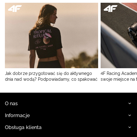
Jak dobrze przygotować się do aktywnego
4F Racing Academ
dnia nad wodą? Podpowiadamy, co spakować
swoje miejsce na 
O nas
Informacje
Obsługa klienta