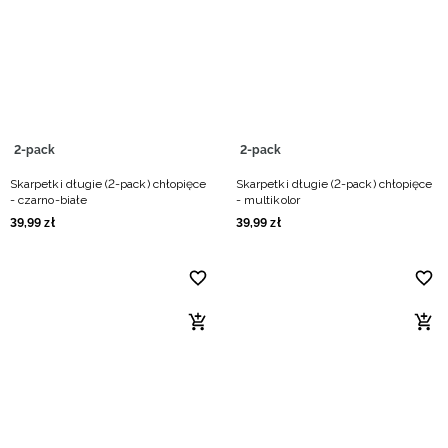
Niemiecki / EUR
Rumuński / RON
Słowacki / EUR
2-pack
2-pack
Ukraiński / UAH
Skarpetki długie (2-pack) chłopięce
Skarpetki długie (2-pack) chłopięce
- czarno-białe
- multikolor
39
,
99
zł
39
,
99
zł