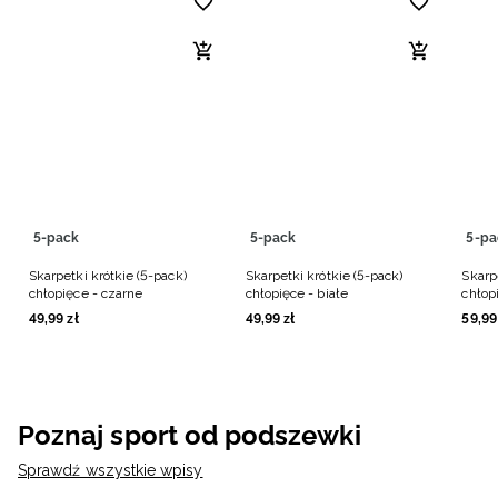
5-pack
5-pack
5-pa
Skarpetki krótkie (5-pack)
Skarpetki krótkie (5-pack)
Skarp
chłopięce - czarne
chłopięce - białe
chłopi
49
,
99
zł
49
,
99
zł
59
,
99
Poznaj sport od podszewki
Sprawdź wszystkie wpisy