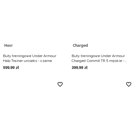
Niemiecki / EUR
Rumuński / RON
Słowacki / EUR
Hovr
Charged
Ukraiński / UAH
Buty treningowe Under Armour
Buty treningowe Under Armour
Halo Trainer uniseks - czarne
Charged Commit TR 5 męskie -
czarne
599
,
99
zł
399
,
99
zł