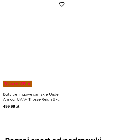
Tylko w APP 🔥
Buty treningowe damskie Under
Armour UA W Tribase Reign 6 -
czarne
499
,
99
zł