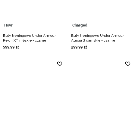
Hovr
Charged
Buty treningowe Under Armour
Buty treningowe Under Armour
Reign XT męskie - czarne
Aurora 3 damskie - czarne
599
,
99
zł
299
,
99
zł