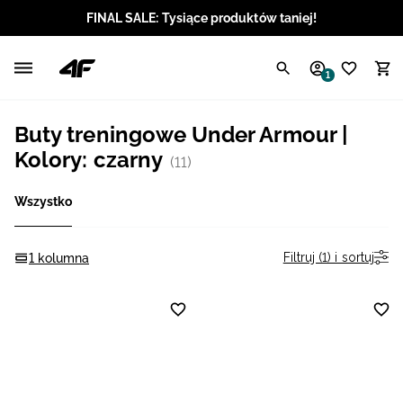
FINAL SALE: Tysiące produktów taniej!
Polski / PLN
1
Angielski / EUR
Buty treningowe Under Armour |
Angielski / USD
Kolory: czarny
(11)
Angielski / GBP
Wszystko
Chorwacki / EUR
Filtruj (1) i sortuj
1 kolumna
Czeski / CZK
Litewski / EUR
Łotewski / EUR