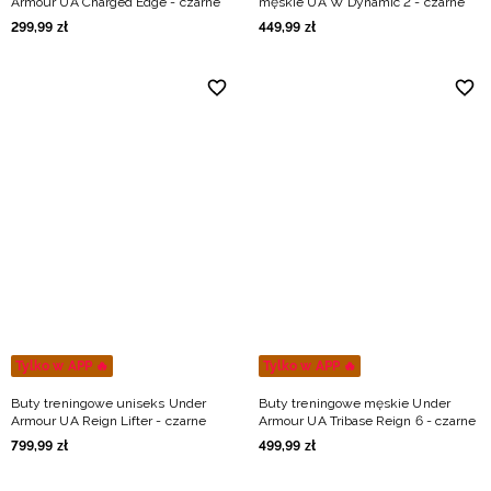
Armour UA Charged Edge - czarne
męskie UA W Dynamic 2 - czarne
299
,
99
zł
449
,
99
zł
Tylko w APP 🔥
Tylko w APP 🔥
Buty treningowe uniseks Under
Buty treningowe męskie Under
Armour UA Reign Lifter - czarne
Armour UA Tribase Reign 6 - czarne
799
,
99
zł
499
,
99
zł