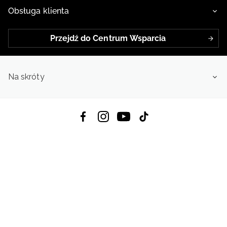
Obsługa klienta
Przejdź do Centrum Wsparcia
Na skróty
Pobierz Aplikację:
App Store
Google Play
App Gallery
Wszystkie prawa zastrzeżone © 2026
4f.com.pl: Odzież, obuwie i akcesoria sportowe | Powered by OTCF