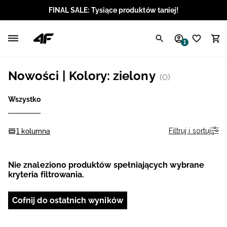
FINAL SALE: Tysiące produktów taniej!
Polski / PLN
1
Angielski / EUR
Nowości | Kolory: zielony
(0)
Angielski / USD
Wszystko
Angielski / GBP
Chorwacki / EUR
Filtruj i sortuj
1 kolumna
Czeski / CZK
Nie znaleziono produktów spełniających wybrane
kryteria filtrowania.
Litewski / EUR
Cofnij do ostatnich wyników
Łotewski / EUR