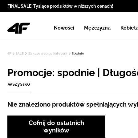
FINAL SALE: Tysiące produktów w niższych cenach!
Nowości
Mężczyzna
Kobiet
4F
SALE
Zakupy według kategorii
Spodnie
Promocje: spodnie | Długoś
Wszystko
Nie znaleziono produktów spełniających wybr
Cofnij do ostatnich
wyników