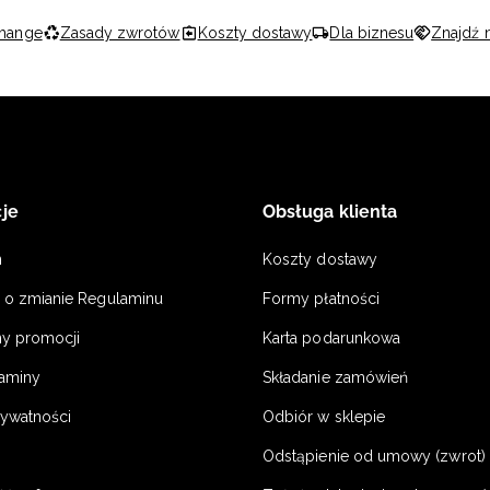
hange
Zasady zwrotów
Koszty dostawy
Dla biznesu
Znajdź 
je
Obsługa klienta
n
Koszty dostawy
a o zmianie Regulaminu
Formy płatności
y promocji
Karta podarunkowa
laminy
Składanie zamówień
rywatności
Odbiór w sklepie
Odstąpienie od umowy (zwrot) -