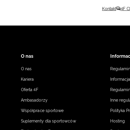
Kontakt
4F C
O nas
Informac
O nas
Regulami
Kariera
Informacj
Oferta 4F
Regulamin
Ambasadorzy
Inne regu
Współprace sportowe
Polityka P
Suplementy dla sportowców
Hosting