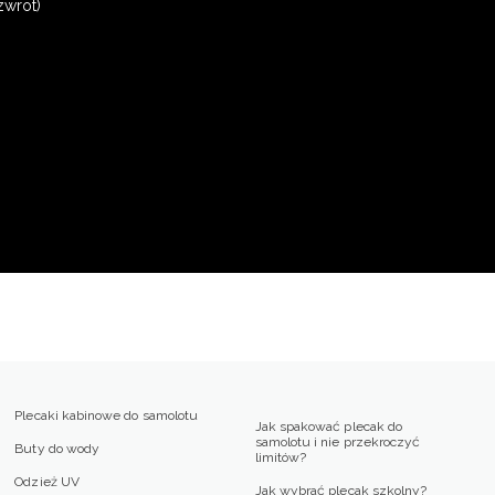
zwrot)
Plecaki kabinowe do samolotu
Jak spakować plecak do
samolotu i nie przekroczyć
Buty do wody
limitów?
Odzież UV
Jak wybrać plecak szkolny?