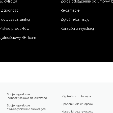
ść cyfrowa
Zgłoś odstąpienie od umowy (
e Zgodności
Reklamacje
 dotycząca sankcji
Zgłoś reklamację
eństwo produktów
Korzyści z rejestracji
ojalnościowy 4F Team
Stroje kąpielowe
Kąpielówki chłopięce
jednoczęściowe dziewczęce
Spodenki dla chłopców
Stroje kąpielowe
dwuczęściowe dziewczęce
Koszulki bez rękawów