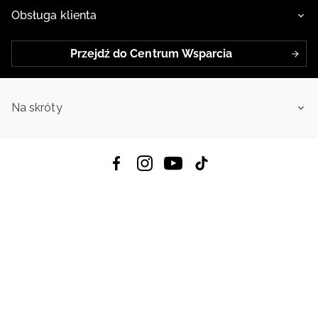
Obsługa klienta
Przejdź do Centrum Wsparcia
Na skróty
Pobierz Aplikację:
App Store
Google Play
App Gallery
Wszystkie prawa zastrzeżone © 2026
4f.com.pl: Odzież, obuwie i akcesoria sportowe | Powered by OTCF