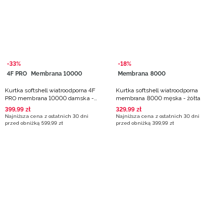
Niemiecki / EUR
Rumuński / RON
Słowacki / EUR
-33%
-18%
4F PRO
Membrana 10000
Membrana 8000
Ukraiński / UAH
Kurtka softshell wiatroodporna 4F
Kurtka softshell wiatroodporna
PRO membrana 10000 damska -
membrana 8000 męska - żółta
żółta
399
,
99
zł
329
,
99
zł
Najniższa cena z ostatnich 30 dni
Najniższa cena z ostatnich 30 dni
przed obniżką
599
,
99
zł
przed obniżką
399
,
99
zł