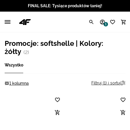
FINAL SALE: Tysiące produktów taniej!
Polski / PLN
1
Angielski / EUR
Promocje: softshelle | Kolory:
Angielski / USD
żółty
(2)
Angielski / GBP
Wszystko
Chorwacki / EUR
Filtruj (1) i sortuj
1 kolumna
Czeski / CZK
Litewski / EUR
Łotewski / EUR