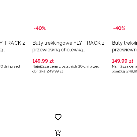
-40%
-40%
LY TRACK z
Buty trekkingowe FLY TRACK z
Buty trek
ką
przewiewną cholewką
przewiewn
e
chłopięce - białe
chłopięce 
149
,
99
zł
149
,
99
zł
30 dni przed
Najniższa cena z ostatnich 30 dni przed
Najniższa cena
obniżką
249
,
99
zł
obniżką
249
,
9