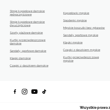
Stroje kąpielowe damskie
Kąpielówki męskie
jednoczęściowe
Spodenki męskie
Stroje kąpielowe damskie
dwuczęściowe
Męskie koszulki bez rękawów
Szorty plażowe damskie
Sandały sportowe męskie
Kurtki przeciwdeszczowe
Klapki męskie
damskie
Czapki z daszkiem męskie
Sandały sportowe damskie
Kurtki przeciwdeszczowe
Klapki damskie
męskie
Czapki z daszkiem damskie
Wszystkie prawa 