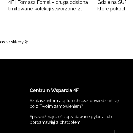
4F | Tomasz Fornal – druga odsłona
Gdzie na SUP w 
limitowanej kolekcji stworzonej z
które pokochas
naszym ambasadorem
nasze sklepy
Centrum Wsparcia 4F
Szukasz informacji lub chcesz dowiedzieć się
co z Twoim zamówieniem?
Sprawdź najczęściej zadawane pytania lub
porozmawiaj z chatbotem: