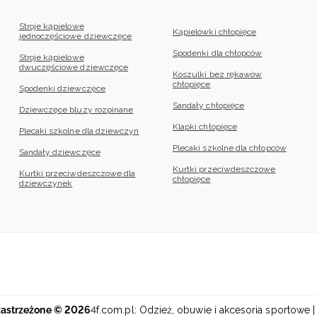
Stroje kąpielowe
Kąpielówki chłopięce
jednoczęściowe dziewczęce
Spodenki dla chłopców
Stroje kąpielowe
dwuczęściowe dziewczęce
Koszulki bez rękawów
chłopięce
Spodenki dziewczęce
Sandały chłopięce
Dziewczęce bluzy rozpinane
Klapki chłopięce
Plecaki szkolne dla dziewczyn
Plecaki szkolne dla chłopców
Sandały dziewczęce
Kurtki przeciwdeszczowe
Kurtki przeciwdeszczowe dla
chłopięce
dziewczynek
zastrzeżone © 2026
4f.com.pl: Odzież, obuwie i akcesoria sportowe