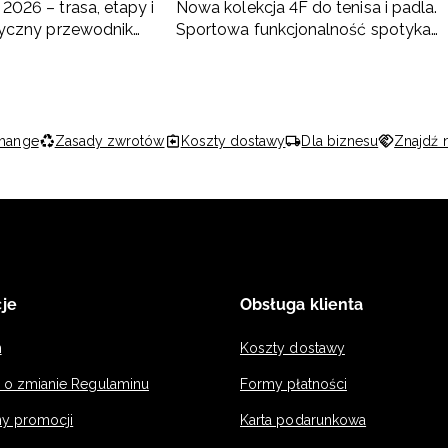
2026 – trasa, etapy i
Nowa kolekcja 4F do tenisa i padla.
ktyczny przewodnik
Sportowa funkcjonalność spotyka
nowoczesny styl
hange
Zasady zwrotów
Koszty dostawy
Dla biznesu
Znajdź 
je
Obsługa klienta
n
Koszty dostawy
a o zmianie Regulaminu
Formy płatności
y promocji
Karta podarunkowa