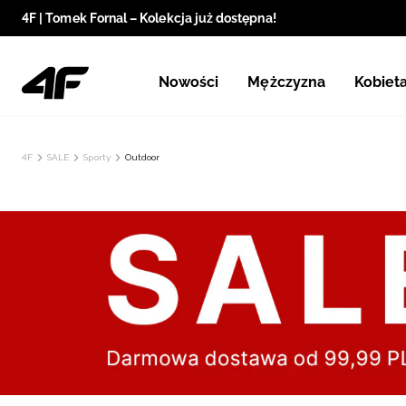
4F | Tomek Fornal – Kolekcja już dostępna!
Nowości
Mężczyzna
Kobiet
4F
SALE
Sporty
Outdoor