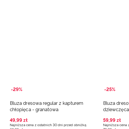
-29%
-25%
Bluza dresowa regular z kapturem
Bluza dreso
chłopięca - granatowa
dziewczęca 
49
,
99
zł
59
,
99
zł
Najniższa cena z ostatnich 30 dni przed obniżką
Najniższa cena 