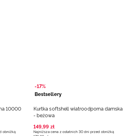
-17%
-
Bestsellery
B
ana 10000
Kurtka softshell wiatroodporna damska
N
- beżowa
e
t
149
,
99
zł
1
ed obniżką
Najniższa cena z ostatnich 30 dni przed obniżką
Na