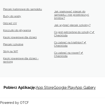
Plecaki kabinowe do samolotu
Jak spakować plecak do
samolotu i nie przekroczyć
Buty do wody
limitów?
Odzież UV
Jak wybrać plecak szkolny?
Koszulki do pływania
Co jest potrzebne do szkoły? ✔
Checklista
Kaski rowerowe dla dzieci
Co zabrać na triathlon? ✔
Plecaki szkolne
Checklista
Strój na WF
Co zabrać na rower? ✔
Checklista
Kaski rowerowe dla dzieci -
ranking
Pobierz Aplikację:
App Store
Google Play
App Gallery
 | Powered by OTCF