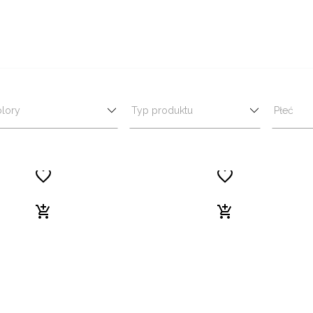
lory
Typ produktu
Płeć