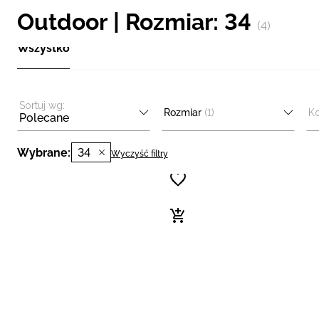
Outdoor | Rozmiar: 34
(4)
Wszystko
Sortuj wg:
Rozmiar
(1)
Ko
Polecane
Wybrane:
34
Wyczyść filtry