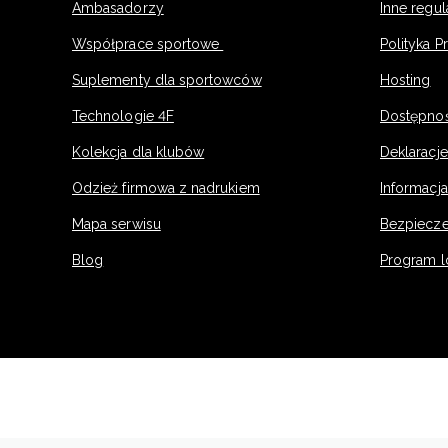
Ambasadorzy
Inne regu
Współprace sportowe
Polityka P
Suplementy dla sportowców
Hosting
Technologie 4F
Dostępno
Kolekcja dla klubów
Deklaracj
Odzież firmowa z nadrukiem
Informacja
Mapa serwisu
Bezpiecz
Blog
Program l