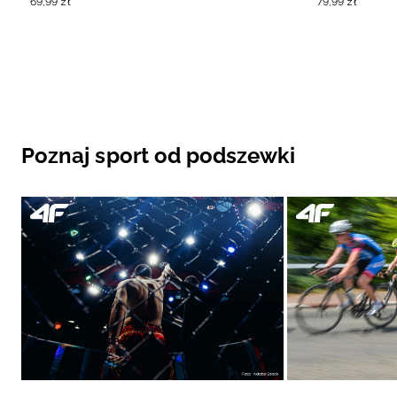
69
,
99
zł
79
,
99
zł
Poznaj sport od podszewki