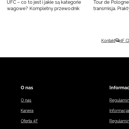
UFC – co to jest i jakie są kategorie
Tour de Pologne 
wagowe? Kompletny przewodnik
transmisja. Pra
kibica
Kontakt
4F C
O nas
Informac
O nas
Regulami
Kariera
Informacj
Oferta 4F
Regulamin