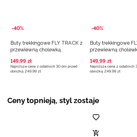
-40%
-40%
Buty trekkingowe FLY TRACK z
Buty trekkingowe F
przewiewną cholewką
przewiewną cholew
dziewczęce - beżowe
dziewczęce - różow
149
,
99
zł
149
,
99
zł
Najniższa cena z ostatnich 30 dni przed
Najniższa cena z ostatnich 
obniżką
249
,
99
zł
obniżką
249
,
99
zł
Ceny topnieją, styl zostaje