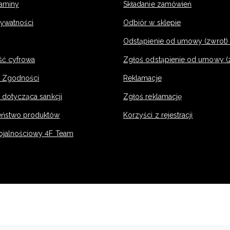
laminy
Składanie zamówień
rywatności
Odbiór w sklepie
Odstąpienie od umowy (zwrot) -
ść cyfrowa
Zgłoś odstąpienie od umowy (
e Zgodności
Reklamacje
 dotycząca sankcji
Zgłoś reklamację
eństwo produktów
Korzyści z rejestracji
ojalnościowy 4F Team