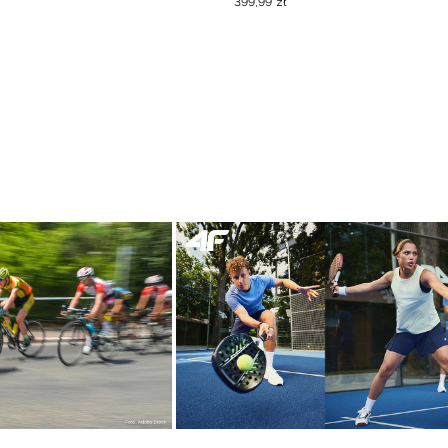
399
,
99
zł