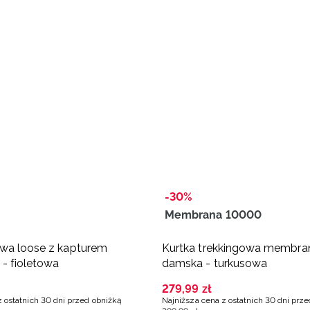
-30%
Membrana 10000
wa loose z kapturem
Kurtka trekkingowa membr
- fioletowa
damska - turkusowa
279
,
99
zł
z ostatnich 30 dni przed obniżką
Najniższa cena z ostatnich 30 dni prz