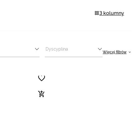
3 kolumny
Dyscyplina
Więcej filtrów