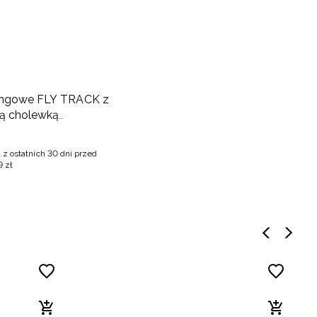
kingowe FLY TRACK z
ą cholewką
- granatowe
 z ostatnich 30 dni przed
9
zł