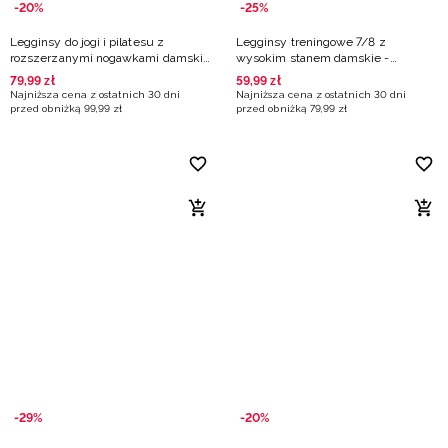
-20%
-25%
Legginsy do jogi i pilatesu z
Legginsy treningowe 7/8 z
rozszerzanymi nogawkami damskie
wysokim stanem damskie -
- fioletowe
fioletowe
79
,
99
zł
59
,
99
zł
Najniższa cena z ostatnich 30 dni
Najniższa cena z ostatnich 30 dni
przed obniżką
99
,
99
zł
przed obniżką
79
,
99
zł
-29%
-20%