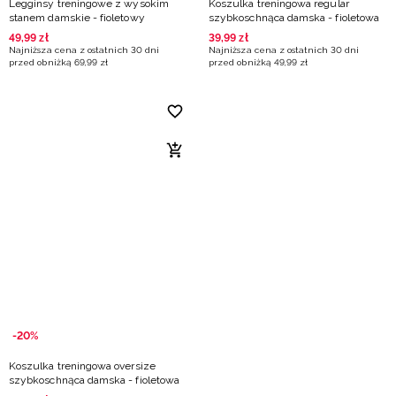
Legginsy treningowe z wysokim
Koszulka treningowa regular
stanem damskie - fioletowy
szybkoschnąca damska - fioletowa
49
,
99
zł
39
,
99
zł
Najniższa cena z ostatnich 30 dni
Najniższa cena z ostatnich 30 dni
przed obniżką
69
,
99
zł
przed obniżką
49
,
99
zł
-20%
Koszulka treningowa oversize
szybkoschnąca damska - fioletowa