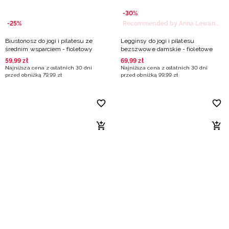
-30%
-25%
Recommended by Anna Lewandowska
Biustonosz do jogi i pilatesu ze
Legginsy do jogi i pilatesu
średnim wsparciem - fioletowy
bezszwowe damskie - fioletowe
59
,
99
zł
69
,
99
zł
Najniższa cena z ostatnich 30 dni
Najniższa cena z ostatnich 30 dni
przed obniżką
79
,
99
zł
przed obniżką
99
,
99
zł