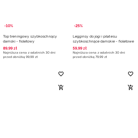
-10%
-25%
Top treningowy szybkoschnący
Legginsy do jogi i pilatesu
damski - fioletowy
szybkoschnące damskie - fioletowe
89
,
99
zł
59
,
99
zł
Najniższa cena z ostatnich 30 dni
Najniższa cena z ostatnich 30 dni
przed obniżką
99
,
99
zł
przed obniżką
79
,
99
zł