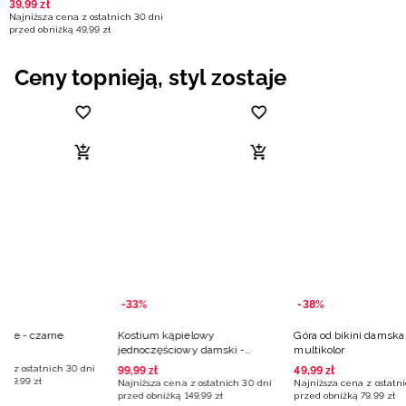
39
,
99
zł
Najniższa cena z ostatnich 30 dni
przed obniżką
49
,
99
zł
Ceny topnieją, styl zostaje
y
-33%
-38%
kie - czarne
Kostium kąpielowy
Góra od bikini damska 
jednoczęściowy damski -
multikolor
multikolor
na z ostatnich 30 dni
99
,
99
zł
49
,
99
zł
ą
79
,
99
zł
Najniższa cena z ostatnich 30 dni
Najniższa cena z ostatni
przed obniżką
149
,
99
zł
przed obniżką
79
,
99
zł