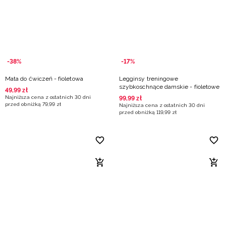
Niemiecki / EUR
Rumuński / RON
Słowacki / EUR
-38%
-17%
Mata do ćwiczeń - fioletowa
Legginsy treningowe
Ukraiński / UAH
szybkoschnące damskie - fioletowe
49
,
99
zł
Najniższa cena z ostatnich 30 dni
99
,
99
zł
przed obniżką
79
,
99
zł
Najniższa cena z ostatnich 30 dni
przed obniżką
119
,
99
zł