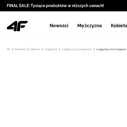
FINAL SALE: Tysiące produktów w niższych cenach!
Nowości
Mężczyzna
Kobiet
4F
Kobieta
Odzież
Legginsy
Legginsy treningowe
Legginsy treningowe 