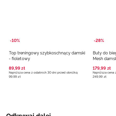
-10%
-28%
Top treningowy szybkoschnący damski
Buty do bie
- fioletowy
Mesh damski
89
,
99
zł
179
,
99
zł
Najniższa cena z ostatnich 30 dni przed obniżką
Najniższa cena 
99
,
99
zł
249
,
99
zł
Odkrywaj dalej