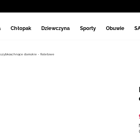
a
Chłopak
Dziewczyna
Sporty
Obuwie
S
szybkoschnące damskie - fioletowe