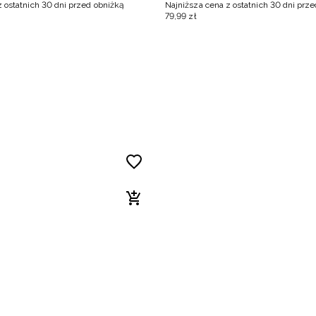
z ostatnich 30 dni przed obniżką
Najniższa cena z ostatnich 30 dni prz
79
,
99
zł