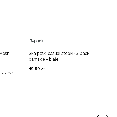
3-pack
-
 Mesh
Skarpetki casual stopki (3-pack)
K
damskie - białe
s
49
,
99
zł
5
ed obniżką
Na
79