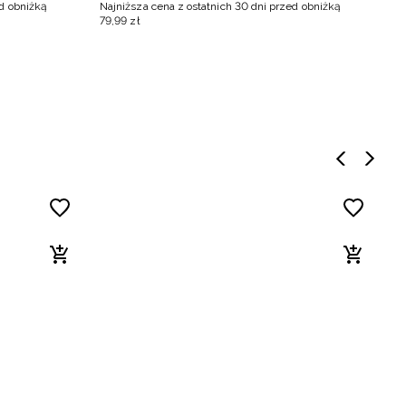
ed obniżką
Najniższa cena z ostatnich 30 dni przed obniżką
Na
79
,
99
zł
11