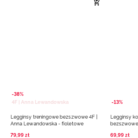
-38%
4F | Anna Lewandowska
-13%
Legginsy treningowe bezszwowe 4F |
Legginsy ko
Anna Lewandowska - fioletowe
bezszwowe 
79
,
99
zł
69
,
99
zł