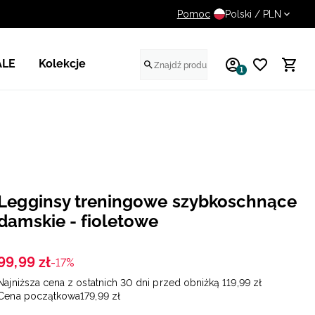
Pomoc
UWAGA NA FAŁSZYWE STR
Polski / PLN
ALE
Kolekcje
1
Legginsy treningowe szybkoschnące
damskie - fioletowe
99
,
99
zł
-17%
Najniższa cena z ostatnich 30 dni przed obniżką
119
,
99
zł
Cena początkowa
179
,
99
zł