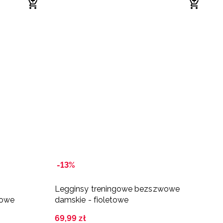
-13%
-
Legginsy treningowe bezszwowe
L
towe
damskie - fioletowe
d
69
,
99
zł
9