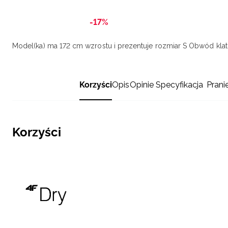
-17%
Model(ka) ma 172 cm wzrostu i prezentuje rozmiar S
Obwód klatk
Korzyści
Opis
Opinie
Specyfikacja
Prani
Korzyści