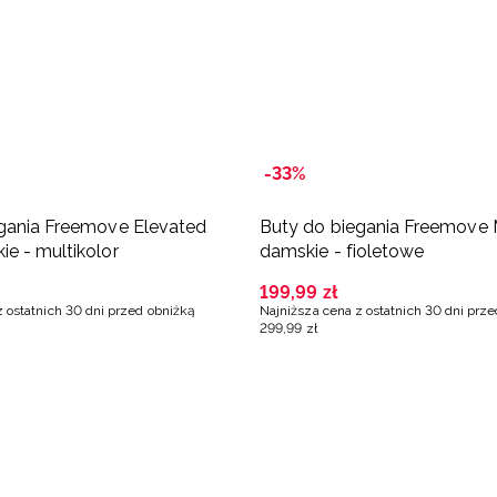
-33%
gania Freemove Elevated
Buty do biegania Freemove
e - multikolor
damskie - fioletowe
199
,
99
zł
z ostatnich 30 dni przed obniżką
Najniższa cena z ostatnich 30 dni prz
299
,
99
zł