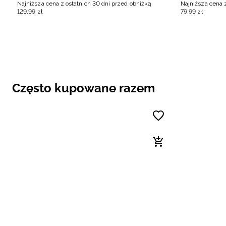
Najniższa cena z ostatnich 30 dni przed obniżką
Najniższa cena 
129
,
99
zł
79
,
99
zł
Często kupowane razem