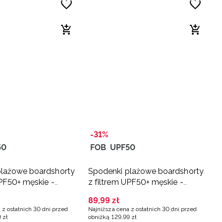
-31%
50
FOB
UPF50
plażowe boardshorty
Spodenki plażowe boardshorty
UPF50+ męskie -
z filtrem UPF50+ męskie -
czarne
89
,
99
zł
 z ostatnich 30 dni przed
Najniższa cena z ostatnich 30 dni przed
9
zł
obniżką
129
,
99
zł