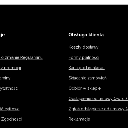
je
Obsługa klienta
n
Koszty dostawy
a o zmianie Regulaminu
Formy płatności
y promocji
Karta podarunkowa
laminy
Składanie zamówień
rywatności
Odbiór w sklepie
Odstąpienie od umowy (zwrot) -
ść cyfrowa
Zgłoś odstąpienie od umowy (
e Zgodności
Reklamacje