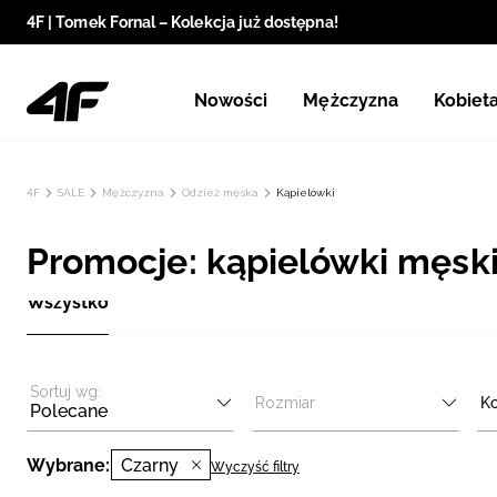
4F | Tomek Fornal – Kolekcja już dostępna!
Nowości
Mężczyzna
Kobiet
4F
SALE
Mężczyzna
Odzież męska
Kąpielówki
Promocje: kąpielówki męskie
Wszystko
Sortuj wg:
Rozmiar
Ko
Polecane
Wybrane:
Czarny
Wyczyść filtry