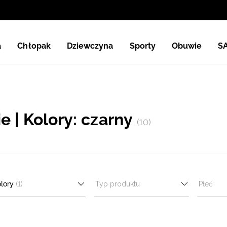
a
Chłopak
Dziewczyna
Sporty
Obuwie
S
 | Kolory: czarny
(10)
lory
(1)
Typ produktu
Płeć