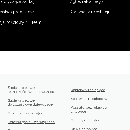
 dotycząca sankcji
Zgłoś reklamację
eństwo produktów
Korzyści z rejestracji
ojalnościowy 4F Team
Stroje kąpielowe
Kąpielówki chłopięce
jednoczęściowe dziewczęce
Spodenki dla chłopców
Stroje kąpielowe
dwuczęściowe dziewczęce
Koszulki bez rękawów
chłopięce
Spodenki dziewczęce
Sandały chłopięce
Dziewczęce bluzy rozpinane
Klapki chłopięce