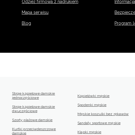
Odzież firmowa z nadrukiem
Informacja
Mapa serwisu
Bezpiecz
Blog
Program l
Stroje kąpielowe damskie
Kąpielówki męskie
jednoczęściowe
Spodenki męskie
Stroje kąpielowe damskie
dwuczęściowe
Męskie koszulki bez rękawów
Szorty plażowe damskie
Sandały sportowe męskie
Kurtki przeciwdeszczowe
Klapki męskie
damskie