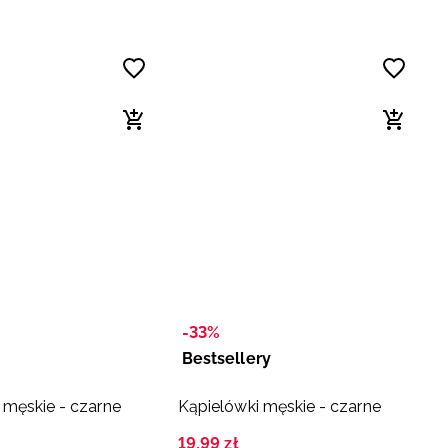
-33%
Bestsellery
 męskie - czarne
Kąpielówki męskie - czarne
19
,
99
zł