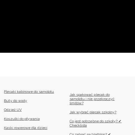
Plecaki kabinowe do samolotu
Jak spakować plecak do
samolotu i nie przekroczyć
Buty do wody
limitów?
Odzież UV
Jak wybrać plecak szkolny?
Koszulki do pływania
Co jest potrzebne do szkoły? ✔
Checklista
Kaski rowerowe dla dzieci
Co zabrać na triathlon? ✔