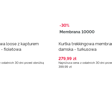
-30%
Membrana 10000
wa loose z kapturem
Kurtka trekkingowa membr
- fioletowa
damska - turkusowa
279
,
99
zł
z ostatnich 30 dni przed obniżką
Najniższa cena z ostatnich 30 dni prz
399
,
99
zł