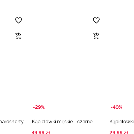
-29%
-40%
oardshorty
Kąpielówki męskie - czarne
Kąpielówki
49
,
99
zł
29
,
99
zł