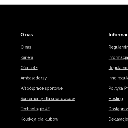
O nas
Informac
O nas
Regulami
Kariera
Informacj
Oferta 4F
Regulamin
Ambasadorzy
Inne regu
Współprace sportowe
Polityka P
Suplementy dla sportowców
Hosting
Technologie 4F
Dostępno
Kolekcja dla klubów
Deklaracj