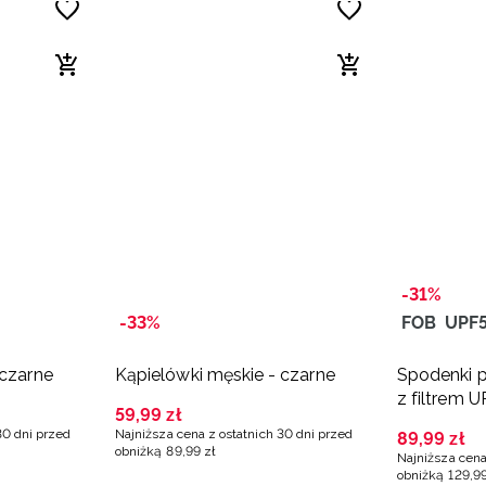
-31%
-33%
FOB
UPF
 czarne
Kąpielówki męskie - czarne
Spodenki 
z filtrem 
59
,
99
zł
czarne
30 dni przed
Najniższa cena z ostatnich 30 dni przed
89
,
99
zł
obniżką
89
,
99
zł
Najniższa cena
obniżką
129
,
9