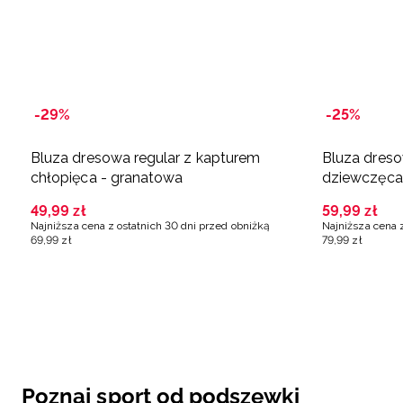
-29%
-25%
Bluza dresowa regular z kapturem
Bluza dreso
chłopięca - granatowa
dziewczęca 
49
,
99
zł
59
,
99
zł
Najniższa cena z ostatnich 30 dni przed obniżką
Najniższa cena 
69
,
99
zł
79
,
99
zł
Poznaj sport od podszewki