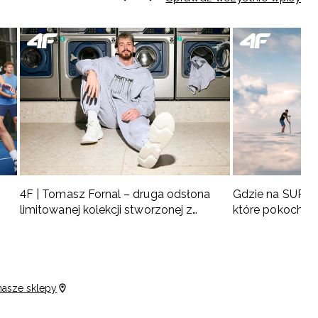
4F | Tomasz Fornal – druga odsłona
Gdzie na SUP w 
limitowanej kolekcji stworzonej z
które pokochas
naszym ambasadorem
nasze sklepy