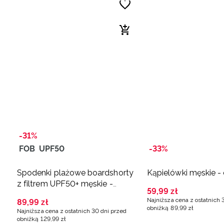
-31%
FOB
UPF50
-33%
Spodenki plażowe boardshorty
Kąpielówki męskie -
z filtrem UPF50+ męskie -
59
,
99
zł
czarne
Najniższa cena z ostatnich 
89
,
99
zł
obniżką
89
,
99
zł
Najniższa cena z ostatnich 30 dni przed
obniżką
129
,
99
zł