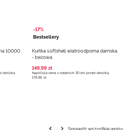
-17%
-
Bestsellery
B
ana 10000
Kurtka softshell wiatroodporna damska
N
- beżowa
e
t
149
,
99
zł
1
ed obniżką
Najniższa cena z ostatnich 30 dni przed obniżką
Na
179
,
99
zł
3
Sprawdź wszystkie wpisy