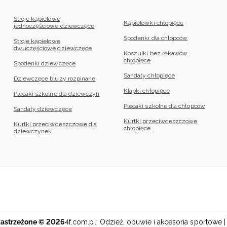
Stroje kąpielowe
Kąpielówki chłopięce
jednoczęściowe dziewczęce
Spodenki dla chłopców
Stroje kąpielowe
dwuczęściowe dziewczęce
Koszulki bez rękawów
chłopięce
Spodenki dziewczęce
Sandały chłopięce
Dziewczęce bluzy rozpinane
Klapki chłopięce
Plecaki szkolne dla dziewczyn
Plecaki szkolne dla chłopców
Sandały dziewczęce
Kurtki przeciwdeszczowe
Kurtki przeciwdeszczowe dla
chłopięce
dziewczynek
zastrzeżone © 2026
4f.com.pl: Odzież, obuwie i akcesoria sportowe