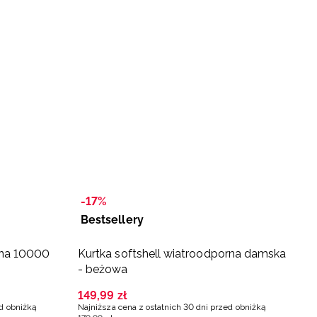
-17%
-
Bestsellery
B
ana 10000
Kurtka softshell wiatroodporna damska
N
- beżowa
e
t
149
,
99
zł
1
ed obniżką
Najniższa cena z ostatnich 30 dni przed obniżką
Na