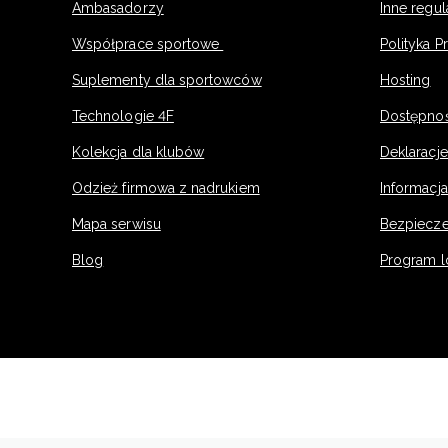
Ambasadorzy
Inne regu
Współprace sportowe
Polityka P
Suplementy dla sportowców
Hosting
Technologie 4F
Dostępno
Kolekcja dla klubów
Deklaracj
Odzież firmowa z nadrukiem
Informacja
Mapa serwisu
Bezpiecz
Blog
Program l