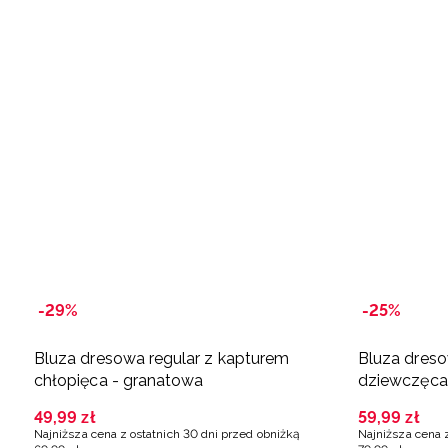
-29%
-25%
Bluza dresowa regular z kapturem
Bluza dreso
chłopięca - granatowa
dziewczęca 
49
,
99
zł
59
,
99
zł
Najniższa cena z ostatnich 30 dni przed obniżką
Najniższa cena 