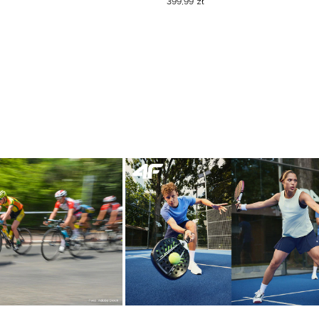
399
,
99
zł