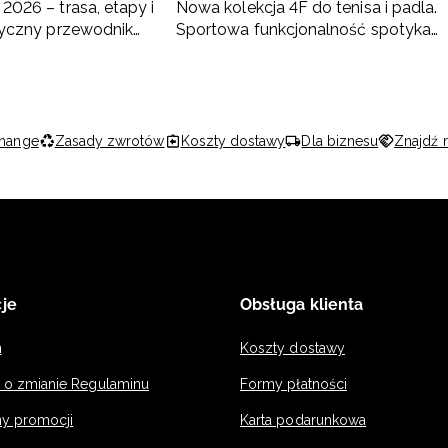
2026 – trasa, etapy i
Nowa kolekcja 4F do tenisa i padla.
ktyczny przewodnik
Sportowa funkcjonalność spotyka
nowoczesny styl
hange
Zasady zwrotów
Koszty dostawy
Dla biznesu
Znajdź 
je
Obsługa klienta
n
Koszty dostawy
a o zmianie Regulaminu
Formy płatności
y promocji
Karta podarunkowa