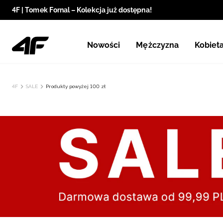
4F | Tomek Fornal – Kolekcja już dostępna!
Nowości
Mężczyzna
Kobiet
4F
SALE
Produkty powyżej 100 zł