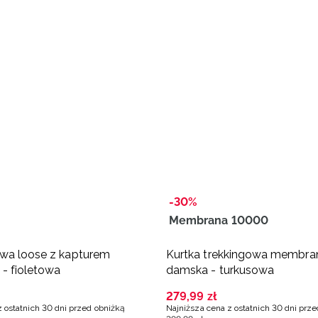
-30%
Membrana 10000
wa loose z kapturem
Kurtka trekkingowa membr
- fioletowa
damska - turkusowa
279
,
99
zł
z ostatnich 30 dni przed obniżką
Najniższa cena z ostatnich 30 dni prz