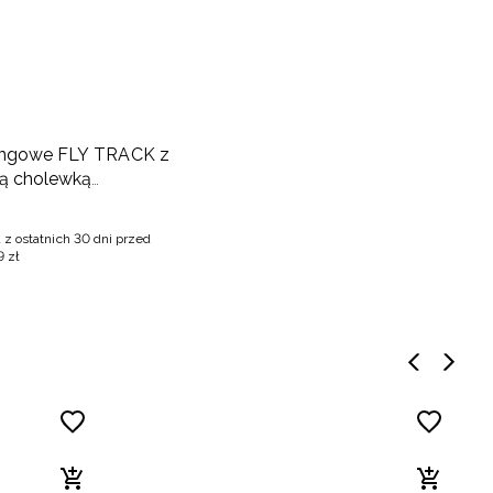
kingowe FLY TRACK z
ą cholewką
- granatowe
 z ostatnich 30 dni przed
9
zł