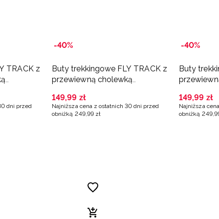
-40%
-40%
LY TRACK z
Buty trekkingowe FLY TRACK z
Buty trek
ką
przewiewną cholewką
przewiewn
e
chłopięce - białe
chłopięce 
149
,
99
zł
149
,
99
zł
30 dni przed
Najniższa cena z ostatnich 30 dni przed
Najniższa cena
obniżką
249
,
99
zł
obniżką
249
,
9