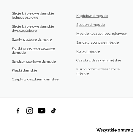
Stroje kąpielowe damskie
Kąpielówki męskie
jednoczęściowe
Spodenki męskie
Stroje kąpielowe damskie
dwuczęściowe
Męskie koszulki bez rękawów
Szorty plażowe damskie
Sandały sportowe męskie
Kurtki przeciwdeszczowe
Klapki męskie
damskie
Czapki z daszkiem męskie
Sandały sportowe damskie
Kurtki przeciwdeszczowe
Klapki damskie
męskie
Czapki z daszkiem damskie
Wszystkie prawa 