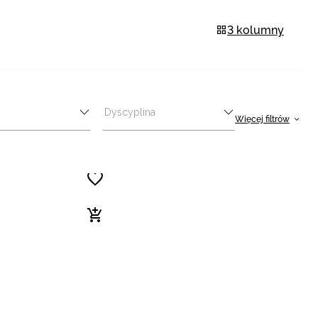
3 kolumny
Dyscyplina
Więcej filtrów