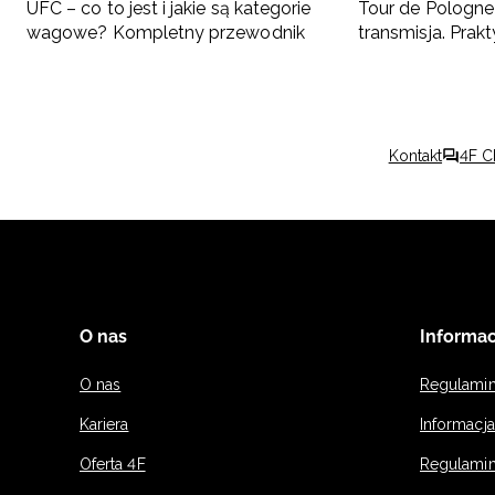
UFC – co to jest i jakie są kategorie
Tour de Pologne 
wagowe? Kompletny przewodnik
transmisja. Pra
kibica
Kontakt
4F C
O nas
Informac
O nas
Regulami
Kariera
Informacj
Oferta 4F
Regulamin