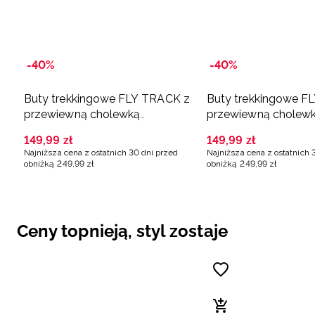
-40%
-40%
Buty trekkingowe FLY TRACK z
Buty trekkingowe F
przewiewną cholewką
przewiewną cholew
dziewczęce - beżowe
dziewczęce - różow
149
,
99
zł
149
,
99
zł
Najniższa cena z ostatnich 30 dni przed
Najniższa cena z ostatnich 
obniżką
249
,
99
zł
obniżką
249
,
99
zł
Ceny topnieją, styl zostaje