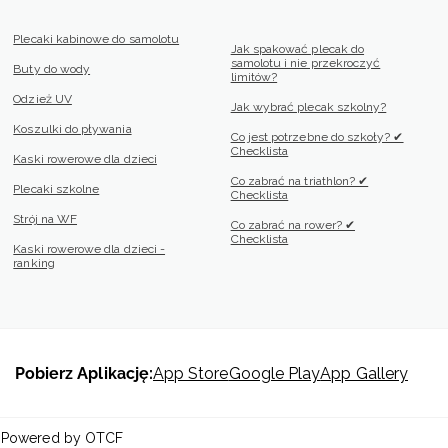
Plecaki kabinowe do samolotu
Jak spakować plecak do
samolotu i nie przekroczyć
Buty do wody
limitów?
Odzież UV
Jak wybrać plecak szkolny?
Koszulki do pływania
Co jest potrzebne do szkoły? ✔
Checklista
Kaski rowerowe dla dzieci
Co zabrać na triathlon? ✔
Plecaki szkolne
Checklista
Strój na WF
Co zabrać na rower? ✔
Checklista
Kaski rowerowe dla dzieci -
ranking
Pobierz Aplikację:
App Store
Google Play
App Gallery
 | Powered by OTCF