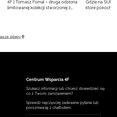
4F | Tomasz Fornal – druga odsłona
Gdzie na SUP w 
limitowanej kolekcji stworzonej z
które pokochas
naszym ambasadorem
nasze sklepy
Centrum Wsparcia 4F
Szukasz informacji lub chcesz dowiedzieć się
co z Twoim zamówieniem?
Sprawdź najczęściej zadawane pytania lub
porozmawiaj z chatbotem: