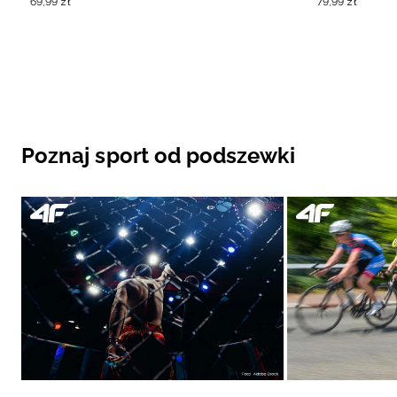
69
,
99
zł
79
,
99
zł
Poznaj sport od podszewki