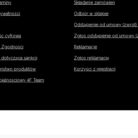
laminy
Składanie zamówień
rywatności
Odbiór w sklepie
Odstąpienie od umowy (zwrot) -
ść cyfrowa
Zgłoś odstąpienie od umowy (
e Zgodności
Reklamacje
 dotycząca sankcji
Zgłoś reklamację
eństwo produktów
Korzyści z rejestracji
ojalnościowy 4F Team