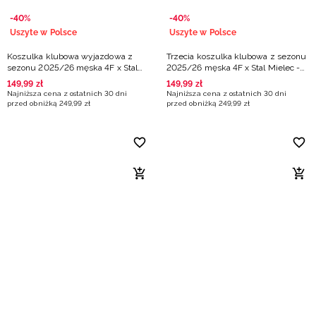
-40%
-40%
Uszyte w Polsce
Uszyte w Polsce
Koszulka klubowa wyjazdowa z
Trzecia koszulka klubowa z sezonu
sezonu 2025/26 męska 4F x Stal
2025/26 męska 4F x Stal Mielec -
Mielec - niebieska
czarna
149
,
99
zł
149
,
99
zł
Najniższa cena z ostatnich 30 dni
Najniższa cena z ostatnich 30 dni
przed obniżką
249
,
99
zł
przed obniżką
249
,
99
zł