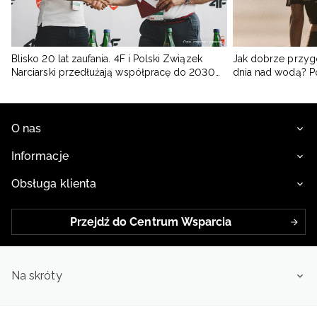
Blisko 20 lat zaufania. 4F i Polski Związek
Jak dobrze przyg
Narciarski przedłużają współpracę do 2030
dnia nad wodą? 
roku
O nas
Informacje
Obsługa klienta
Przejdź do Centrum Wsparcia
Na skróty