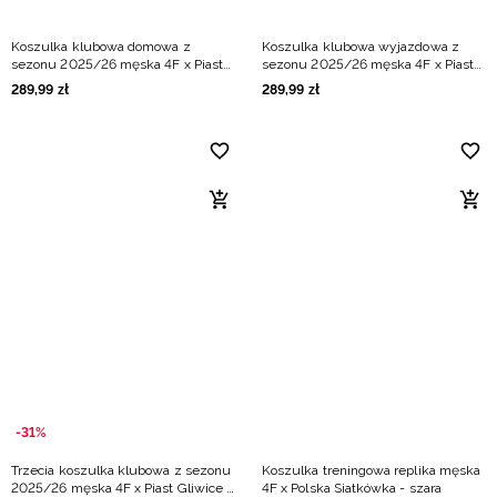
Koszulka klubowa domowa z
Koszulka klubowa wyjazdowa z
sezonu 2025/26 męska 4F x Piast
sezonu 2025/26 męska 4F x Piast
Gliwice - multikolor
Gliwice - multikolor
289
,
99
zł
289
,
99
zł
-31%
Trzecia koszulka klubowa z sezonu
Koszulka treningowa replika męska
2025/26 męska 4F x Piast Gliwice -
4F x Polska Siatkówka - szara