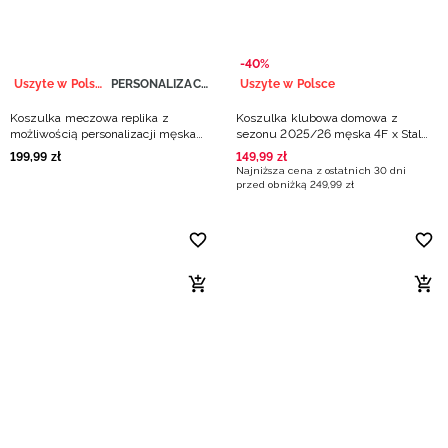
-40%
Uszyte w Polsce
PERSONALIZACJA
Uszyte w Polsce
Koszulka meczowa replika z
Koszulka klubowa domowa z
możliwością personalizacji męska
sezonu 2025/26 męska 4F x Stal
4F x Polska Siatkówka - czerwona
Mielec - biała
199
,
99
zł
149
,
99
zł
Najniższa cena z ostatnich 30 dni
przed obniżką
249
,
99
zł