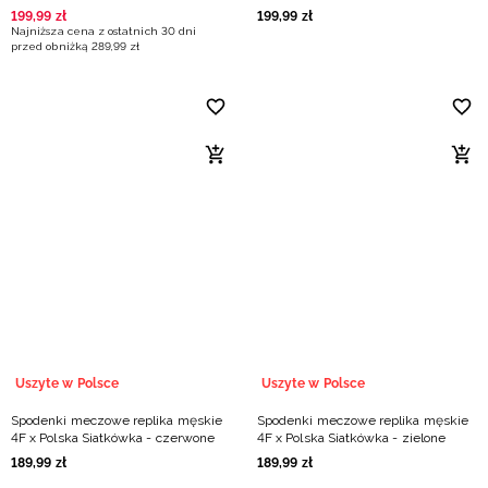
multikolor
199
,
99
zł
199
,
99
zł
Najniższa cena z ostatnich 30 dni
przed obniżką
289
,
99
zł
Uszyte w Polsce
Uszyte w Polsce
Spodenki meczowe replika męskie
Spodenki meczowe replika męskie
4F x Polska Siatkówka - czerwone
4F x Polska Siatkówka - zielone
189
,
99
zł
189
,
99
zł