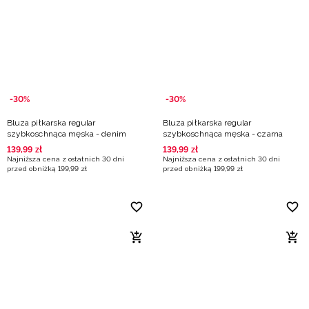
-30%
-30%
Bluza piłkarska regular
Bluza piłkarska regular
szybkoschnąca męska - denim
szybkoschnąca męska - czarna
139
,
99
zł
139
,
99
zł
Najniższa cena z ostatnich 30 dni
Najniższa cena z ostatnich 30 dni
przed obniżką
199
,
99
zł
przed obniżką
199
,
99
zł