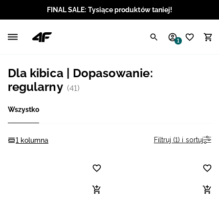
FINAL SALE: Tysiące produktów taniej!
Polski / PLN
1
Angielski / EUR
Dla kibica | Dopasowanie:
Angielski / USD
regularny
(41)
Angielski / GBP
Wszystko
Chorwacki / EUR
Filtruj (1) i sortuj
1 kolumna
Czeski / CZK
Litewski / EUR
Łotewski / EUR