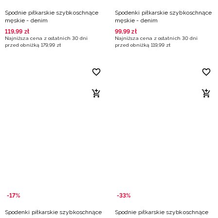
Spodnie piłkarskie szybkoschnące
Spodenki piłkarskie szybkoschnące
męskie - denim
męskie - denim
119
,
99
zł
99
,
99
zł
Najniższa cena z ostatnich 30 dni
Najniższa cena z ostatnich 30 dni
przed obniżką
179
,
99
zł
przed obniżką
119
,
99
zł
-17%
-33%
Spodenki piłkarskie szybkoschnące
Spodnie piłkarskie szybkoschnące