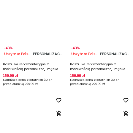
-43%
-43%
Uszyte w Polsce
PERSONALIZACJA
Uszyte w Polsce
PERSONALIZACJA
Koszulka reprezentacyjna z
Koszulka reprezentacyjna z
możliwością personalizacji męska
możliwością personalizacji męska
4F x PZKOSZ - biała
4F x PZKOSZ - czerwona
159
,
99
zł
159
,
99
zł
Najniższa cena z ostatnich 30 dni
Najniższa cena z ostatnich 30 dni
przed obniżką
279
,
99
zł
przed obniżką
279
,
99
zł