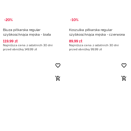
-20%
-10%
Bluza piłkarska regular
Koszulka piłkarska regular
szybkoschnąca męska - biała
szybkoschnąca męska - czerwona
119
,
99
zł
89
,
99
zł
Najniższa cena z ostatnich 30 dni
Najniższa cena z ostatnich 30 dni
przed obniżką
149
,
99
zł
przed obniżką
99
,
99
zł