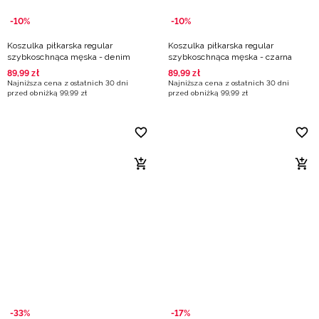
-10%
-10%
Koszulka piłkarska regular
Koszulka piłkarska regular
szybkoschnąca męska - denim
szybkoschnąca męska - czarna
89
,
99
zł
89
,
99
zł
Najniższa cena z ostatnich 30 dni
Najniższa cena z ostatnich 30 dni
przed obniżką
99
,
99
zł
przed obniżką
99
,
99
zł
-33%
-17%