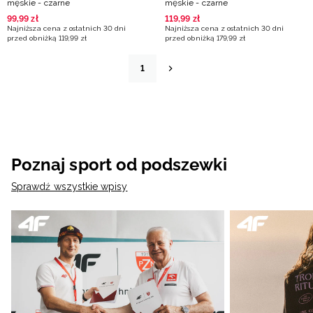
męskie - czarne
męskie - czarne
99
,
99
zł
119
,
99
zł
Najniższa cena z ostatnich 30 dni
Najniższa cena z ostatnich 30 dni
przed obniżką
119
,
99
zł
przed obniżką
179
,
99
zł
1
Poznaj sport od podszewki
Sprawdź wszystkie wpisy