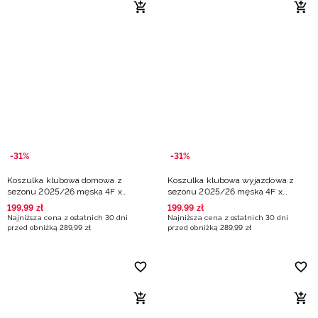
-31%
-31%
Koszulka klubowa domowa z
Koszulka klubowa wyjazdowa z
sezonu 2025/26 męska 4F x
sezonu 2025/26 męska 4F x
Korona Kielce - multikolor
Korona Kielce - multikolor
199
,
99
zł
199
,
99
zł
Najniższa cena z ostatnich 30 dni
Najniższa cena z ostatnich 30 dni
przed obniżką
289
,
99
zł
przed obniżką
289
,
99
zł