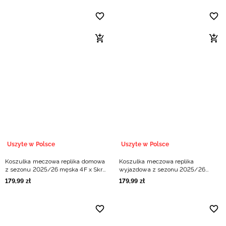
Uszyte w Polsce
Uszyte w Polsce
Koszulka meczowa replika domowa
Koszulka meczowa replika
z sezonu 2025/26 męska 4F x Skra
wyjazdowa z sezonu 2025/26
Bełchatów - żółta
męska 4F x Skra Bełchatów - czarna
179
,
99
zł
179
,
99
zł