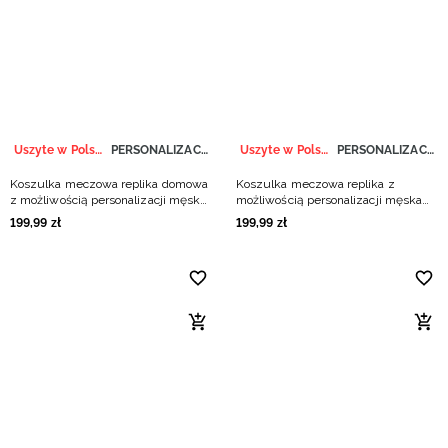
Niemiecki / EUR
Rumuński / RON
Słowacki / EUR
Uszyte w Polsce
PERSONALIZACJA
Uszyte w Polsce
PERSONALIZACJA
Ukraiński / UAH
Koszulka meczowa replika domowa
Koszulka meczowa replika z
z możliwością personalizacji męska
możliwością personalizacji męska
4F x Polska Siatkówka - biała
4F x Polska Siatkówka - zielona
199
,
99
zł
199
,
99
zł