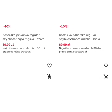
-10%
-10%
Koszulka piłkarska regular
Koszulka piłkarska regular
szybkoschnąca męska - szara
szybkoschnąca męska - biała
89
,
99
zł
89
,
99
zł
Najniższa cena z ostatnich 30 dni
Najniższa cena z ostatnich 30 dni
przed obniżką
99
,
99
zł
przed obniżką
99
,
99
zł