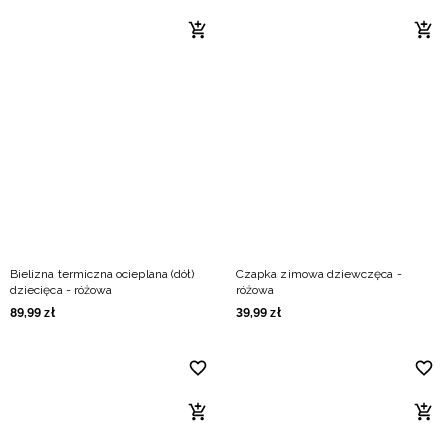
Bielizna termiczna ocieplana (dół)
Czapka zimowa dziewczęca -
dziecięca - różowa
różowa
89
,
99
zł
39
,
99
zł