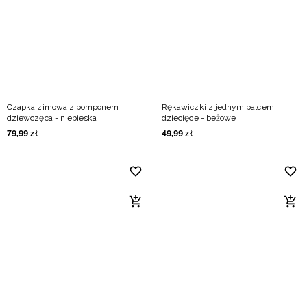
Niemiecki / EUR
Rumuński / RON
Słowacki / EUR
Czapka zimowa z pomponem
Rękawiczki z jednym palcem
Ukraiński / UAH
dziewczęca - niebieska
dziecięce - beżowe
79
,
99
zł
49
,
99
zł