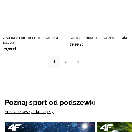
Czapka z pomponem dziewczęca -
Czapka zimowa dziewczęca - biała
różowa
39
,
99
zł
79
,
99
zł
1
Poznaj sport od podszewki
Sprawdź wszystkie wpisy