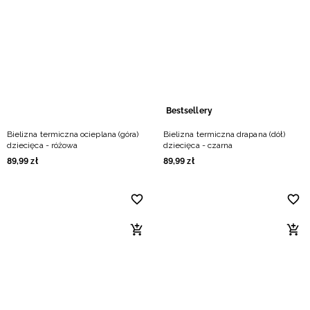
Bestsellery
Bielizna termiczna ocieplana (góra)
Bielizna termiczna drapana (dół)
dziecięca - różowa
dziecięca - czarna
89
,
99
zł
89
,
99
zł