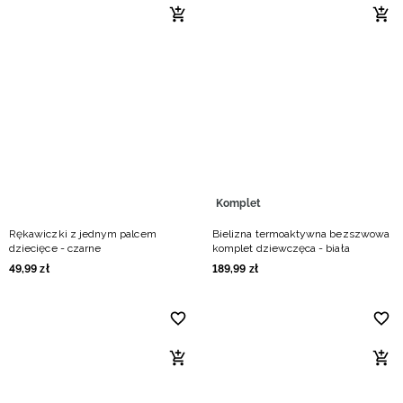
Komplet
Rękawiczki z jednym palcem
Bielizna termoaktywna bezszwowa
dziecięce - czarne
komplet dziewczęca - biała
49
,
99
zł
189
,
99
zł