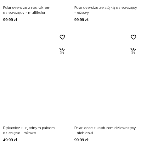
Polar oversize z nadrukiem
Polar oversize ze stójką dziewczęcy
dziewczęcy - multikolor
- różowy
99
,
99
zł
99
,
99
zł
Rękawiczki z jednym palcem
Polar loose z kapturem dziewczęcy
dziecięce - różowe
- niebieski
49
,
99
zł
99
,
99
zł