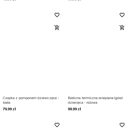
Czapka z pomponem dziewczęca -
Bielizna termiczna ocieplana (góra)
biała
dziecięca - różowa
79
,
99
zł
99
,
99
zł