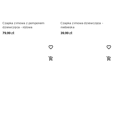
Czapka zimowa z pomponem
Czapka zimowa dziewczęca -
dziewczęca - różowa
niebieska
79
,
99
zł
39
,
99
zł