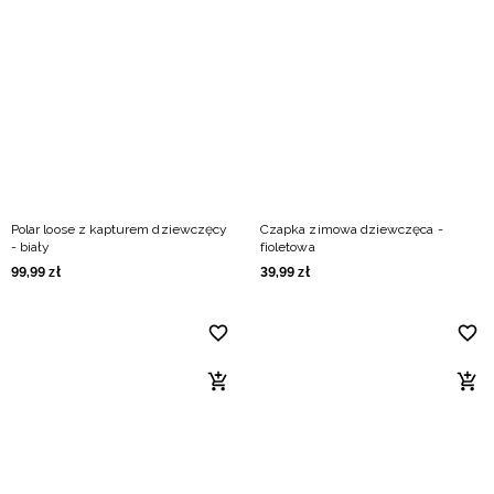
Polar loose z kapturem dziewczęcy
Czapka zimowa dziewczęca -
- biały
fioletowa
99
,
99
zł
39
,
99
zł