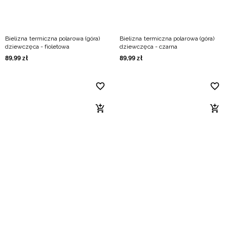
Bielizna termiczna polarowa (góra)
Bielizna termiczna polarowa (góra)
dziewczęca - fioletowa
dziewczęca - czarna
89
,
99
zł
89
,
99
zł