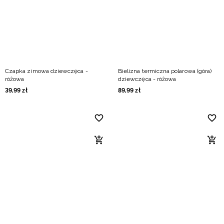
Czapka zimowa dziewczęca -
Bielizna termiczna polarowa (góra)
różowa
dziewczęca - różowa
39
,
99
zł
89
,
99
zł