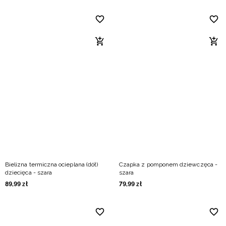
Bielizna termiczna ocieplana (dół)
Czapka z pomponem dziewczęca -
dziecięca - szara
szara
89
,
99
zł
79
,
99
zł