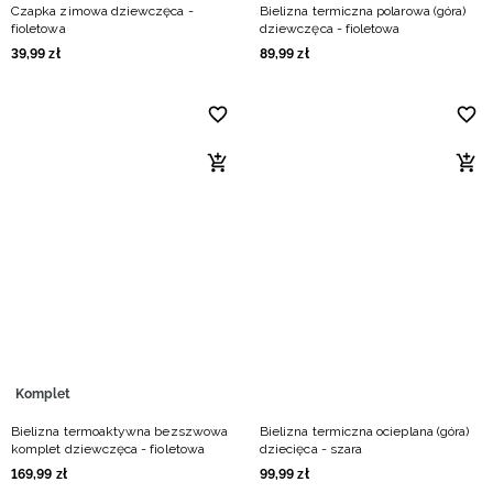
Czapka zimowa dziewczęca -
Bielizna termiczna polarowa (góra)
fioletowa
dziewczęca - fioletowa
39
,
99
zł
89
,
99
zł
Komplet
Bielizna termoaktywna bezszwowa
Bielizna termiczna ocieplana (góra)
komplet dziewczęca - fioletowa
dziecięca - szara
169
,
99
zł
99
,
99
zł